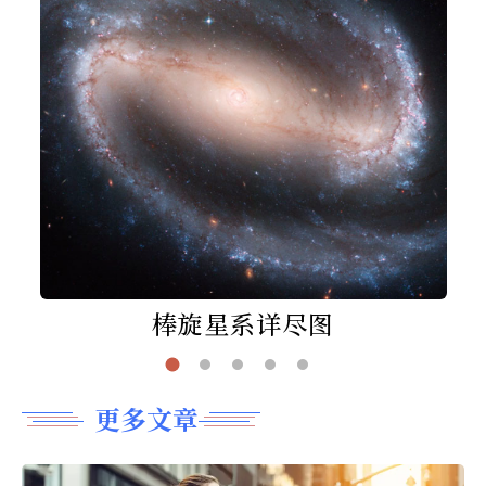
棒旋星系详尽图
更多文章