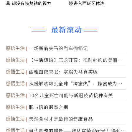
量 却没有恢复祂的视力
境进入西班牙休达
最新滚动
感悟生活
一场塞翁失马的汽车抛锚记
感悟生活
【生活随语】三龙开泰：准时赴约的美丽震
撼
感悟生活
西雅图夜未眠：塞翁失马真实版
感悟生活
从缓解咳嗽到全球“淘蜜热”：蜂蜜成为健
康产业前沿商品
感悟生活
10名儿童死亡可能与新冠疫苗接种有关
感悟生活
聪与悟的迥然之别
感悟生活
天然食材才是最佳的健康食品
感悟生活
当代灵魂的重量——我从宫崎骏纪录片得到的