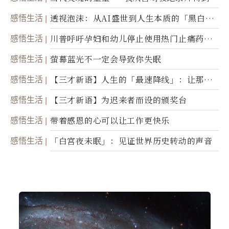
省思
感悟生活
透视泡沫：从AI盛世到人生本质的「黑白一
瞬」
感悟生活
川普呼吁孕妇和幼儿停止使用热门止痛药泰
诺
感悟生活
萤幕蓝光不一定会导致你失眠
感悟生活
【三才新语】人生的「最速降线」：让那道
光，带你滑向自己
感悟生活
【三才新语】为迟来者而设的颁奖台
感悟生活
带着感恩的心可以让工作更快乐
感悟生活
「白宫夜未眠」：见证世界历史转动的声音