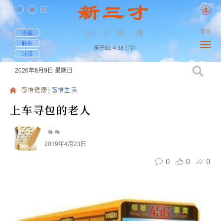
繁体
投稿
联系
笛子曲,
4:38
分钟
订阅
2026年8月9日
星期日
感悟健康
感悟生活
上车寻包的老人
香香
2019年4月23日
0
0
0