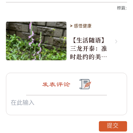
標籤
:
>
感悟健康
【生活随语】
三龙开泰：准
时赴约的美丽
震撼
发表评论
提交