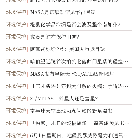
环境保护
NASA月历展现罕见宇宙景观
环境保护
橙县化学品泄漏是否会波及整个南加州？
环境保护
究竟是谁在保护川普？
环境保护
阿耳忒弥斯2号：美国人重返月球
环境保护
哈伯望远镜首次拍到北落师门星系的碰撞与
爆炸
环境保护
NASA发布星际天体3I/ATLAS新照片
环境保护
【三才新语】穿越太阳系的火牆：宇宙边界
新启示
环境保护
3I/ATLAS：外星人还是彗星？
环境保护
南半球天空出现两颗闪耀的新星爆发
环境保护
「独家」末日的终极战场： 福音派预见末
世；希腊僧侣预言以色列的进攻
环境保护
6月1日星期日，地磁風暴威脅電力和通訊基