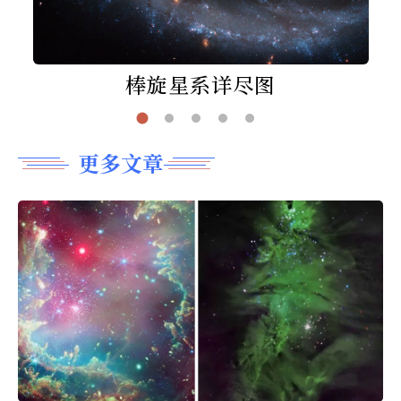
棒旋星系详尽图
更多文章