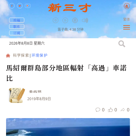
繁体
投稿
联系
笛子曲,
4:38
分钟
订阅
2026年8月8日
星期六
科学探索
环境保护
馬紹爾群島部分地區輻射「高過」車諾
比
姜啟明
2019年8月9日
0
0
0