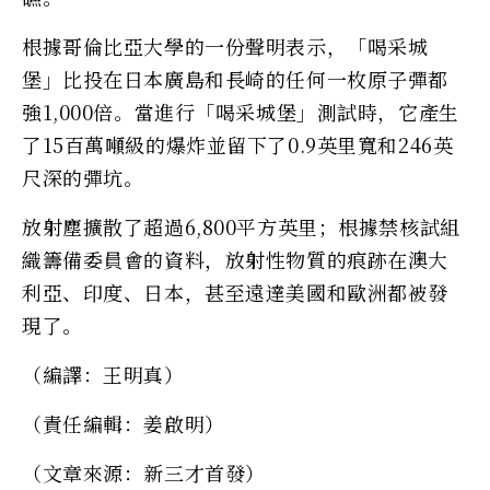
根據哥倫比亞大學的一份聲明表示，「喝采城
堡」比投在日本廣島和長崎的任何一枚原子彈都
強1,000倍。當進行「喝采城堡」測試時，它產生
了15百萬噸級的爆炸並留下了0.9英里寬和246英
尺深的彈坑。
放射塵擴散了超過6,800平方英里；根據禁核試組
織籌備委員會的資料，放射性物質的痕跡在澳大
利亞、印度、日本，甚至遠達美國和歐洲都被發
現了。
（編譯：王明真）
（責任編輯：姜啟明）
（文章來源：新三才首發）