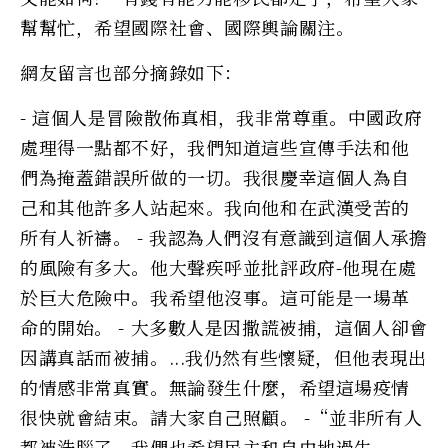
幫幫忙，希望國際社會、國際輿論關注。
網友留言也部分摘錄如下：
- 這個人是冒險散佈真相，我非常尊重。中國政府
處理得一點都不好，我們知道這些宣傳手法和他
們為掩蓋錯誤所做的一切。我很慶幸這個人為自
己和其他許多人站起來。我向他和在武漢受苦的
所有人祈禱。 - 我認為人們沒有意識到這個人承擔
的風險有多大。他大聲疾呼並批評政府-他現在處
於巨大危險中。我希望他沒事。這可能是一場革
命的開始。 - 大多數人是因撒謊被捕，這個人卻會
因講真話而被捕。...我仍然有些懷疑，但他表現出
的情感非常真實。無論發生什麼，希望這場疫情
很快就會結束。請大家自己照顧。 -“並非所有人
都被洗腦了。我們也希望民主和自由地過生