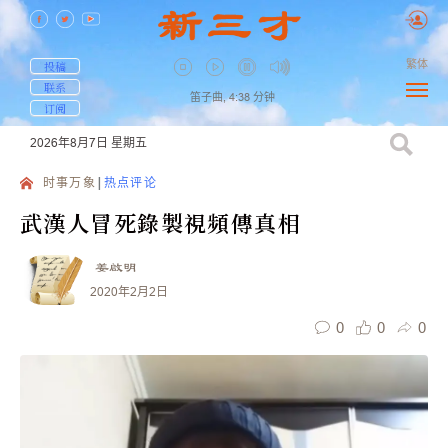
繁体
投稿
联系
笛子曲,
4:38
分钟
订阅
2026年8月7日
星期五
时事万象
热点评论
武漢人冒死錄製視頻傳真相
姜啟明
2020年2月2日
0
0
0