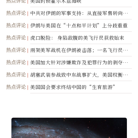
热点评论
美国封锁霍尔木兹海峡
热点评论
中共对伊朗的军事支持：从直接军售转向间
接技术转让
热点评论
伊朗与美国在“十点和平计划”上分歧重重
热点评论
虎口脱险： 身陷敌腹的美飞行员获救始末
热点评论
兩架美军战机在伊朗被击落；一名飞行员失
踪
热点评论
美国加大针对涉嫌欺诈及犯罪行为的剥夺公
民权力度
热点评论
胡塞武装参战致中东战事扩大，美国权衡地
面入侵的可能性
热点评论
美国国会要求终结中国的“生育旅游”