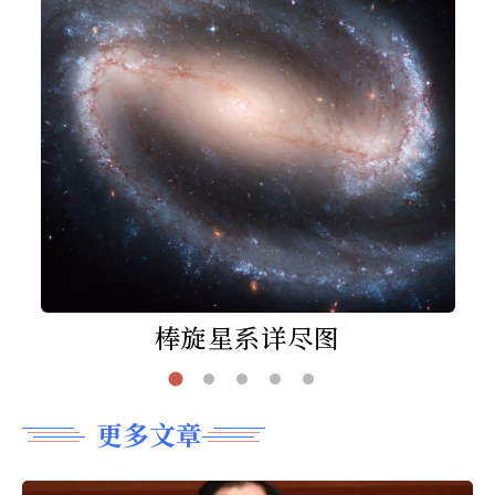
棒旋星系详尽图
更多文章