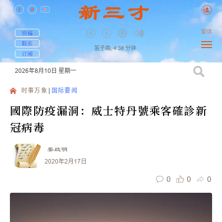
繁体
投稿
联系
笛子曲,
4:38
分钟
订阅
2026年8月10日
星期一
时事万象
国际要闻
國際防疫漏洞：威士特丹號乘客確診新
冠病毒
姜啟明
2020年2月17日
0
0
0