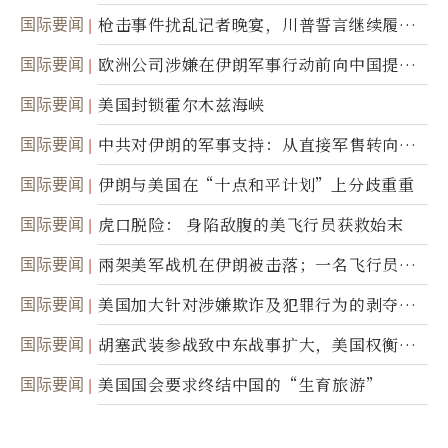
国际要闻
枪击事件扰乱记者晚宴，川普誓言继续履行
职责
国际要闻
欧洲公司涉嫌在伊朗军事行动前向中国提供
美军基地的卫星图像
国际要闻
美国封锁霍尔木兹海峡
国际要闻
中共对伊朗的军事支持：从直接军售转向间
接技术转让
国际要闻
伊朗与美国在“十点和平计划”上分歧重重
国际要闻
虎口脱险： 身陷敌腹的美飞行员获救始末
国际要闻
兩架美军战机在伊朗被击落；一名飞行员失
踪
国际要闻
美国加大针对涉嫌欺诈及犯罪行为的剥夺公
民权力度
国际要闻
胡塞武装参战致中东战事扩大，美国权衡地
面入侵的可能性
国际要闻
美国国会要求终结中国的“生育旅游”