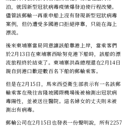
泊，就因新型冠狀病毒疫情爆發迫使行程改變。
儘管該郵輪一再重申船上沒有發現新型冠狀病毒
案例，但仍遭受多國港口拒絕停靠，只能在海上
漂流。
後來柬埔寨當局同意讓該船靠港上岸，當乘客們
於2月13日在柬埔寨西哈努克港下船時，該船的漂
流旅程終於結束了。柬埔寨洪森總理還在2月14日
親自到港口歡迎數百名下船的郵輪乘客。
但是在2月15日，馬來西亞衛生部表示有一名該郵
輪乘客在飛往吉隆坡國際機場後被檢測出冠狀病
毒陽性，並被送往醫院。這名婦女的丈夫則未被
測出有病毒。
郵輪公司在2月15日也發表一份聲明說，所有2257