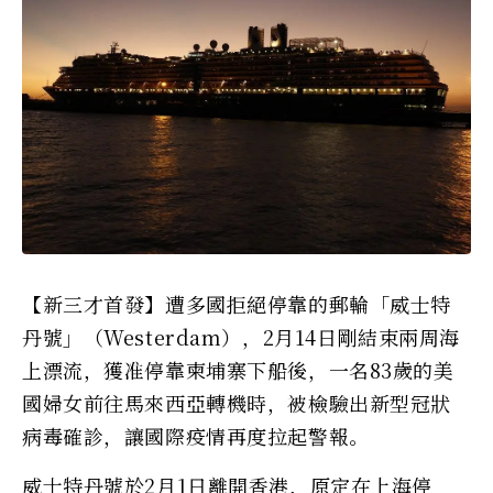
【新三才首發】遭多國拒絕停靠的郵輪「威士特
丹號」（Westerdam），2月14日剛結束兩周海
上漂流，獲准停靠柬埔寨下船後，一名83歲的美
國婦女前往馬來西亞轉機時，被檢驗出新型冠狀
病毒確診，讓國際疫情再度拉起警報。
威士特丹號於2月1日離開香港，原定在上海停