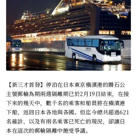
【新三才首發】停泊在日本東京橫濱港的鑽石公
主號郵輪為期兩週隔離期已於2月19日結束，在接
下來的幾天中，數千名的乘客和船員將在橫濱港
下船，返回日本各地與各國。但迄今總共超過621
名確診，以及有兩名乘客已死亡的現況，卻讓日
本在這次的郵輪隔離中飽受爭議。