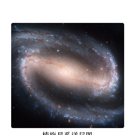
棒旋星系详尽图