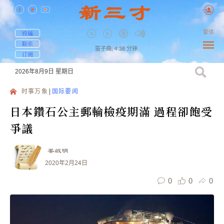
繁体
投稿
联系
笛子曲,
4:38
分钟
订阅
2026年8月9日
星期日
时事万象
国际要闻
日本鑽石公主郵輪檢疫期滿 過程卻飽受
爭議
姜啟明
2020年2月24日
0
0
0