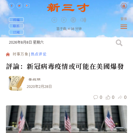
繁体
投稿
联系
笛子曲,
4:38
分钟
订阅
2026年8月8日
星期六
时事万象
热点评论
評論：新冠病毒疫情或可能在美國爆發
姜啟明
2020年2月28日
0
0
0