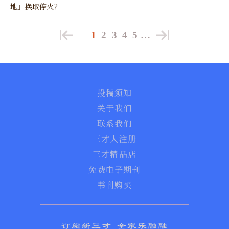
地」换取停火？
1
2
3
4
5
…
投稿须知
关于我们
联系我们
三才人注册
三才精品店
免费电子期刊
书刊购买
订阅新三才 全家乐融融