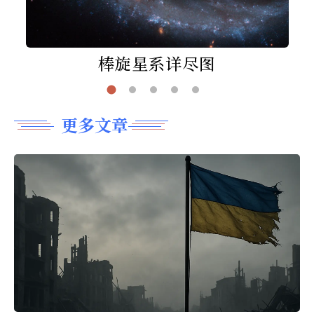
棒旋星系详尽图
更多文章