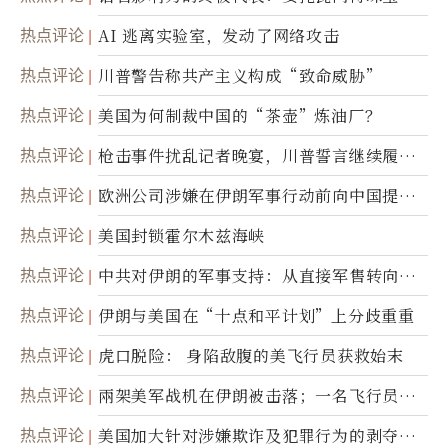
热点评论
AI 逃离实验室，发动了网络攻击
热点评论
川普警告称共产主义构成“致命威胁”
热点评论
美国为何制裁中国的“茶壶”炼油厂？
热点评论
枪击事件扰乱记者晚宴，川普誓言继续履行
职责
热点评论
欧洲公司涉嫌在伊朗军事行动前向中国提供
美军基地的卫星图像
热点评论
美国封锁霍尔木兹海峡
热点评论
中共对伊朗的军事支持：从直接军售转向间
接技术转让
热点评论
伊朗与美国在“十点和平计划”上分歧重重
热点评论
虎口脱险： 身陷敌腹的美飞行员获救始末
热点评论
兩架美军战机在伊朗被击落；一名飞行员失
踪
热点评论
美国加大针对涉嫌欺诈及犯罪行为的剥夺公