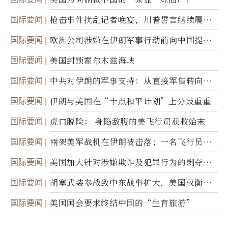
国际要闻
枪击事件扰乱记者晚宴，川普誓言继续履行
职责
国际要闻
欧洲公司涉嫌在伊朗军事行动前向中国提供
美军基地的卫星图像
国际要闻
美国封锁霍尔木兹海峡
国际要闻
中共对伊朗的军事支持：从直接军售转向间
接技术转让
国际要闻
伊朗与美国在“十点和平计划”上分歧重重
国际要闻
虎口脱险： 身陷敌腹的美飞行员获救始末
国际要闻
兩架美军战机在伊朗被击落；一名飞行员失
踪
国际要闻
美国加大针对涉嫌欺诈及犯罪行为的剥夺公
民权力度
国际要闻
胡塞武装参战致中东战事扩大，美国权衡地
面入侵的可能性
国际要闻
美国国会要求终结中国的“生育旅游”