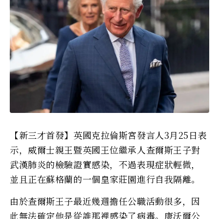
【新三才首發】英國克拉倫斯宮發言人3月25日表
示，威爾士親王暨英國王位繼承人查爾斯王子對
武漢肺炎的檢驗證實感染，不過表現症狀輕微，
並且正在蘇格蘭的一個皇家莊園進行自我隔離。
由於查爾斯王子最近幾週擔任公職活動很多，因
此無法確定他是從誰那裡感染了病毒。康沃爾公