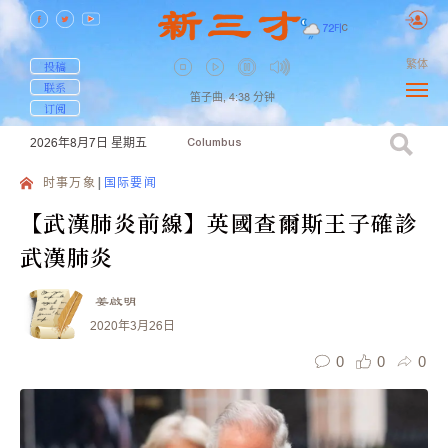
72
F
|
C
繁体
投稿
联系
笛子曲,
4:38
分钟
订阅
2026年8月7日
星期五
Columbus
时事万象
国际要闻
【武漢肺炎前線】英國查爾斯王子確診
武漢肺炎
姜啟明
2020年3月26日
0
0
0