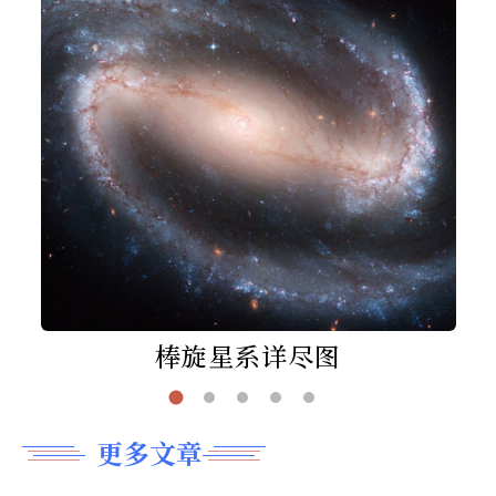
棒旋星系详尽图
更多文章