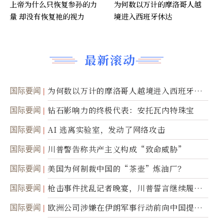
上帝为什么只恢复参孙的力
为何数以万计的摩洛哥人越
量 却没有恢复祂的视力
境进入西班牙休达
最新滚动
国际要闻
为何数以万计的摩洛哥人越境进入西班牙休
达
国际要闻
钻石影响力的终极代表：安托瓦内特珠宝
国际要闻
AI 逃离实验室，发动了网络攻击
国际要闻
川普警告称共产主义构成“致命威胁”
国际要闻
美国为何制裁中国的“茶壶”炼油厂？
国际要闻
枪击事件扰乱记者晚宴，川普誓言继续履行
职责
国际要闻
欧洲公司涉嫌在伊朗军事行动前向中国提供