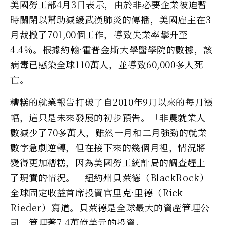
美國勞工部4月3日表示，由於非必要企業被迫暫
時關閉以幫助減緩武漢肺炎的傳播，美國雇主在3
月裁撤了701,00個工作，導致失業率攀升至
4.4％。根據約翰·霍普金斯大學醫學院的數據，該
病毒已感染全球110萬人，並導致60,000多人死
亡。
糟糕的就業報告打破了自2010年9月以來的每月漲
幅，這只是未來發展的初步預告。「非農就業人
數減少了70多萬人，雖然一月和二月強勁的就業
數字急劇逆轉，但在接下來的幾個月裡，情況將
變得更加糟糕，因為美國勞工統計局的調查趕上
了現實的情況。」紐約州貝萊德（BlackRock）
全球固定收益首席投資官里克·里德（Rick
Rieder）寫道。貝萊德是全球最大的資產管理公
司，管理著7.4萬億美元的投資。