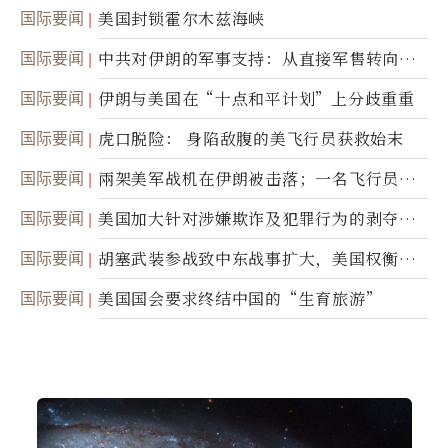
美军基地的卫星图像
国际要闻
美国封锁霍尔木兹海峡
国际要闻
中共对伊朗的军事支持：从直接军售转向间
接技术转让
国际要闻
伊朗与美国在“十点和平计划”上分歧重重
国际要闻
虎口脱险： 身陷敌腹的美飞行员获救始末
国际要闻
兩架美军战机在伊朗被击落；一名飞行员失
踪
国际要闻
美国加大针对涉嫌欺诈及犯罪行为的剥夺公
民权力度
国际要闻
胡塞武装参战致中东战事扩大，美国权衡地
面入侵的可能性
国际要闻
美国国会要求终结中国的“生育旅游”