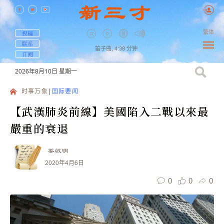
繁体
投稿
联系
笛子曲,
4:38
分钟
订阅
2026年8月10日
星期一
时事万象
国际要闻
【武漢肺炎前線】美國陷入二戰以來最
嚴重的衰退
姜啟明
2020年4月6日
0
0
0