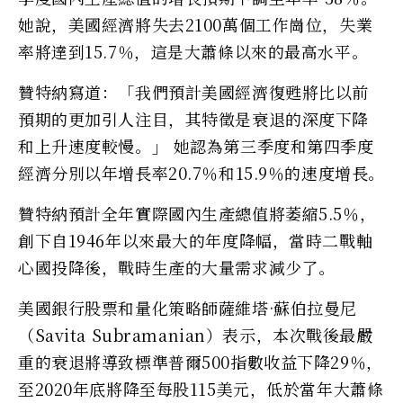
她說，美國經濟將失去2100萬個工作崗位，失業
率將達到15.7％，這是大蕭條以來的最高水平。
贊特納寫道：「我們預計美國經濟復甦將比以前
預期的更加引人注目，其特徵是衰退的深度下降
和上升速度較慢。」 她認為第三季度和第四季度
經濟分別以年增長率20.7％和15.9％的速度增長。
贊特納預計全年實際國內生產總值將萎縮5.5％，
創下自1946年以來最大的年度降幅，當時二戰軸
心國投降後，戰時生產的大量需求減少了。
美國銀行股票和量化策略師薩維塔·蘇伯拉曼尼
（Savita Subramanian）表示，本次戰後最嚴
重的衰退將導致標準普爾500指數收益下降29％，
至2020年底將降至每股115美元，低於當年大蕭條