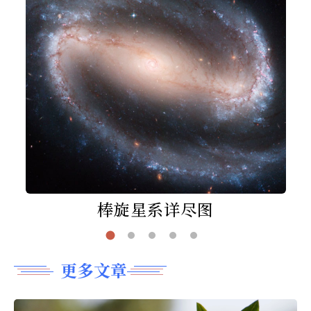
棒旋星系详尽图
更多文章