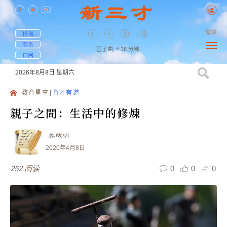
繁体
投稿
联系
笛子曲,
4:38
分钟
订阅
2026年8月8日
星期六
教育星空
育才有道
親子之間：生活中的修煉
姜啟明
2020年4月8日
0
0
0
252
阅读