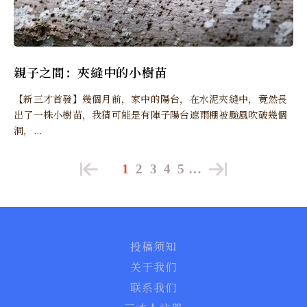
親子之間：夾縫中的小樹苗
【新三才首發】幾個月前，家中的陽台，在水泥夾縫中，竟然長
出了一株小樹苗，我猜可能是有陣子陽台遮雨棚被颱風吹破幾個
洞，...
1
2
3
4
5
…
投稿须知
关于我们
联系我们