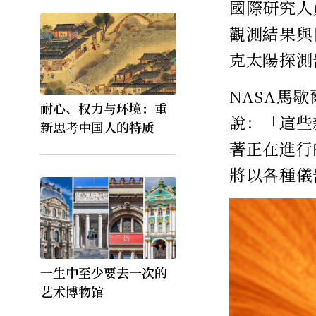
國際研究人
觀測結果與
克太陽探測
NASA馬歇
耐心、权力与环境：重
說：「這些
新思考中国人的特质
著正在進行
將以各種儀
一生中至少要去一次的
艺术博物馆