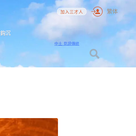
繁体
加入三才人
海鈎沉
中土 見證傳統