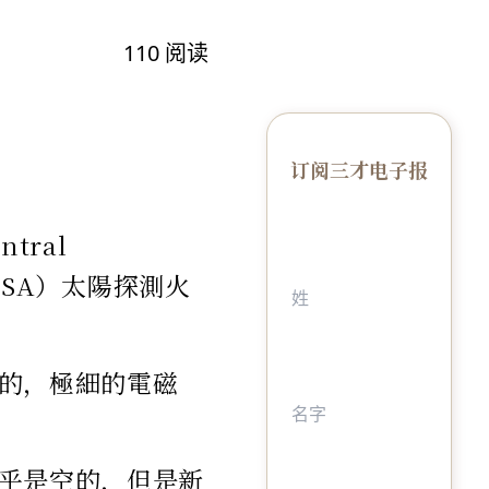
110
阅读
订阅三才电子报
tral
NASA）太陽探測火
見的，極細的電磁
乎是空的，但是新