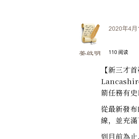
2020年4月
110
阅读
姜啟明
【新三才首發】
Lancas
箭任務有史
從最新發布
線，並充滿
到目前為止