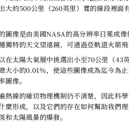
出大約500公里（260英里）寬的線段裡面
的圖像是由美國NASA的高分辨率日冕成像儀
種獨特的天文望遠鏡，可通過亞軌道火箭飛
以在太陽大氣層中挑選出小至70公里（43
總大小的0.01％，使這些圖像成為迄今為
率圖像。
遍熱線的確切物理機制仍不清楚，因此科學
什麼形成，以及它們的存在如何幫助我們理
斑和太陽風暴的爆發。