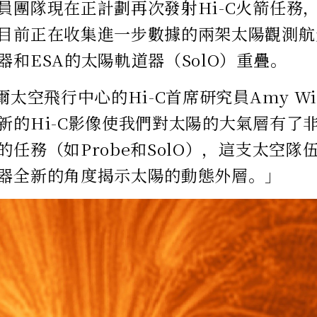
員團隊現在正計劃再次發射Hi-C火箭任務
目前正在收集進一步數據的兩架太陽觀測航天器
器和ESA的太陽軌道器（SolO）重疊。
爾太空飛行中心的Hi-C首席研究員Amy Win
新的Hi-C影像使我們對太陽的大氣層有了
的任務（如Probe和SolO），這支太空隊
器全新的角度揭示太陽的動態外層。」