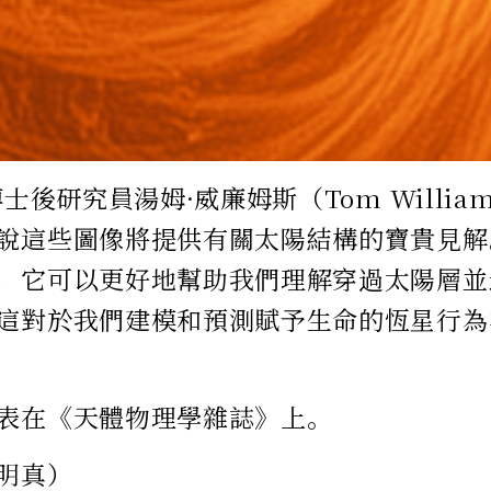
博士後研究員湯姆·威廉姆斯（Tom Willia
說這些圖像將提供有關太陽結構的寶貴見解
，它可以更好地幫助我們理解穿過太陽層並
這對於我們建模和預測賦予生命的恆星行為
表在《天體物理學雜誌》上。
明真）