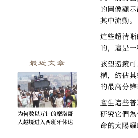
的圖像顯示
其中流動。
這些超清晰
的，這是一
最近文章
該望遠鏡可
構，約佔其
的最高分辨
產生這些普
研究它們為
为何数以万计的摩洛哥
人越境进入西班牙休达
命的太陽耀