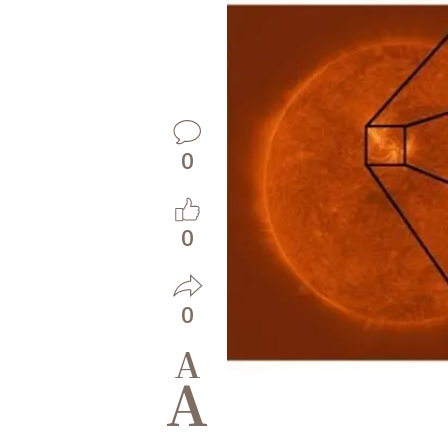
0
0
0
A
A