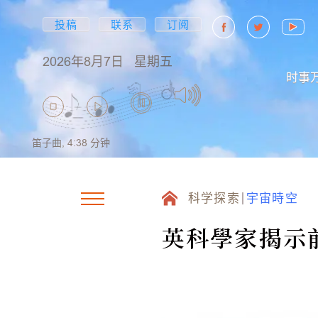
投稿
联系
订阅
2026年8月7日
星期五
时事
笛子曲,
4:38
分钟
科学探索
宇宙時空
英科學家揭示