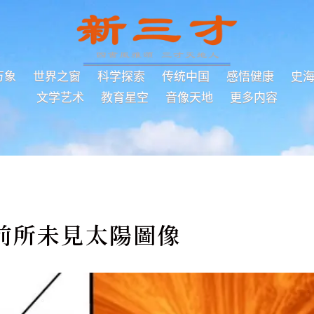
万象
世界之窗
科学探索
传统中国
感悟健康
史
文学艺术
教育星空
音像天地
更多内容
前所未見太陽圖像