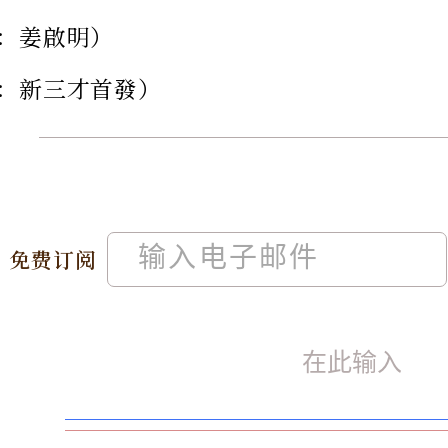
：姜啟明）
：新三才首發）
免费订阅