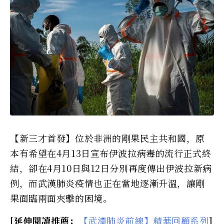
【新三才首發】位於非洲的剛果民主共和國，原
本有希望在4月13日宣布伊波拉病毒的流行正式終
結，卻在4月10日與12日分別再度傳出伊波拉新病
例，而武漢肺炎疫情也正在當地逐漸升溫，讓剛
果面臨兩面夾擊的困境。
[延伸閱讀推薦：
【武漢肺炎前線】精華回顧系列
]