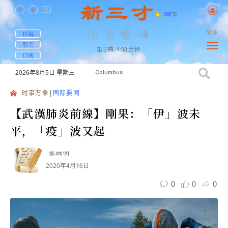
89
F
|
C
繁体
投稿
联系
笛子曲,
4:38
分钟
订阅
2026年8月5日
星期三
Columbus
时事万象
国际要闻
【武漢肺炎前線】剛果：「伊」波未
平，「疫」波又起
姜啟明
2020年4月16日
0
0
0