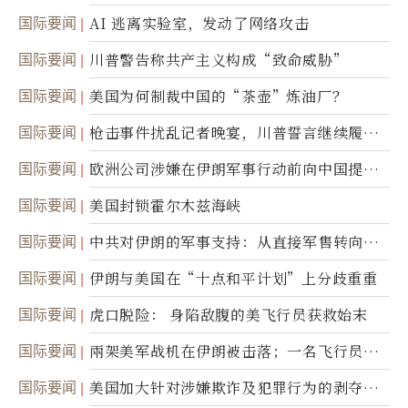
国际要闻
AI 逃离实验室，发动了网络攻击
国际要闻
川普警告称共产主义构成“致命威胁”
国际要闻
美国为何制裁中国的“茶壶”炼油厂？
国际要闻
枪击事件扰乱记者晚宴，川普誓言继续履行
职责
国际要闻
欧洲公司涉嫌在伊朗军事行动前向中国提供
美军基地的卫星图像
国际要闻
美国封锁霍尔木兹海峡
国际要闻
中共对伊朗的军事支持：从直接军售转向间
接技术转让
国际要闻
伊朗与美国在“十点和平计划”上分歧重重
国际要闻
虎口脱险： 身陷敌腹的美飞行员获救始末
国际要闻
兩架美军战机在伊朗被击落；一名飞行员失
踪
国际要闻
美国加大针对涉嫌欺诈及犯罪行为的剥夺公