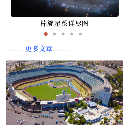
棒旋星系详尽图
更多文章