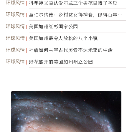
环球风情
科学神父否认爱尔兰三个男孩目睹了圣母显
灵
环球风情
圣伯尔纳德：乡村贫女得神眷，修得百年不
腐身
环球风情
美国加州红杉国家公园
环球风情
美国加州最令人放松的八个小镇
环球风情
神庙如何主宰古代美索不达米亚的生活
环球风情
野花盛开的美国加州州立公园