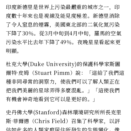
印度新德里是世界上污染最嚴重的城市之一，印
度數十年來也是視線及能見度極差。新德里消除
了令人窒息的煙霧，美國東北部的二氧化氮污染
下降了30％。從3月中旬到4月中旬，羅馬的空氣
污染水平比去年下降了49％。夜晚星星看起來更
明顯。
杜克大學(Duke University)的保護科學家斯圖
爾特·皮姆（Stuart Pimm）說：「這給了我們這
種非同尋常的洞察力，使我們可以了解人類正在
把我們美麗的星球弄得多麼混亂。」「這使我們
有機會神奇地看到它可以是更好的。」
史丹佛大學(Stanford)森林環境研究所所長克里
斯·菲爾德（Chris Field）召集了科學家，以評
估如此多的人類家庭居住所發生的生態變化。像