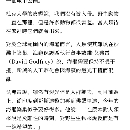
一個城市公園。
杜克大學的皮姆說，我們沒有被入侵。野生動物
一直在那裡，但是許多動物都很害羞。當人類待
在家裡時它們就會出來。
對於全球範圍內的海龜而言，人類使其難以在沙
灘上築巢。海龜保護區執行董事戴維·戈弗雷
（David Godfrey）說，海龜需要保持不受干
擾，新興的人工孵化會因海濱的燈光干擾而混
亂。
戈弗雷說，雖然有燈光但是人群離去，到目前為
止，從印度到哥斯達黎加再到佛羅里達，今年的
海龜築巢似乎要好得多。他說：「在原本對人類
來說是災難性的時刻，對野生生物來說反而是有
一線希望的。」