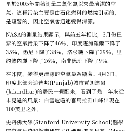
星於2005年開始測量二氧化氮以來最清潔的空
氣。這種污染主要是由石化燃料的燃燒引起的，
是短暫的，因此空氣會迅速變得清潔。
NASA的測量結果顯示，與前五年相比，3月份巴
黎的空氣污染下降了46％，印度班加羅爾下降了
35％，悉尼下降了38％，洛杉磯下降了29％，里
約熱內盧下降了26％，南非德班下降了9％。
在印度，變得更清潔的空氣最為顯著。4月3日，
印度北部旁遮普邦(Punjab)城市賈朗達爾
(Jalandhar)的居民一覺醒來，看到了幾十年來從
未見過的風景：白雪皚皚的喜馬拉雅山峰出現在
100英里之外。
史丹佛大學(Stanford University School)醫學
院空氣污染和健康研究主任瑪麗·普魯尼基（Mary