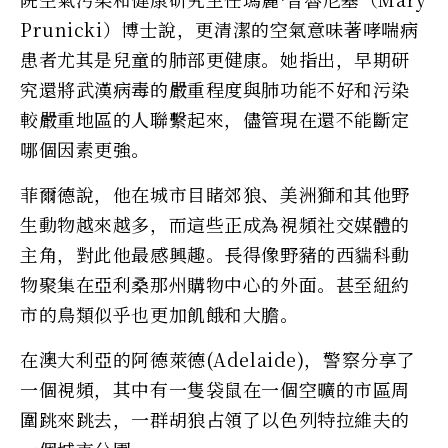
Prunicki）博士說，更清潔的空氣意味著哮喘病
患者尤其是兒童的肺部更健康。她指出，早期研
究還將武漢病毒的嚴重程度與肺功能不好和污染
較嚴重地區的人聯繫起來，儘管現在還不能斷定
哪個因素更強。
菲爾德說，他在城市目睹郊狼、美洲獅和其他野
生動物越來越多，而這些正成為視頻社交媒體的
主角，對此他最感興趣。長得像野豬的西貒科動
物聚集在亞利桑那州購物中心的外面。甚至紐約
市的鳥類似乎也更加飢餓和大膽。
在澳大利亞的阿德萊德(Adelaide)，警察分享了
一個視頻，其中有一隻袋鼠在一個空曠的市區周
圍跳來跳去，一群胡狼占領了以色列特拉維夫的