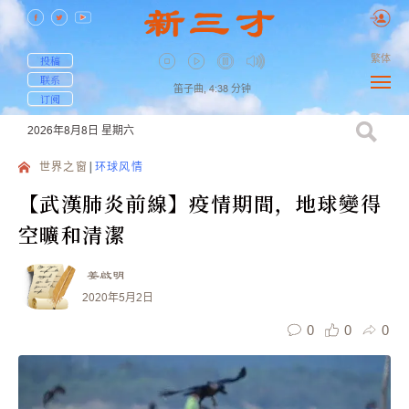
繁体
投稿
联系
笛子曲,
4:38
分钟
订阅
2026年8月8日
星期六
世界之窗
环球风情
【武漢肺炎前線】疫情期間，地球變得
空曠和清潔
姜啟明
2020年5月2日
0
0
0