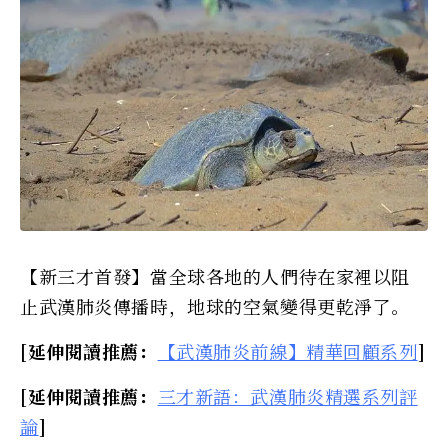
【新三才首發】當全球各地的人們待在家裡以阻
止武漢肺炎傳播時，地球的空氣變得更乾淨了。
[延伸閱讀推薦：
【武漢肺炎前線】精華回顧系列
]
[延伸閱讀推薦：
三才新語：武漢肺炎精選系列評
論
]