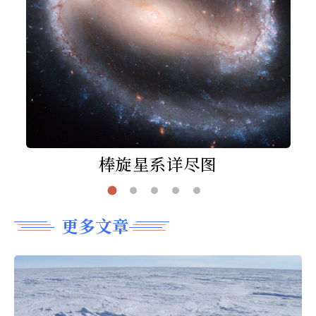
棒旋星系详尽图
更多文章