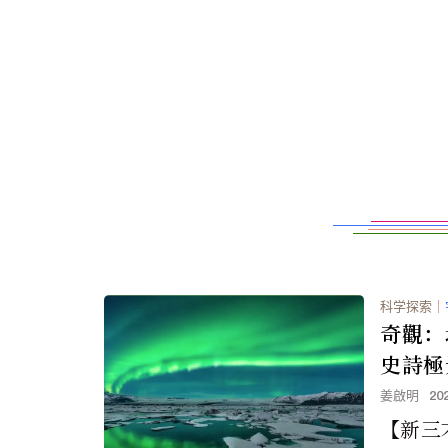
科学探索
｜
奇觀：
史詩極
姜啟明
20
【新三