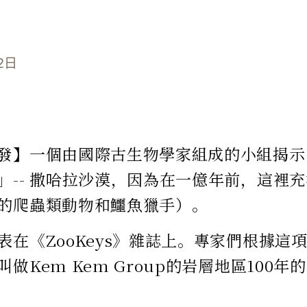
2日
發】一個由國際古生物學家組成的小組揭示
」-- 撒哈拉沙漠，因為在一億年前，這裡
的爬蟲類動物和鱷魚獵手）。
表在《ZooKeys》雜誌上。專家們根據這
做Kem Kem Group的岩層地區100