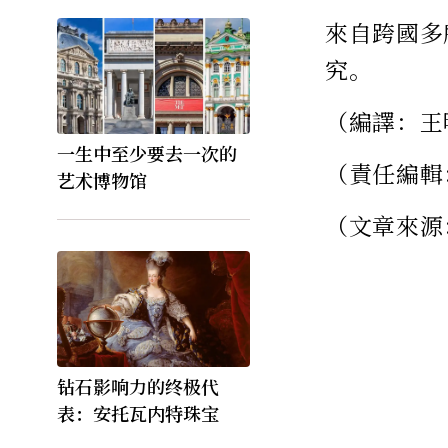
來自跨國多
究。
（編譯：王
一生中至少要去一次的
（責任編輯
艺术博物馆
（文章來源
钻石影响力的终极代
表：安托瓦内特珠宝