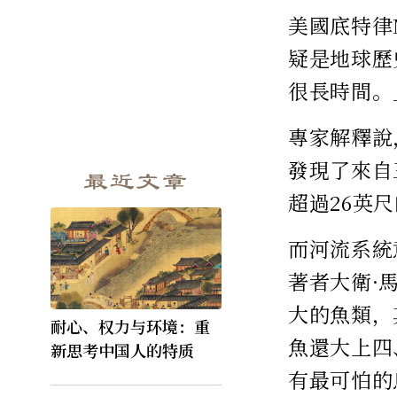
美國底特律M
疑是地球歷
很長時間。
專家解釋說
發現了來自
最近文章
超過26英
而河流系統
著者大衛·馬
大的魚類，
耐心、权力与环境：重
魚還大上四、
新思考中国人的特质
有最可怕的