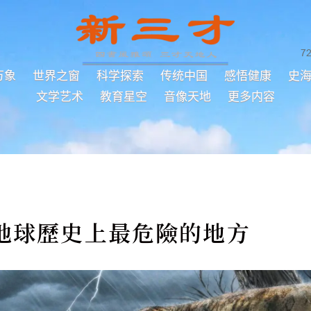
7
万象
世界之窗
科学探索
传统中国
感悟健康
史
文学艺术
教育星空
音像天地
更多内容
地球歷史上最危險的地方