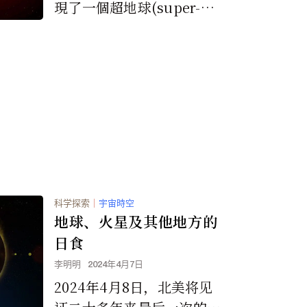
現了一個超地球(super-Ea
rth)行星系統，繞著天空中
最亮的紅矮星Gliese 887...
科学探索
｜
宇宙時空
地球、火星及其他地方的
日食
李明明
2024年4月7日
2024年4月8日，北美将见