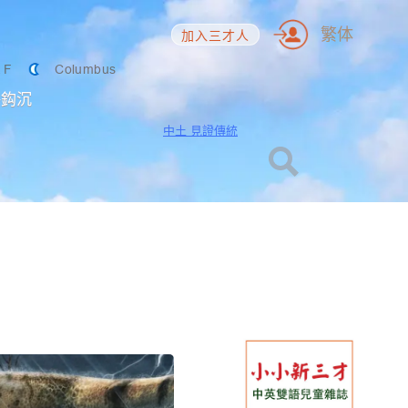
繁体
加入三才人
2
F
Columbus
海鈎沉
中土 見證傳統