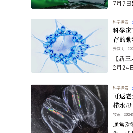
7月7
並持續
也許不
科学探索
｜
實讓一些
科學家
存的動
姜啟明
20
【新三
2月2
了數百
一隻可
科学探索
｜
下生存下
可返老
栉水母
牧莲
202
通常动