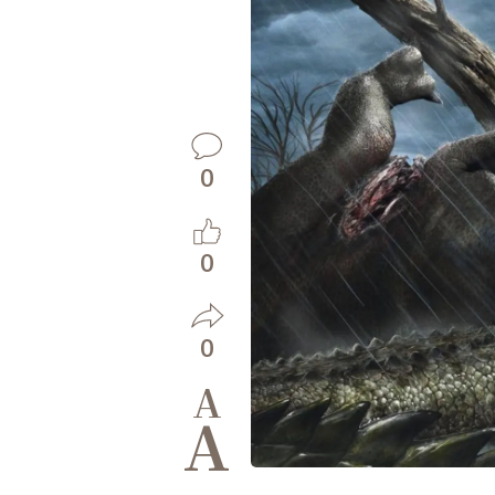
0
0
0
A
A