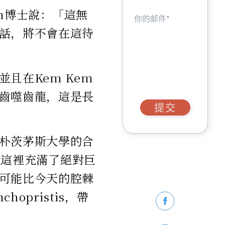
him博士說：「這無
話，將不會在這待
且在Kem Kem
齒噬齒龍，這是長
提交
朴茨茅斯大學的合
：「這裡充滿了絕對巨
可能比今天的腔棘
pristis，帶