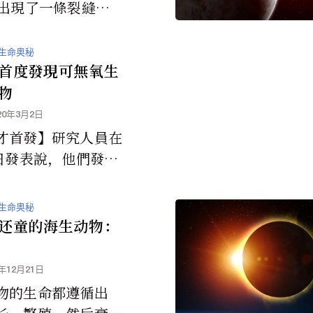
日出現了一條裂縫，
了近14個小時。這
是最後一次，但它確
生命奥秘
強大的太陽...
首度發現可無氧生
物
20年3月2日
才首發】研究人員在
4日發表說，他們發現
萬種已知物種中的第
以在沒有氧氣的情況
生命奥秘
來的動物。...
还童的海生动物：
4年12月21日
物的生命都遵循出