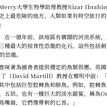
ercy大學生物學助理教授Nizar Ibra
史上最危險的地方，人類如果有時空旅行的
」
，在一億年前，該地區有廣闊的河流系統，並
三種最大的掠食性恐龍的化石。這些包括劍
尺的恐龍。
意味著為捕食者提供穩定的魚類供應。英國
丁（David Martill）教授在聲明中說
其中包括巨型腔棘魚和肺魚。例如，腔棘魚
五倍。也有一種巨大的淡水鋸鯊，稱為Oncho
鳥嘴齒，它們像帶刺的匕首。」