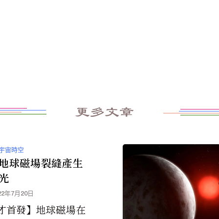
更多文章
宇宙時空
地球磁場裂縫產生
光
22年7月20日
才首發】地球磁場在