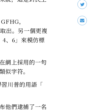
GFHG，
母取出。另一個更複
、4、6」來模仿標
在網上採用的一句
類似字符。
學習川普的用語「
布他們逮捕了一名