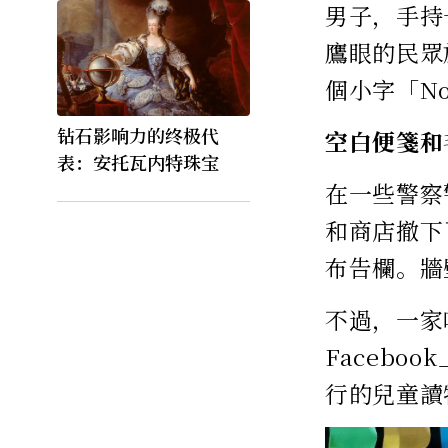
男子，手持
鷹眼的民眾
個小字「N
钻石影响力的终极代
空白便箋和
表：安托瓦内特珠宝
在一些警察
和商店撤下
布告欄。牆
不過，一家
Faceb
行的兒童讀