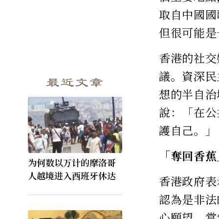
取自中國國
但很可能是
香港的社交
議。資深民
最近文章
想的半自治
說：「在公
護自己。」
「奪回香蕉
为何数以万计的摩洛哥
人越境进入西班牙休达
香港政府表
認為是非法
心願望，當