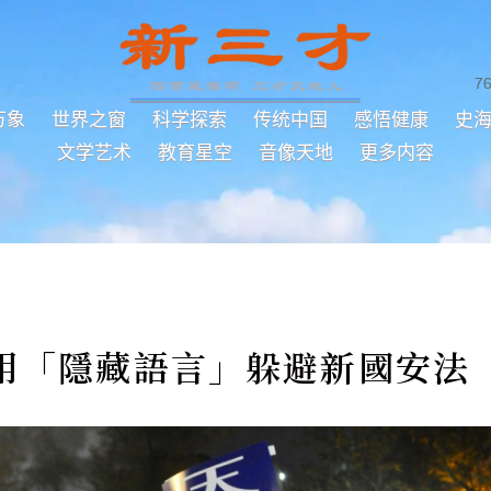
7
万象
世界之窗
科学探索
传统中国
感悟健康
史
文学艺术
教育星空
音像天地
更多内容
用「隱藏語言」躲避新國安法