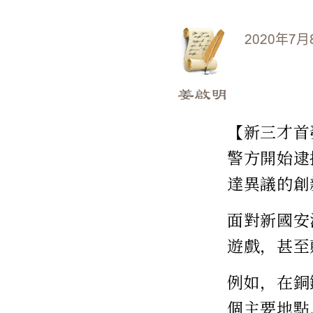
2020年7月
姜啟明
【新三才首
警方開始逮
達異議的創
面對新國安
遊戲，甚至
例如，在銅
個主要地點