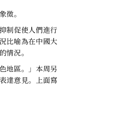
象徵。
抑制促使人們進行
況比喻為在中國大
的情況。
色地區。」本周另
表達意見。上面寫