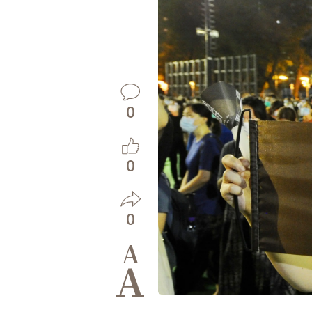
0
0
0
A
A