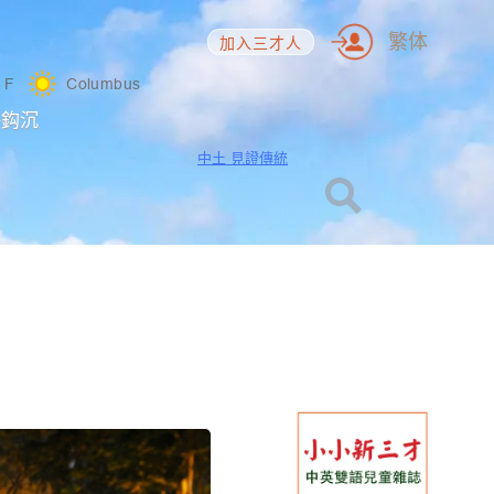
繁体
加入三才人
6
F
Columbus
海鈎沉
中土 見證傳統