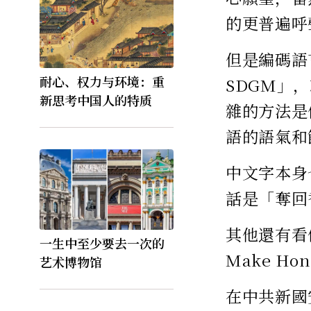
的更普遍呼
但是編碼語
耐心、权力与环境：重
SDGM」
新思考中国人的特质
雜的方法是
語的語氣和
中文字本身
話是「奪回
其他還有看
一生中至少要去一次的
Make Hon
艺术博物馆
在中共新國