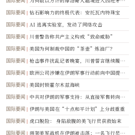
国际要闻
为何数以万计的摩洛哥人越境进入西班牙休
达
国际要闻
钻石影响力的终极代表：安托瓦内特珠宝
国际要闻
AI 逃离实验室，发动了网络攻击
国际要闻
川普警告称共产主义构成“致命威胁”
国际要闻
美国为何制裁中国的“茶壶”炼油厂？
国际要闻
枪击事件扰乱记者晚宴，川普誓言继续履行
职责
国际要闻
欧洲公司涉嫌在伊朗军事行动前向中国提供
美军基地的卫星图像
国际要闻
美国封锁霍尔木兹海峡
国际要闻
中共对伊朗的军事支持：从直接军售转向间
接技术转让
国际要闻
伊朗与美国在“十点和平计划”上分歧重重
国际要闻
虎口脱险： 身陷敌腹的美飞行员获救始末
国际要闻
兩架美军战机在伊朗被击落；一名飞行员失