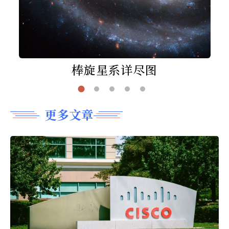
棒旋星系详尽图
更多文章