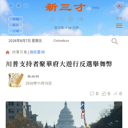
71
F
|
C
繁体
投稿
联系
笛子曲,
4:38
分钟
订阅
2026年8月7日
星期五
Columbus
时事万象
国际要闻
川普支持者聚華府大遊行反選舉舞弊
姜啟明
2020年11月15日
0
0
0