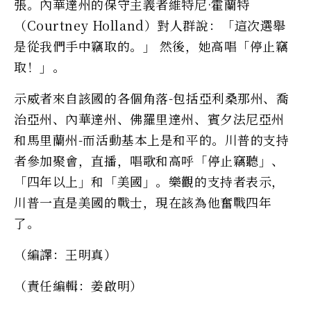
張。內華達州的保守主義者維特尼·霍蘭特
（Courtney Holland）對人群說：「這次選舉
是從我們手中竊取的。」 然後，她高唱「停止竊
取！」。
示威者來自該國的各個角落-包括亞利桑那州、喬
治亞州、內華達州、佛羅里達州、賓夕法尼亞州
和馬里蘭州-而活動基本上是和平的。川普的支持
者參加聚會，直播，唱歌和高呼「停止竊聽」、
「四年以上」和「美國」。樂觀的支持者表示，
川普一直是美國的戰士，現在該為他奮戰四年
了。
（編譯：王明真）
（責任編輯：姜啟明）