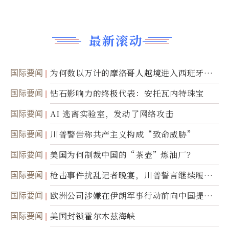
最新滚动
国际要闻
为何数以万计的摩洛哥人越境进入西班牙休
达
国际要闻
钻石影响力的终极代表：安托瓦内特珠宝
国际要闻
AI 逃离实验室，发动了网络攻击
国际要闻
川普警告称共产主义构成“致命威胁”
国际要闻
美国为何制裁中国的“茶壶”炼油厂？
国际要闻
枪击事件扰乱记者晚宴，川普誓言继续履行
职责
国际要闻
欧洲公司涉嫌在伊朗军事行动前向中国提供
美军基地的卫星图像
国际要闻
美国封锁霍尔木兹海峡