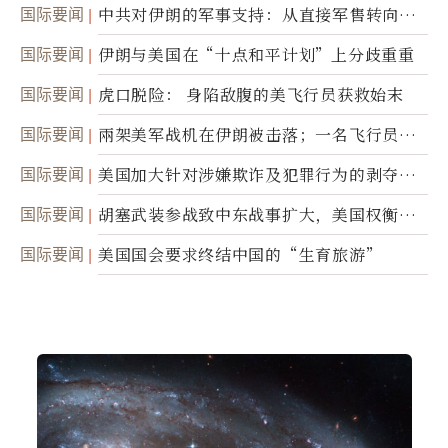
国际要闻
中共对伊朗的军事支持：从直接军售转向间
接技术转让
国际要闻
伊朗与美国在“十点和平计划”上分歧重重
国际要闻
虎口脱险： 身陷敌腹的美飞行员获救始末
国际要闻
兩架美军战机在伊朗被击落；一名飞行员失
踪
国际要闻
美国加大针对涉嫌欺诈及犯罪行为的剥夺公
民权力度
国际要闻
胡塞武装参战致中东战事扩大，美国权衡地
面入侵的可能性
国际要闻
美国国会要求终结中国的“生育旅游”