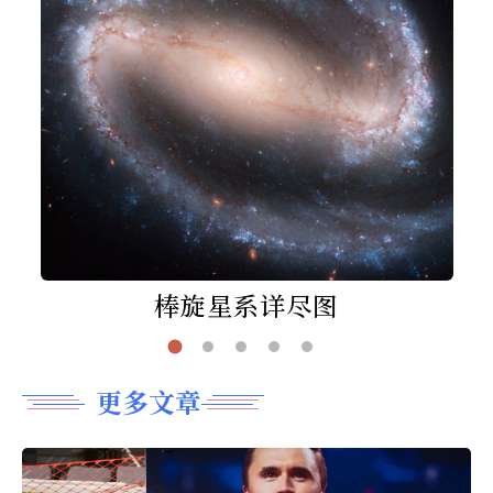
棒旋星系详尽图
更多文章