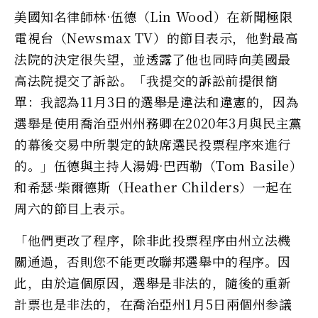
美國知名律師林·伍德（Lin Wood）在新聞極限
電視台（Newsmax TV）的節目表示，他對最高
法院的決定很失望，並透露了他也同時向美國最
高法院提交了訴訟。「我提交的訴訟前提很簡
單：我認為11月3日的選舉是違法和違憲的，因為
選舉是使用喬治亞州州務卿在2020年3月與民主黨
的幕後交易中所製定的缺席選民投票程序來進行
的。」伍德與主持人湯姆·巴西勒（Tom Basile）
和希瑟·柴爾德斯（Heather Childers）一起在
周六的節目上表示。
「他們更改了程序，除非此投票程序由州立法機
關通過，否則您不能更改聯邦選舉中的程序。因
此，由於這個原因，選舉是非法的，隨後的重新
計票也是非法的，在喬治亞州1月5日兩個州参議