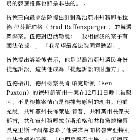
員的競選投票也將是非法的。 。」
伍德已向最高法院提出針對喬治亞州州務卿布拉
德·拉芬斯珀格（Brad Raffensperger ）的競選
舞弊案。伍德對巴西勒說：「我相信我的案子有
國法依據。」 「我希望最高法院同意聽證。」
伍德提出訴訟後表示，他是以喬治亞州選民身份
提起訴訟，這使他成為「提起訴訟的財產方」。
伍德指出，德州檢察長肯·帕克斯頓（Ken
Paxton）的德州訴賓州一案在12月11日晚上被駁
回，不是根據案情而是根據無原判的理由。他補
充說，共和黨州長佈萊恩·肯普，共和黨州長傑夫·
鄧肯，共和黨州務卿拉芬斯珀格和共和黨總檢察
長克里斯·卡爾都忽略了他要求召開格魯吉亞特別
立法會議的呼籲。「他們反應不太快，」伍德感