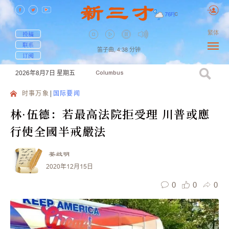
76
F
|
C
繁体
投稿
联系
笛子曲,
4:38
分钟
订阅
2026年8月7日
星期五
Columbus
时事万象
国际要闻
林·伍德：若最高法院拒受理 川普或應
行使全國半戒嚴法
姜啟明
2020年12月15日
0
0
0