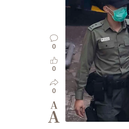
0
0
0
A
A