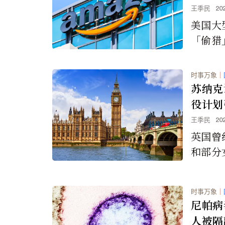
人才
王季民
20
美国大
「偷猎
新创公
美国参
时事万象
｜
查。
苏纳克
役计划
王季民
20
英国曾
和部分
在194
男性服
时事万象
｜
执政的
尼帕病
得全国
人被隔