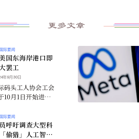
更多文章
国际要闻
美国东海岸港口即
大罢工
24年9月30日
际码头工人协会工会
于10月1日开始进行
海岸和墨西哥湾的全
罢工。
国际要闻
员呼吁调查大型科
「偷猎」人工智慧