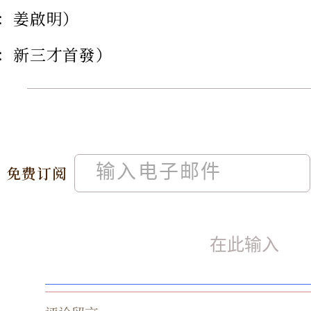
：姜啟明）
：新三才首發）
免费订阅