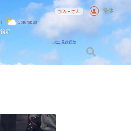
繁体
加入三才人
7
F
Columbus
海鈎沉
中土 見證傳統