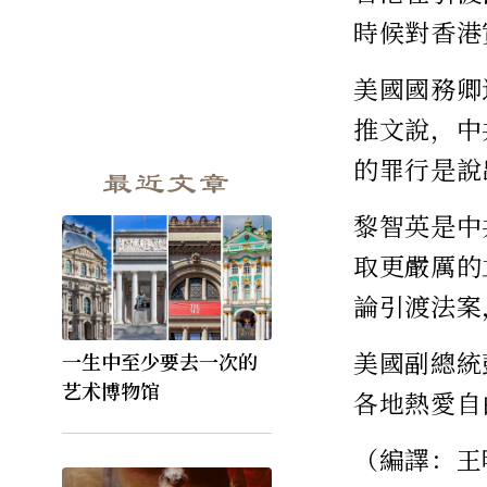
時候對香港
美國國務卿邁
推文說，中
的罪行是說
最近文章
黎智英是中
取更嚴厲的
論引渡法案
美國副總統
一生中至少要去一次的
艺术博物馆
各地熱愛自
（編譯：王