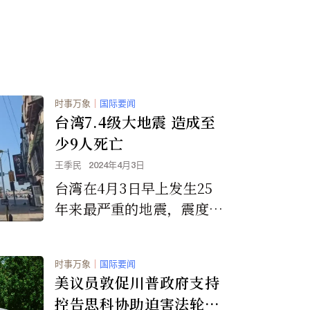
与文字内容（用于其人工智
慧训练）。」
时事万象
｜
国际要闻
台湾7.4级大地震 造成至
少9人死亡
王季民
2024年4月3日
台湾在4月3日早上发生25
年来最严重的地震，震度高
达7.4级，已经造成至少9人
死亡以及多处的破坏损失。
时事万象
｜
国际要闻
美议员敦促川普政府支持
控告思科协助迫害法轮功