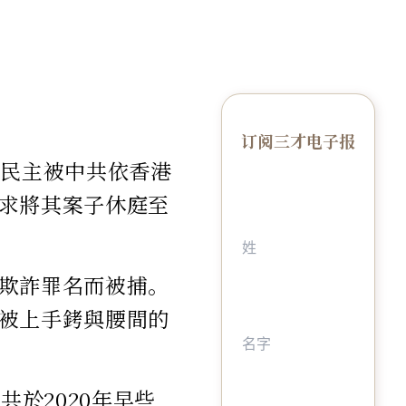
订阅三才电子报
導民主被中共依香港
求將其案子休庭至
欺詐罪名而被捕。
被上手銬與腰間的
共於2020年早些