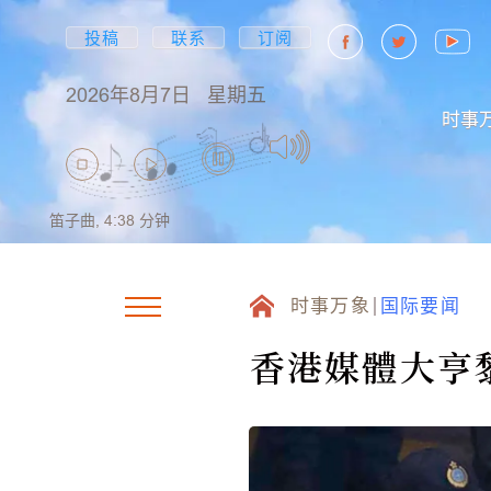
投稿
联系
订阅
2026年8月7日
星期五
时事
笛子曲,
4:38
分钟
时事万象
国际要闻
香港媒體大亨