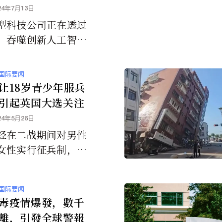
24年7月13日
型科技公司正在透过
」吞噬创新人工智慧
司的人才和产品吗？
议员开始呼吁展开调
国际要闻
让18岁青少年服兵
引起英国大选关注
24年5月26日
经在二战期间对男性
女性实行征兵制，并
7年至1960年间强制
18个月的义务兵役。
国际要闻
保守党党表示如果赢
毒疫情爆發，數千
大选，英国所有18岁
離，引發全球警報