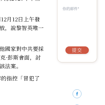
12月12日上午發
放，說黎智英唯一
他國家對中共要採
提交
克·彭斯會面，討
該法案。
黎的指控「冒犯了