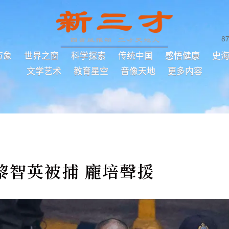
8
万象
世界之窗
科学探索
传统中国
感悟健康
史
文学艺术
教育星空
音像天地
更多内容
黎智英被捕 龐培聲援