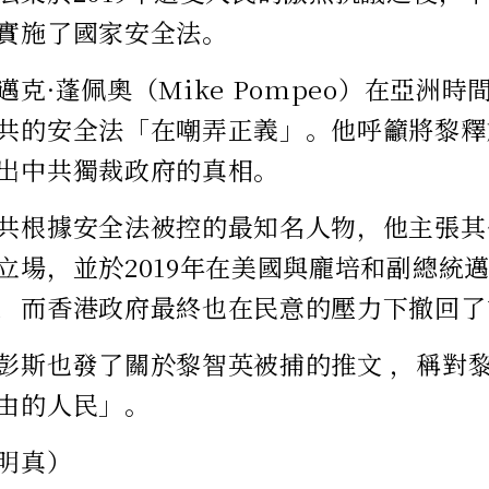
實施了國家安全法。
克·蓬佩奧（Mike Pompeo）在亞洲時間
共的安全法「在嘲弄正義」。他呼籲將黎釋
出中共獨裁政府的真相。
共根據安全法被控的最知名人物，他主張其
立場，並於2019年在美國與龐培和副總統邁
，而香港政府最終也在民意的壓力下撤回了
彭斯也發了關於黎智英被捕的推文 ，稱對
由的人民」。
明真）