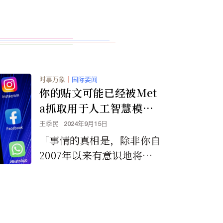
时事万象
｜
国际要闻
你的贴文可能已经被Met
a抓取用于人工智慧模型
开发
王季民
2024年9月15日
「事情的真相是，除非你自
2007年以来有意识地将这
些帖子设置为私有，否则M
eta将搜刮从2007年以来In
stagram或Facebook上的
每个公开帖子中所有的照片