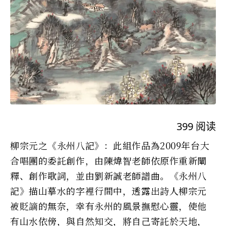
399
阅读
柳宗元之《永州八記》：此組作品為2009年台大
合唱團的委託創作，由陳煒智老師依原作重新闡
釋、創作歌詞，並由劉新誠老師譜曲。《永州八
記》描山摹水的字裡行間中，透露出詩人柳宗元
被貶謫的無奈，幸有永州的風景撫慰心靈，使他
有山水依傍，與自然知交，將自己寄託於天地，