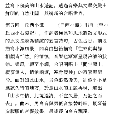
並寫下優美的山水遊記。透過音樂與文學交織出
鮮明的自然壯闊，與嶄新的合唱世界。
第五回 丘西小潭 〈丘西小潭〉出自〈至小
丘西小石潭記〉，作詞者極具巧思地將散文形式
的原文提煉為精緻的五言詩句，古色古香。前段
描寫小潭風景，間奏由豎笛描寫「往來動與靜，
相顧皆恬然」的情愫，音樂也漸漸呈現冷清的狀
態。樂風一轉至小調，合唱團唱出「閒坐潭上，
寂寥無人，悄愴幽邃，寒骨淒神」的寂寥與清
冷。面對如此山水，景色縱然優美，卻似乎不是
應該久待的地方，於是山水的主題再現，道出
「山水怡情，此境過清，不宜久居，乃記之而
去」。曲末，男高音與男低音接替吟唱，鋼琴營
造朦朧的音響效果，最後逐向高音飄遠。