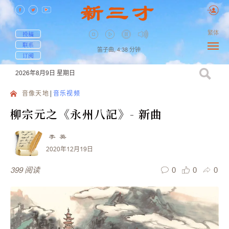
繁体
投稿
联系
笛子曲,
4:38
分钟
订阅
2026年8月9日
星期日
音像天地
音乐视频
柳宗元之《永州八記》- 新曲
李 英
2020年12月19日
0
0
0
399
阅读