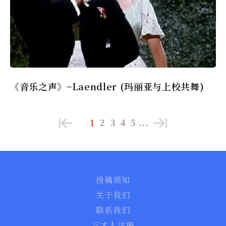
《音乐之声》~Laendler (玛丽亚与上校共舞)
1
2
3
4
5
…
投稿须知
关于我们
联系我们
三才人注册