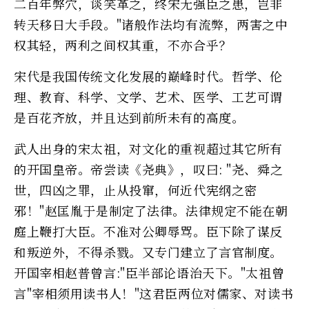
二百年弊穴，谈笑革之，终宋无强臣之患，岂非
转天移日大手段。"诸般作法均有流弊，两害之中
权其轻，两利之间权其重，不亦合乎？
宋代是我国传统文化发展的巅峰时代。哲学、伦
理、教育、科学、文学、艺术、医学、工艺可谓
是百花齐放，并且达到前所未有的高度。
武人出身的宋太祖，对文化的重视超过其它所有
的开国皇帝。帝尝读《尧典》，叹曰: "尧、舜之
世，四凶之罪，止从投窜，何近代宪纲之密
邪！"赵匡胤于是制定了法律。法律规定不能在朝
庭上鞭打大臣。不准对公卿辱骂。臣下除了谋反
和叛逆外，不得杀戮。又专门建立了言官制度。
开国宰相赵普曾言:"臣半部论语治天下。"太祖曾
言"宰相须用读书人！"这君臣两位对儒家、对读书