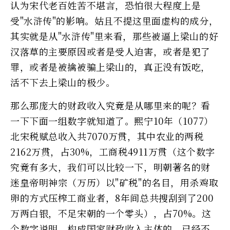
认为宋代老百姓苦不堪言，恐怕很大程度上是
受"水浒传"的影响。姑且不提这里面虚构的成分，
其实就是从"水浒传"里来看，那些被逼上梁山的好
汉落草的主要原因或者是受人迫害，或者是犯了
罪，或者是被擒被骗上梁山的，真正没有饭吃，
活不下去上梁山的极少。
那么那庞大的财政收入究竟是从哪里来的呢？看
一下下面一组数字就知道了。熙宁10年（1077）
北宋税赋总收入共7070万贯，其中农业的两税
2162万贯，占30%，工商税4911万贯（这个数字
究竟有多大，我们可以比较一下，明朝著名的财
迷皇帝明神宗（万历）以"矿税"的名目，用杀鸡取
卵的方式压榨工商业者，8年间总共搜刮到了200
万两白银，不足宋朝的一个零头），占70%。这
个数字说明，构成国家财政收入主体的，已经不