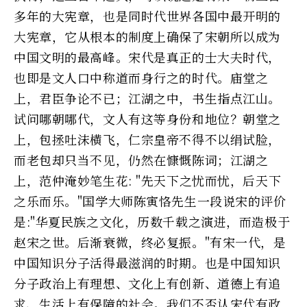
多年的大宪章，也是同时代世界各国中最开明的
大宪章，它从根本的制度上确保了宋朝所以成为
中国文明的最高峰。宋代是真正的士大夫时代，
也即是文人口中称道而身行之的时代。庙堂之
上，君臣争论不已；江湖之中，书生指点江山。
试问哪朝哪代，文人有这等身份和地位？朝堂之
上，包拯吐沫横飞，仁宗皇帝不得不以绢试脸，
而老包却只当不见，仍然在慷慨陈词；江湖之
上，范仲淹妙笔生花: "先天下之忧而忧，后天下
之乐而乐。"国学大师陈寅恪先生一段说宋的评价
是:"华夏民族之文化，历数千载之演进，而造极于
赵宋之世。后渐衰微，终必复振。"有宋一代，是
中国知识分子活得最滋润的时期。也是中国知识
分子政治上有理想、文化上有创新、道德上有追
求、生活上有保障的社会。我们不否认宋代有政