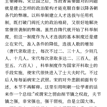
主要障碍。宋立国之后，当政者需要面对的问题
就是建立怎样的政治架构才能克服自秦以降各朝
各代的弊端。以科举制建立人才选拔与任用机
制，既打破门阀托大的政治格局，又很好地解决
官僚世袭制的弊端。虽然自隋代就开始了科举制
度，但这一制度作为人才选拔的基本制度还是建
立在宋代，准入条件的降低，选拔人数的增加
（唐代录取进士，每次不过二、三十人，少则几
人、十几人。宋代每次录取多达二、三百人，甚
至五、六百人），科举制度作为国家开科取士的
手段实施，使宋代很快进入了士大夫时代。不过
后人每每诟病宋之武弱。宋的对外悲剧前面有专
述，本节不再解释。这里引用明朝一位学者的话
来作一个总结:"或谓宋之弱由削节镇之权故，夫节
镇之强，非宋强也，强干弱枝，自是立国大体。