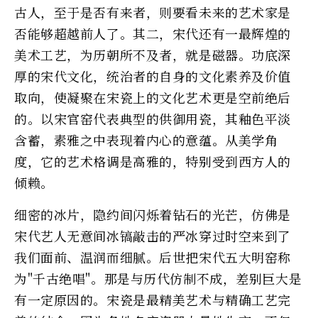
古人，至于是否有来者，则要看未来的艺术家是
否能够超越前人了。其二，宋代还有一最辉煌的
美术工艺，为历朝所不及者，就是磁器。功底深
厚的宋代文化，统治者的自身的文化素养及价值
取向，使凝聚在宋瓷上的文化艺术更是空前绝后
的。以宋官窑代表典型的供御用瓷，其釉色平淡
含蓄，素雅之中表现着内心的意蕴。从美学角
度，它的艺术格调是高雅的，特别受到西方人的
倾赖。
细密的冰片，隐约间闪烁着钻石的光芒，仿佛是
宋代艺人无意间冰镐敲击的严冰穿过时空来到了
我们面前、温润而细腻。后世把宋代五大明窑称
为"千古绝唱"。那是与历代仿制不成，差别巨大是
有一定原因的。宋瓷是最精美艺术与精确工艺完