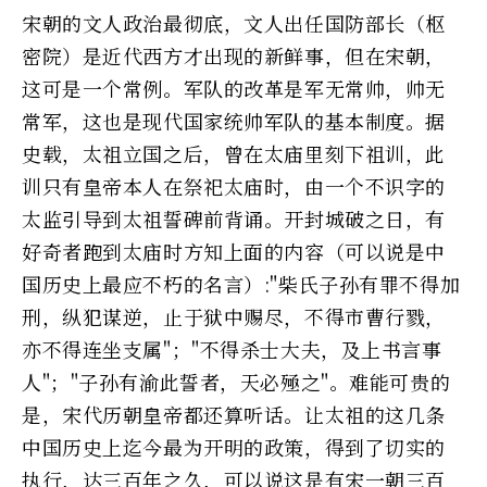
宋朝的文人政治最彻底，文人出任国防部长（枢
密院）是近代西方才出现的新鲜事，但在宋朝，
这可是一个常例。军队的改革是军无常帅，帅无
常军，这也是现代国家统帅军队的基本制度。据
史载，太祖立国之后，曾在太庙里刻下祖训，此
训只有皇帝本人在祭祀太庙时，由一个不识字的
太监引导到太祖誓碑前背诵。开封城破之日，有
好奇者跑到太庙时方知上面的内容（可以说是中
国历史上最应不朽的名言）:"柴氏子孙有罪不得加
刑，纵犯谋逆，止于狱中赐尽，不得市曹行戮，
亦不得连坐支属"；"不得杀士大夫，及上书言事
人"；"子孙有渝此誓者，天必殛之"。难能可贵的
是，宋代历朝皇帝都还算听话。让太祖的这几条
中国历史上迄今最为开明的政策，得到了切实的
执行，达三百年之久，可以说这是有宋一朝三百