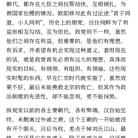
朝代，都存在大臣之间拉帮结伙，互相倾扎，为
祸国家社稷的情况。欧阳修对此有过论述:"君子同
道，小人同利"，历史上的朋党，往往纯粹为了利
益而相互勾结，互为依托。政党则不一样，虽然
他们之间存在利益，但重要的，是他们有理想、
有诉求，并希望有机会实现这种道义。套用现在
的话，就是政党首先必须有远大的理想，具体而
现实的目标，有纲领、有组织、有领袖。这些现
实时髦的东西，早在仁宗时代就实施了，虽然效
果不好，最后未能挽救北宗的败亡，但其作为政
治制度的先进性，却不能忽视，更不能抹煞。
纵观宋以前的各主要朝代，各有弊端。汉自始至
终，未脱离过外戚之祸，这个王朝的一开始就没
有开个限头，吕后当权，差点干掉刘氏江山。最
终，它还是亡在外戚上。除了外戚之外，汉还搞