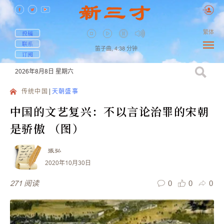
繁体
投稿
联系
笛子曲,
4:38
分钟
订阅
2026年8月8日
星期六
传统中国
天朝盛事
中国的文艺复兴：不以言论治罪的宋朝
是骄傲 （图）
張弘
2020年10月30日
0
0
0
271
阅读