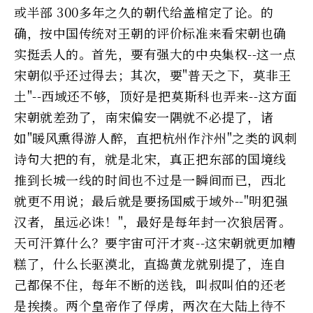
或半部 300多年之久的朝代给盖棺定了论。的
确，按中国传统对王朝的评价标准来看宋朝也确
实挺丢人的。首先，要有强大的中央集权--这一点
宋朝似乎还过得去；其次，要"普天之下，莫非王
土"--西域还不够，顶好是把莫斯科也弄来--这方面
宋朝就差劲了，南宋偏安一隅就不必提了，诸
如"暖风熏得游人醉，直把杭州作汴州"之类的讽刺
诗句大把的有，就是北宋，真正把东部的国境线
推到长城一线的时间也不过是一瞬间而已，西北
就更不用说；最后就是要扬国威于域外--"明犯强
汉者，虽远必诛！"，最好是每年封一次狼居胥。
天可汗算什么？要宇宙可汗才爽--这宋朝就更加糟
糕了，什么长驱漠北，直捣黄龙就别提了，连自
己都保不住，每年不断的送钱，叫叔叫伯的还老
是挨揍。两个皇帝作了俘虏，两次在大陆上待不