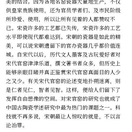
美的结合。因为各地名窑瓷器大量地生产，不仅
供皇家贵族使用，还为官员学者们、及市民阶级
所珍爱、使用，所以让所有见着的人都赞叹不
已。宋瓷许多的工艺都已失传，宋瓷许多的工艺
水平即使现代都难达到。宋朝的瓷器是如此的精
美，可以说宋朝遗留下的官办瓷器几乎都价值连
城。自宋代以后，历代文人墨客及古玩爱好者对
宋代官窑津津乐道，撰文著书者众多，但历史上
能够亲眼目睹并真正鉴赏宋代官窑真面目的人少
之又少。有关宋代官窑的论述变地扑朔迷离，则
是仁者见仁，智者见智。这样，便给人们留下了
发挥自由想像的空间。对宋官窑的研究也就成了
中国古陶瓷学述研究中最为热门的课题之一。科
技就不再多说，宋朝最让人惊叹的就是，不以言
论治罪。