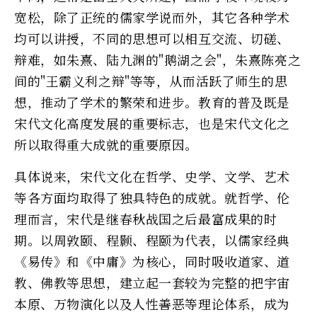
宽松，除了正统的儒家学说而外，其它各种学术
均可以讲授，不同的思想可以相互交流、切磋、
辩难，如朱熹、陆九渊的"鹅湖之会"，朱熹陈亮之
间的"王霸义利之辩"等等，从而活跃了师生的思
想，推动了学术的繁荣和进步。教育的普及既是
宋代文化高度发展的重要标志，也是宋代文化之
所以取得重大成就的重要原因。
具体说来，宋代文化在哲学、史学、文学、艺术
等各方面均取得了独具特色的成就。就哲学、伦
理而言，宋代是继春秋战国之后最富成果的时
期。以周敦颐、程颢、程颐为代表，以儒家经典
《易传》和《中庸》为核心，同时吸收道家、道
教、佛教等思想，建立起一套较为完整的把宇宙
本原、万物演化以及人性善恶等理论体系，成为