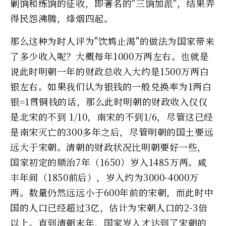
剿饷和练饷的征收，即著名的"三饷加派"，结果弄
得民怨沸腾，烽烟四起。
那么这种为时人评为"饮鸩止渴"的做法为国家带来
了多少收入呢？大概每年1000万两左右。也就是
说此时明朝一年的财政总收入大约是1500万两白
银左右。如果我们认为银钱的一般兑换率为1两白
银=1贯铜钱的话，那么此时明朝的财政收入仅仅
是北宋的不到 1/10，南宋的不到1/6，尽管这已经
是南宋灭亡的300多年之后，尽管明朝的国土要远
远大于宋朝。清朝的财政状况比明朝要好一些，
国家初定的顺治7年（1650）岁入1485万两。咸
丰年间（1850前后），岁入约为3000-4000万
两。数量仍然远远小于600年前的宋朝，而此时中
国的人口已经超过3亿，估计为宋朝人口的2-3倍
以上。直到清朝末年，国家岁入才达到了宋朝的