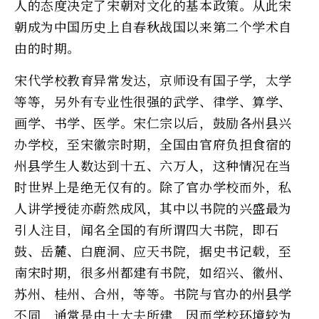
人的态度决定了宋朝对文化的基本政策。从此宋
朝成为中国历史上自春秋战国以来第二个学术自
由的时期。
宋代学校教育异常发达，京师设有国子学，太学
等等，另外有专业性很强的武学、律学、算学、
画学、书学、医学。宋仁宗以后，鼓励各州县兴
办学校，至宋徽宗时期，全国由官府负担食宿的
州县学生人数达到十五、六万人，这种情况在当
时世界上是绝无仅有的。除了官办学校而外，私
人讲学授徒亦蔚然成风，其中以书院的兴盛最为
引人注目，闻名全国的有所谓四大书院，即石
鼓、岳麓、白鹿洞、应天书院，据史书记载，至
南宋时期，很多州都建有书院，如绍兴、徽州、
苏州、桂州、合州，等等。书院与官办的州县学
不同，通常是由士大夫所建，因而学校环境较为