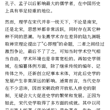
孔子、孟子以后影响最大的儒学者，在中国历史
上具有举足轻重的地位。
然而，理学在宋代并非一统天下，不论是南宋，
还是北宋，思想界都非常活跃，同时存在其它种
种不同的思潮。与朱熹学术存在差异的陆九渊吸
取禅宗理论提出了"心即理"的命题，二者之间经过
激烈争论，最后不了了之，可知当时学术空气相
当自由，学术环境也是非常宽松的。再如史学领
域，在编纂体例方面，除了继承传统的编年、记
传体之外，还新创立纪事本末体，对此后史学的
发展产生非常深远的影响。通常而言，当代史存
在不少忌讳，因而宋朝政府开放私人修史的限
制，无疑会大大促进史学的繁荣和发展。正因为
如此，宋代史学取得了多方面的成就。其中以司
马光等人所著《资治通鉴》最为著名，作为一部