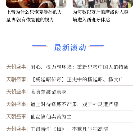
上帝为什么只恢复参孙的力
为何数以万计的摩洛哥人越
量 却没有恢复祂的视力
境进入西班牙休达
最新滚动
天朝盛事
耐心、权力与环境：重新思考中国人的特质
天朝盛事
【杨延昭传奇】正史中的杨延昭、杨文广
天朝盛事
鉴真东渡留真身
天朝盛事
道士对待修炼不严肃，戏弄神灵遭严惩
天朝盛事
仙岛谪仙卖药为生
天朝盛事
王淇诗作《梅》：不惹凡尘独高洁