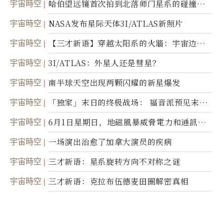
宇宙時空
哈伯望远镜首次拍到北落师门星系的碰撞与
爆炸
宇宙時空
NASA发布星际天体3I/ATLAS新照片
宇宙時空
【三才新语】穿越太阳系的火牆：宇宙边界
新启示
宇宙時空
3I/ATLAS：外星人还是彗星？
宇宙時空
南半球天空出现两颗闪耀的新星爆发
宇宙時空
「独家」末日的终极战场： 福音派预见末
世；希腊僧侣预言以色列的进攻
宇宙時空
6月1日星期日，地磁風暴威脅電力和通訊基
礎設施
宇宙時空
一场演出治愈了加拿大演员的疾病
宇宙時空
三才新语：星系旋转方向不对称之谜
宇宙時空
三才新语：克拉布伍德麦田圈解密真相