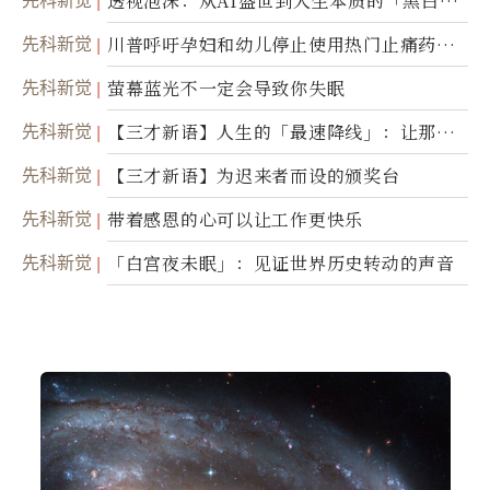
先科新觉
透视泡沫：从AI盛世到人生本质的「黑白一
瞬」
先科新觉
川普呼吁孕妇和幼儿停止使用热门止痛药泰
诺
先科新觉
萤幕蓝光不一定会导致你失眠
先科新觉
【三才新语】人生的「最速降线」：让那道
光，带你滑向自己
先科新觉
【三才新语】为迟来者而设的颁奖台
先科新觉
带着感恩的心可以让工作更快乐
先科新觉
「白宫夜未眠」：见证世界历史转动的声音