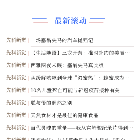
最新滚动
先科新觉
一场塞翁失马的汽车抛锚记
先科新觉
【生活随语】三龙开泰：准时赴约的美丽震
撼
先科新觉
西雅图夜未眠：塞翁失马真实版
先科新觉
从缓解咳嗽到全球“淘蜜热”：蜂蜜成为健
康产业前沿商品
先科新觉
10名儿童死亡可能与新冠疫苗接种有关
先科新觉
聪与悟的迥然之别
先科新觉
天然食材才是最佳的健康食品
先科新觉
当代灵魂的重量——我从宫崎骏纪录片得到的
省思