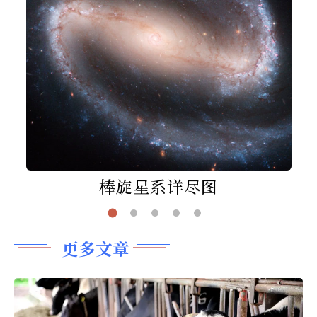
棒旋星系详尽图
更多文章