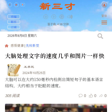
繁体
投稿
联系
笛子曲,
4:38
分钟
订阅
2026年8月8日
星期六
感悟健康
先科新觉
大脑处理文字的速度几乎和图片一样快
王季民
2024年10月25日
大脑可以在大约150毫秒内检测出简短句子的基本语言
结构，大约相当于眨眼的速度。
0
0
0
305
阅读