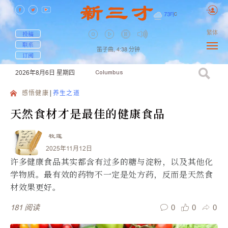
73
F
|
C
繁体
投稿
联系
笛子曲,
4:38
分钟
订阅
2026年8月6日
星期四
Columbus
感悟健康
养生之道
天然食材才是最佳的健康食品
牧莲
2025年11月12日
许多健康食品其实都含有过多的糖与淀粉，以及其他化
学物质。最有效的药物不一定是处方药，反而是天然食
材效果更好。
0
0
0
181
阅读