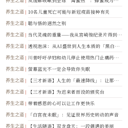
养生之道
从缓解咳嗽到全球“淘蜜热”：蜂蜜成为健
康产业前沿商品
养生之道
10名儿童死亡可能与新冠疫苗接种有关
养生之道
聪与悟的迥然之别
养生之道
当代灵魂的重量——我从宫崎骏纪录片得到的
省思
养生之道
透视泡沫：从AI盛世到人生本质的「黑白一
瞬」
养生之道
川普呼吁孕妇和幼儿停止使用热门止痛药泰
诺
养生之道
萤幕蓝光不一定会导致你失眠
养生之道
【三才新语】人生的「最速降线」：让那道
光，带你滑向自己
养生之道
【三才新语】为迟来者而设的颁奖台
养生之道
带着感恩的心可以让工作更快乐
养生之道
「白宫夜未眠」：见证世界历史转动的声音
养生之道
【生活随语】双龙盘天：一段偶遇的美丽