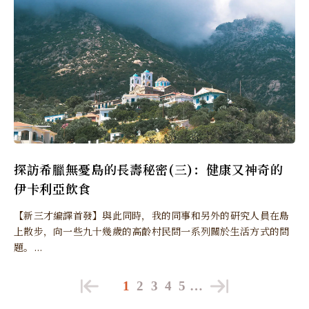
探訪希臘無憂島的長壽秘密(三)：健康又神奇的
伊卡利亞飲食
【新三才編譯首發】與此同時，我的同事和另外的研究人員在島
上散步，向一些九十幾歲的高齡村民問一系列關於生活方式的問
題。...
1
2
3
4
5
…