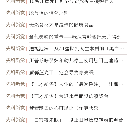
先科新觉
10名儿童死亡可能与新冠疫苗接种有关
先科新觉
聪与悟的迥然之别
先科新觉
天然食材才是最佳的健康食品
先科新觉
当代灵魂的重量——我从宫崎骏纪录片得到的
省思
先科新觉
透视泡沫：从AI盛世到人生本质的「黑白一
瞬」
先科新觉
川普呼吁孕妇和幼儿停止使用热门止痛药泰
诺
先科新觉
萤幕蓝光不一定会导致你失眠
先科新觉
【三才新语】人生的「最速降线」：让那道
光，带你滑向自己
先科新觉
【三才新语】为迟来者而设的颁奖台
先科新觉
带着感恩的心可以让工作更快乐
先科新觉
「白宫夜未眠」：见证世界历史转动的声音