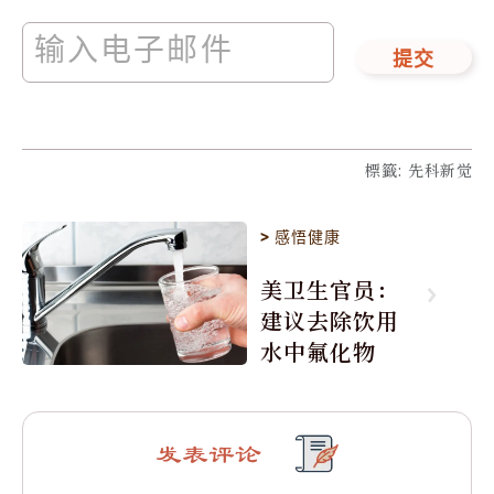
提交
標籤
:
先科新觉
>
感悟健康
美卫生官员：
建议去除饮用
水中氟化物
发表评论