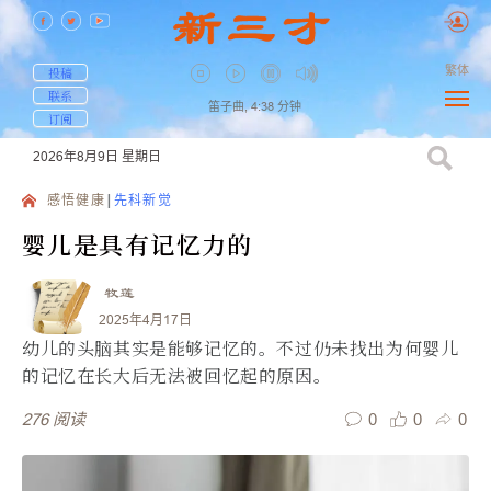
繁体
投稿
联系
笛子曲,
4:38
分钟
订阅
2026年8月9日
星期日
感悟健康
先科新觉
婴儿是具有记忆力的
牧莲
2025年4月17日
幼儿的头脑其实是能够记忆的。不过仍未找出为何婴儿
的记忆在长大后无法被回忆起的原因。
0
0
0
276
阅读