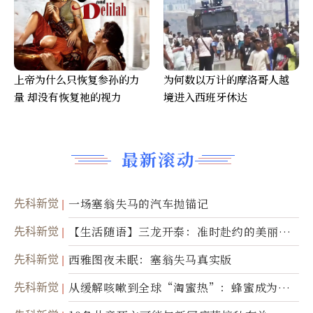
上帝为什么只恢复参孙的力
为何数以万计的摩洛哥人越
量 却没有恢复祂的视力
境进入西班牙休达
最新滚动
先科新觉
一场塞翁失马的汽车抛锚记
先科新觉
【生活随语】三龙开泰：准时赴约的美丽震
撼
先科新觉
西雅图夜未眠：塞翁失马真实版
先科新觉
从缓解咳嗽到全球“淘蜜热”：蜂蜜成为健
康产业前沿商品