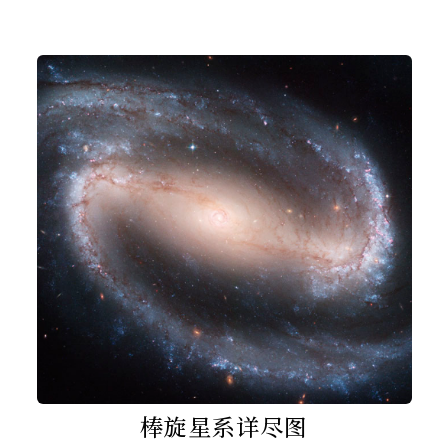
棒旋星系详尽图