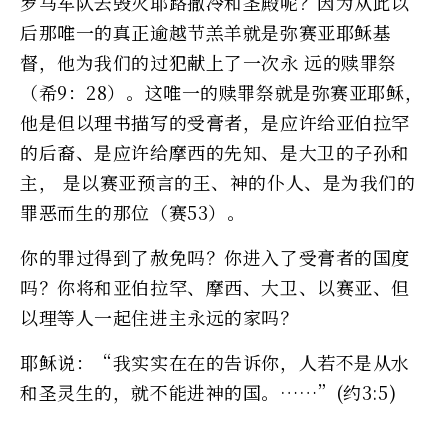
罗马军队去毁灭耶路撒冷和圣殿呢？因为从此以
后那唯一的真正逾越节羔羊就是弥赛亚耶稣基
督，他为我们的过犯献上了一次永 远的赎罪祭
（希9：28）。这唯一的赎罪祭就是弥赛亚耶稣，
他是但以理书描写的受膏者，是应许给亚伯拉罕
的后裔、是应许给摩西的先知、是大卫的子孙和
主， 是以赛亚预言的王、神的仆人、是为我们的
罪恶而生的那位（赛53）。
你的罪过得到了赦免吗？你进入了受膏者的国度
吗？你将和亚伯拉罕、摩西、大卫、以赛亚、但
以理等人一起住进主永远的家吗？
耶稣说：“我实实在在的告诉你，人若不是从水
和圣灵生的，就不能进神的国。……”(约3:5)