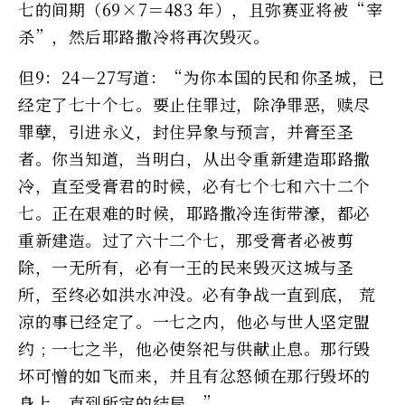
七的间期（69×7＝483 年），且弥赛亚将被“宰
杀”，然后耶路撒冷将再次毁灭。
但9：24－27写道：“为你本国的民和你圣城，已
经定了七十个七。要止住罪过，除净罪恶，赎尽
罪孽，引进永义，封住异象与预言，并膏至圣
者。你当知道，当明白，从出令重新建造耶路撒
冷，直至受膏君的时候，必有七个七和六十二个
七。正在艰难的时候，耶路撒冷连街带濠，都必
重新建造。过了六十二个七，那受膏者必被剪
除，一无所有，必有一王的民来毁灭这城与圣
所，至终必如洪水冲没。必有争战一直到底， 荒
凉的事已经定了。一七之内，他必与世人坚定盟
约﹔一七之半，他必使祭祀与供献止息。那行毁
坏可憎的如飞而来，并且有忿怒倾在那行毁坏的
身上，直到所定的结局。”