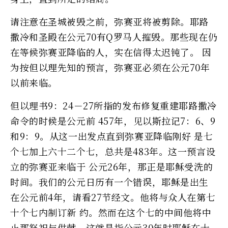
请注意在圣城被毁之前，弥赛亚将被剪除。耶路
撒冷和圣殿在公元70有Q罗马人摧毁。那些现在仍
在等候弥赛亚降临的人，实在信得太迟钝了。 因
为按但以理先知的预言，弥赛亚必须在公元70年
以前来临。
但以理书9：24－27所指的发布修复重建耶路撒冷
命令的时候是公元前 457年，见以斯拉记7：6、9
和9：9。从这一出发点直到弥赛亚降临刚好 是七
个七加上六十二个七，总共是483年。这一预言设
立的弥赛亚来临于 公元26年，那正是耶稣受洗的
时间。我们的公元日历有一个错误，耶稣是出生
在公元前4年，请看27节经文。他将与众人在第七
十个七内制订新 约。然而在这个七的中间他将中
止那祭祀与供献。这就是指公元30年时耶稣在十