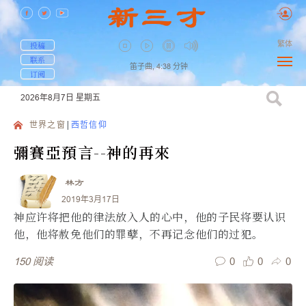
繁体
投稿
联系
笛子曲,
4:38
分钟
订阅
2026年8月7日
星期五
世界之窗
西哲信仰
彌賽亞預言--神的再來
林方
2019年3月17日
神应许将把他的律法放入人的心中，他的子民将要认识
他，他将赦免他们的罪孽，不再记念他们的过犯。
0
0
0
150
阅读