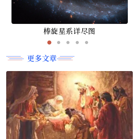
棒旋星系详尽图
更多文章