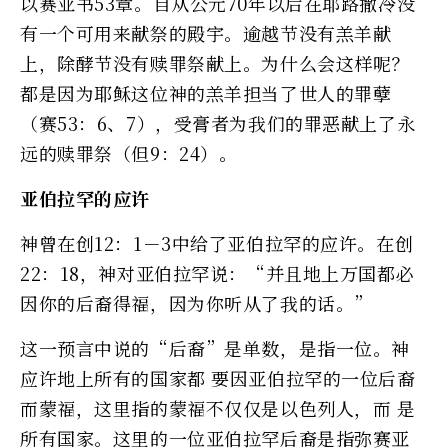
以赛亚书53章。自从公元70年以后在耶路撒冷没
有一个可用来献祭的殿宇。逾越节没有羔羊献
上，除酵节没有赎罪祭献上。为什么会这样呢？
都是因为耶稣这位神的羔羊担当了世人的罪孽
（赛53：6、7），受膏者为我们的罪恶献上了永
远的赎罪祭（但9：24）。
亚伯拉罕的应许
神曾在创12：1－3中给了亚伯拉罕的应许。在创
22：18，神对亚伯拉罕说：“并且地上万国都必
因你的后裔得福，因为你听从了我的话。”
这一预言中说的“后裔”是单数，是指一位。神
应许地上所有的国家都 要因亚伯拉罕的一位后裔
而蒙福，这里指的蒙福不仅仅是以色列人，而 是
所有国家。这里的一位亚伯拉罕后裔是指弥赛亚