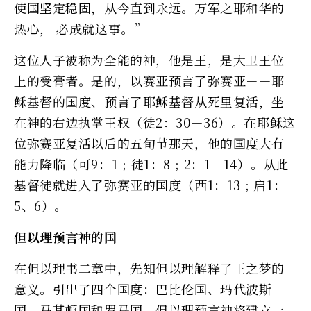
使国坚定稳固，从今直到永远。万军之耶和华的
热心， 必成就这事。”
这位人子被称为全能的神，他是王，是大卫王位
上的受膏者。是的，以赛亚预言了弥赛亚－－耶
稣基督的国度、预言了耶稣基督从死里复活，坐
在神的右边执掌王权（徒2：30－36）。在耶稣这
位弥赛亚复活以后的五旬节那天，他的国度大有
能力降临（可9：1﹔徒1：8﹔2：1－14）。从此
基督徒就进入了弥赛亚的国度（西1：13﹔启1：
5、6）。
但以理预言神的国
在但以理书二章中，先知但以理解释了王之梦的
意义。引出了四个国度：巴比伦国、玛代波斯
国、马其顿国和罗马国。但以理预言神将建立一