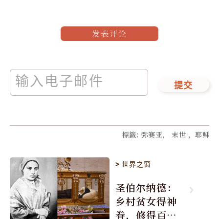
发表评论
提交
標籤
:
弥赛亚， 末世 ，耶稣
>
世界之窗
圣伯尔纳德：
乡村贫女得神
眷，修得百年