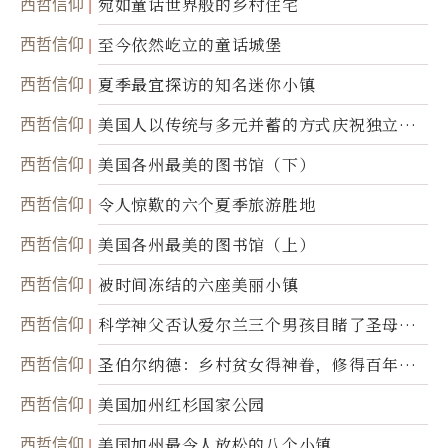
西哲信仰
宛如童话世界般的乡村住宅
西哲信仰
至今依然屹立的童话城堡
西哲信仰
夏季最宜探访的知名迷你小镇
西哲信仰
美国人以传统与多元并蓄的方式庆祝独立日2
50周年
西哲信仰
美国各州最美的图书馆（下）
西哲信仰
令人惊歎的六个夏季旅游胜地
西哲信仰
美国各州最美的图书馆（上）
西哲信仰
被时间冻结的六座美丽小镇
西哲信仰
科学神父否认爱尔兰三个男孩目睹了圣母显
灵
西哲信仰
圣伯尔纳德：乡村贫女得神眷，修得百年不
腐身
西哲信仰
美国加州红杉国家公园
西哲信仰
美国加州最令人放松的八个小镇