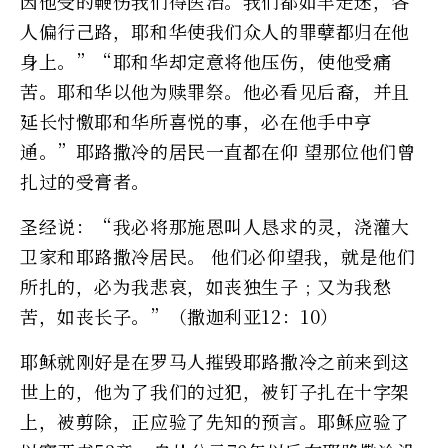
因他受的鞭伤我们得医治。我们都如羊走迷，各
人偏行己路，耶和华使我们众人的罪孽都归在他
身上。”“耶和华却定意将他压伤，使他受痛
苦。耶和华以他为赎罪祭。他必看见后裔，并且
延长忖憿耶和华所喜悦的事，必在他手中亨
通。”耶路撒冷的居民一直都在仰 望那位他们曾
扎过的受膏者。
圣经说：“我必将那施恩叫人恳求的灵，浇灌大
卫家和耶路撒冷居民。 他们必仰望我，就是他们
所扎的，必为我悲哀，如丧独生子﹔又为我愁
苦，如丧长子。”（撒迦利亚12：10）
耶稣就刚好是在罗马人摧毁耶路撒冷之前来到这
世上的，他为了我们的过犯，被钉子扎在十字架
上，被剪除，正应验了先知的预言。耶稣应验了