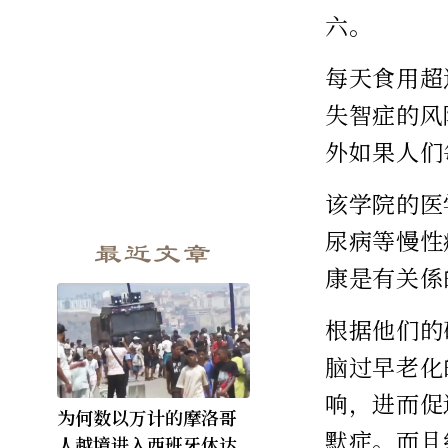
六。
每天食用超
失智症的风
外如果人们
该学院的医
尿病等慢性
最近文章
康是有关係
根据他们的
脑过早老化
响，进而促
为何数以万计的摩洛哥
默症。而且
人越境进入西班牙休达