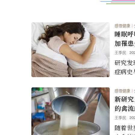
感悟健康
｜
睡眠呼
加罹患
王季民
20
研究发
症病史
增加有
感悟健康
｜
新研究
的禽流
王季民
20
随着世