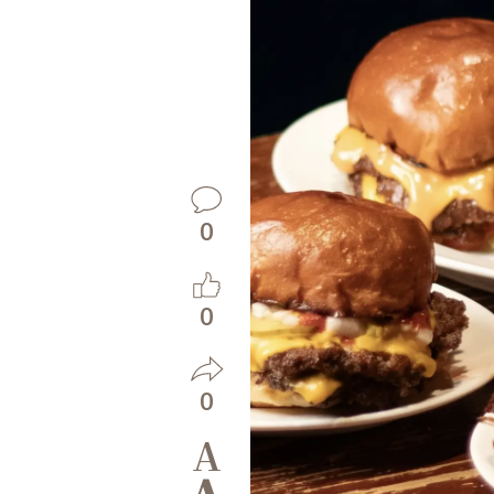
0
0
0
A