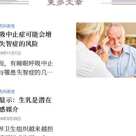
更多文章
先科新觉
吸中止症可能会增
失智症的风险
24年11月1日
现，有睡眠呼吸中止
与罹患失智症的几率
关。
先科新觉
显示：生乳是潜在
感媒介
24年5月25日
界卫生组织越来越担