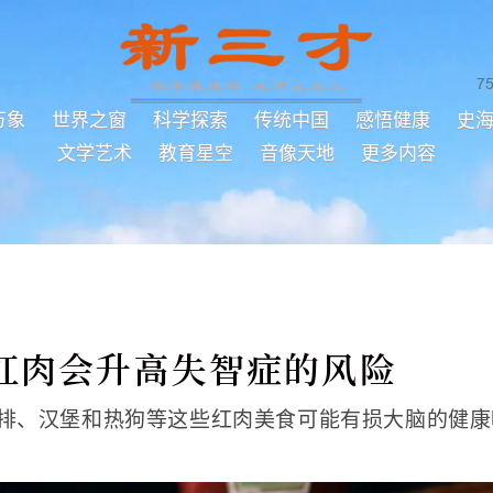
7
万象
世界之窗
科学探索
传统中国
感悟健康
史
文学艺术
教育星空
音像天地
更多内容
红肉会升高失智症的风险
排、汉堡和热狗等这些红肉美食可能有损大脑的健康