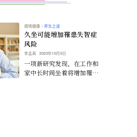
感悟健康
｜
养生之道
久坐可能增加罹患失智症
风险
李孟真
2023年10月5日
一项新研究发现，在工作和
家中长时间坐着将增加罹患
失智症风险。这项研究发表
在《美国医学会杂志》《J
AMA Network》网络上，
该研究对英国近50,000名6
0岁以上的年长者进行了追
踪调查，数据显示每天坐着
10小时或更长时间将提高痴