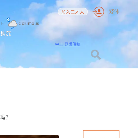
繁体
加入三才人
5
F
Columbus
海鈎沉
中土 見證傳統
吗？