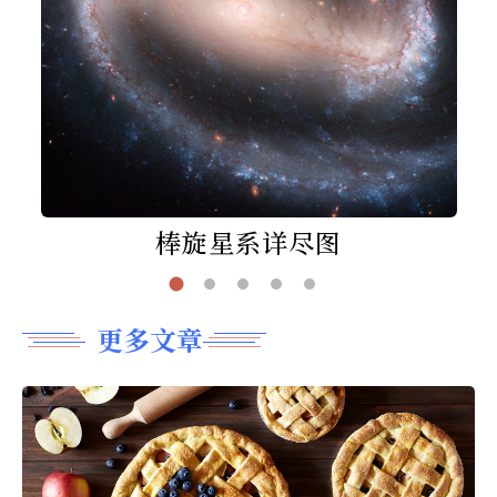
棒旋星系详尽图
更多文章