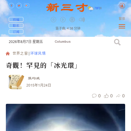
78
F
|
C
繁体
投稿
联系
笛子曲,
4:38
分钟
订阅
2026年8月7日
星期五
Columbus
世界之窗
环球风情
奇觀！罕見的「冰光環」
張均威
2015年1月24日
0
0
0