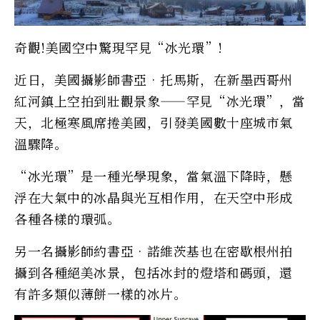
奇觀!美國空中驚現罕見“冰光環”!
近日，美國攝影師書亞•托馬斯，在新墨西哥州
紅河鎮上空拍到壯觀景象——罕見“冰光環”，當
天，北極寒風席捲美國，引發美國數十座城市氣
溫驟降。
“冰光環”是一種光學現象，當氣溫下降時，懸
浮在大氣中的冰晶與光互相作用，在天空中形成
各種各樣的環弧。
另一名攝影師約書亞•諾維茨基也在密歇根州拍
攝到各種絕美冰景，包括冰封的燈塔和碼頭，還
有許多類似薄餅一樣的冰片。