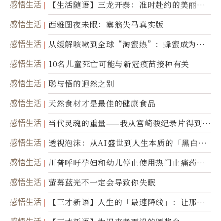
感悟生活
【生活随语】三龙开泰：准时赴约的美丽震
撼
感悟生活
西雅图夜未眠：塞翁失马真实版
感悟生活
从缓解咳嗽到全球“淘蜜热”：蜂蜜成为健
康产业前沿商品
感悟生活
10名儿童死亡可能与新冠疫苗接种有关
感悟生活
聪与悟的迥然之别
感悟生活
天然食材才是最佳的健康食品
感悟生活
当代灵魂的重量——我从宫崎骏纪录片得到的
省思
感悟生活
透视泡沫：从AI盛世到人生本质的「黑白一
瞬」
感悟生活
川普呼吁孕妇和幼儿停止使用热门止痛药泰
诺
感悟生活
萤幕蓝光不一定会导致你失眠
感悟生活
【三才新语】人生的「最速降线」：让那道
光，带你滑向自己