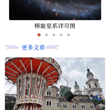
棒旋星系详尽图
更多文章