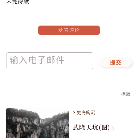
未完待續
发表评论
提交
標籤
:
>
史海鈎沉
武隆天坑(图)