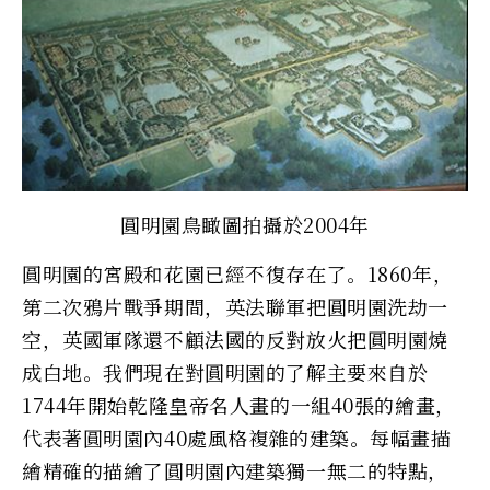
圓明園鳥瞰圖拍攝於2004年
圓明園的宮殿和花園已經不復存在了。1860年，
第二次鴉片戰爭期間，英法聯軍把圓明園洗劫一
空，英國軍隊還不顧法國的反對放火把圓明園燒
成白地。我們現在對圓明園的了解主要來自於
1744年開始乾隆皇帝名人畫的一組40張的繪畫，
代表著圓明園內40處風格複雜的建築。每幅畫描
繪精確的描繪了圓明園內建築獨一無二的特點，