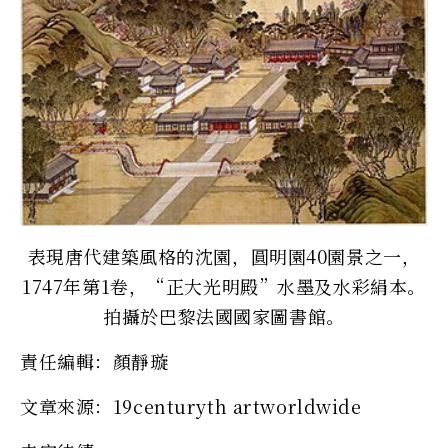
表現唐代建築風格的沈園，圓明園40園景之一，
1747年第1卷，“正大光明殿”水墨及水彩絹本。
拍攝於巴黎法國國家圖書館。
責任編輯：顏靜璇
文章來源：19centuryth artworldwide