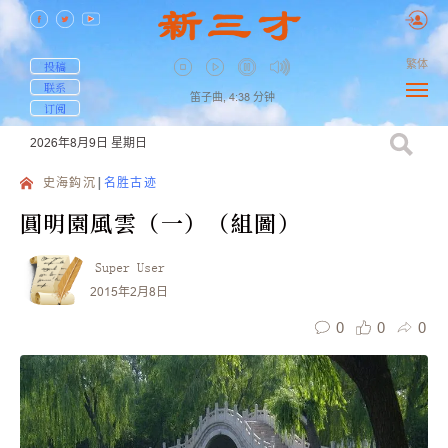
繁体
投稿
联系
笛子曲,
4:38
分钟
订阅
2026年8月9日
星期日
史海鈎沉
名胜古迹
圓明園風雲（一）（組圖）
Super User
2015年2月8日
0
0
0