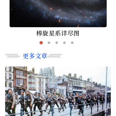
棒旋星系详尽图
更多文章