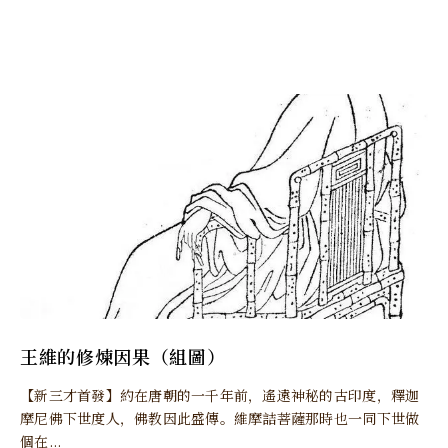
王維的修煉因果（組圖）
【新三才首發】約在唐朝的一千年前，遙遠神秘的古印度，釋迦
摩尼佛下世度人，佛教因此盛傳。維摩詰菩薩那時也一同下世做
個在...