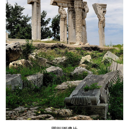
圓明園遺址