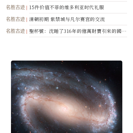
名胜古迹
15件价值不菲的维多利亚时代礼服
名胜古迹
清朝初期 紫禁城与凡尔赛宫的交流
名胜古迹
聖杯號：沈睡了316年的億萬財寶引來的國際
糾紛