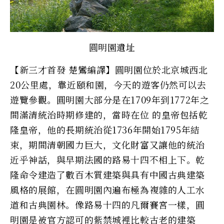
圓明園遺址
【新三才首發 楚鸞編譯】圓明園位於北京城西北
20公里處，靠近頤和園，今天的遊客仍然可以去
遊覽參觀。圓明園大部分是在1709年到1772年之
間滿清統治時期修建的，當時在位 的皇帝包括乾
隆皇帝，他的長期統治從1736年開始1795年結
束，期間清朝國力巨大，文化財富又讓他的統治
近乎神話，與早期法國的路易十四不相上下。乾
隆命令建造了數百木質建築與具有中國古典建築
風格的展館，在圓明園內遍布極為複雜的人工水
道和古典園林。像路易十四的凡爾賽宮一樣，圓
明園是被官方認可的紫禁城裡比較古老的建築