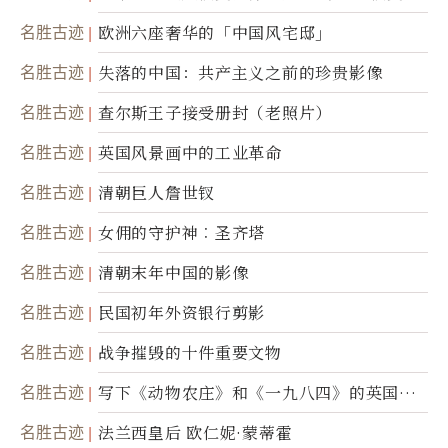
的视力
名胜古迹
欧洲六座奢华的「中国风宅邸」
名胜古迹
失落的中国：共产主义之前的珍贵影像
名胜古迹
查尔斯王子接受册封（老照片）
名胜古迹
英国风景画中的工业革命
名胜古迹
清朝巨人詹世钗
名胜古迹
女佣的守护神︰圣齐塔
名胜古迹
清朝末年中国的影像
名胜古迹
民国初年外资银行剪影
名胜古迹
战争摧毁的十件重要文物
名胜古迹
写下《动物农庄》和《一九八四》的英国作
家乔治．欧威尔
名胜古迹
法兰西皇后 欧仁妮·蒙蒂霍