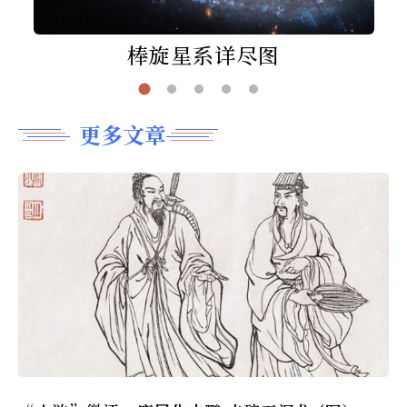
棒旋星系详尽图
更多文章