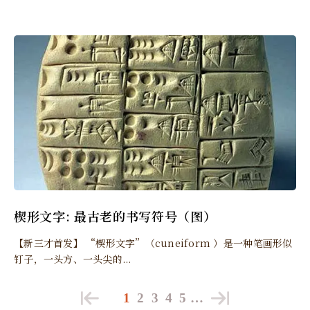
楔形文字: 最古老的书写符号（图）
【新三才首发】 “楔形文字”（cuneiform ）是一种笔画形似
钉子，一头方、一头尖的...
1
2
3
4
5
…