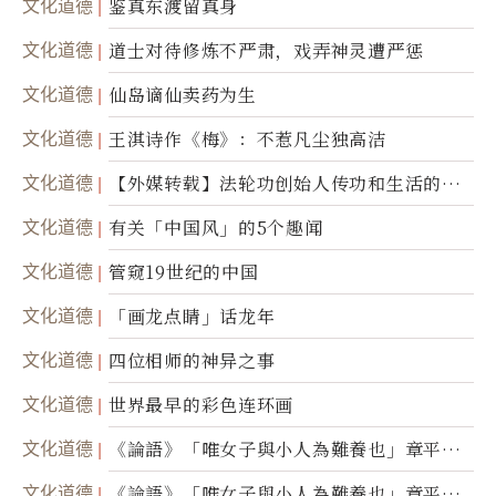
文化道德
鉴真东渡留真身
文化道德
道士对待修炼不严肃，戏弄神灵遭严惩
文化道德
仙岛谪仙卖药为生
文化道德
王淇诗作《梅》：不惹凡尘独高洁
文化道德
【外媒转载】法轮功创始人传功和生活的故
事
文化道德
有关「中国风」的5个趣闻
文化道德
管窥19世纪的中国
文化道德
「画龙点睛」话龙年
文化道德
四位相师的神异之事
文化道德
世界最早的彩色连环画
文化道德
《論語》「唯女子與小人為難養也」章平議
（三）
文化道德
《論語》「唯女子與小人為難養也」章平議