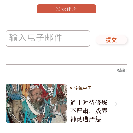
发表评论
提交
標籤
:
>
传统中国
道士对待修炼
不严肃，戏弄
神灵遭严惩