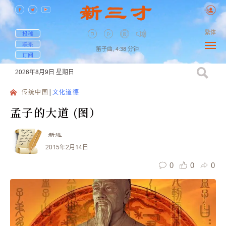
繁体
投稿
联系
笛子曲,
4:38
分钟
订阅
2026年8月9日
星期日
传统中国
文化道德
孟子的大道 (图）
新远
2015年2月14日
0
0
0