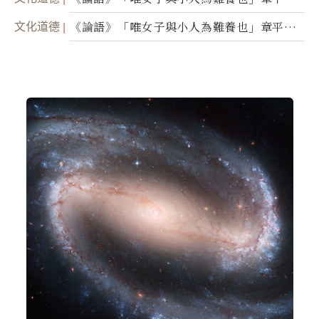
（二）
文化道德
《論語》「唯女子與小人為難養也」章平議
（一）