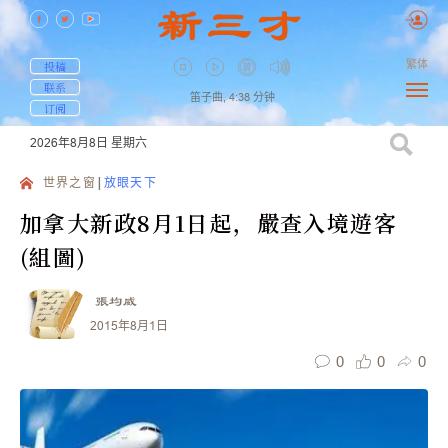
繁体
投稿
联系
笛子曲,
4:38
分钟
订阅
2026年8月8日
星期六
世界之窗
放眼天下
加拿大新政8月1日起，嚴查入境遊客
(組圖)
張均威
2015年8月1日
0
0
0