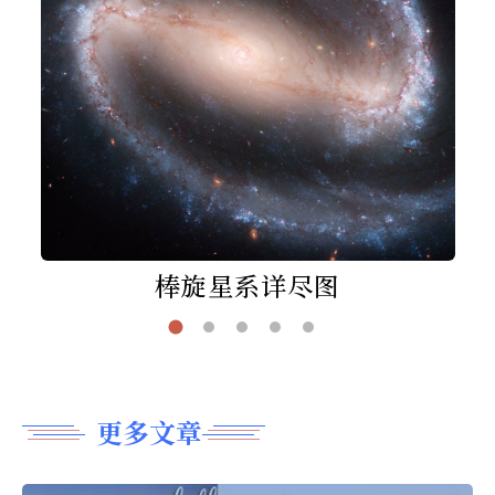
棒旋星系详尽图
更多文章