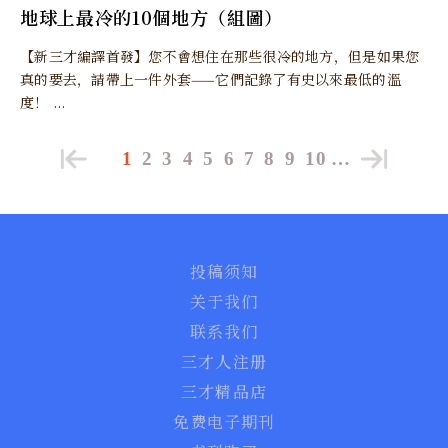
地球上最冷的10個地方（組圖）
【新三才編譯首發】您不會想住在那些很冷的地方，但是如果您
真的要去，請帶上一件外套——它們記錄了有史以來最低的溫
度！ ...
1
2
3
4
5
6
7
8
9
10
…
投稿须知
关于我们
联系我们
三才人注册
三才精品店
免费电子期刊