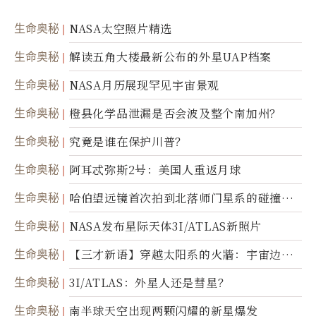
生命奥秘
NASA太空照片精选
生命奥秘
解读五角大楼最新公布的外星UAP档案
生命奥秘
NASA月历展现罕见宇宙景观
生命奥秘
橙县化学品泄漏是否会波及整个南加州？
生命奥秘
究竟是谁在保护川普？
生命奥秘
阿耳忒弥斯2号：美国人重返月球
生命奥秘
哈伯望远镜首次拍到北落师门星系的碰撞与
爆炸
生命奥秘
NASA发布星际天体3I/ATLAS新照片
生命奥秘
【三才新语】穿越太阳系的火牆：宇宙边界
新启示
生命奥秘
3I/ATLAS：外星人还是彗星？
生命奥秘
南半球天空出现两颗闪耀的新星爆发