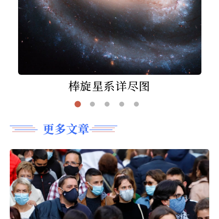
棒旋星系详尽图
更多文章