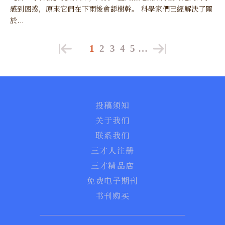
感到困惑，原來它們在下雨後會舔樹幹。 科學家們已經解決了關
於...
1
2
3
4
5
…
投稿须知
关于我们
联系我们
三才人注册
三才精品店
免费电子期刊
书刊购买