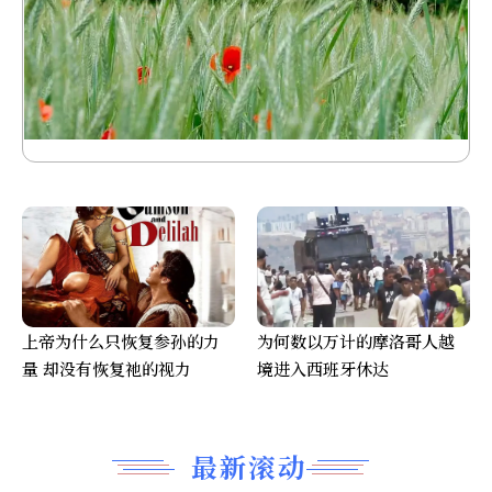
上帝为什么只恢复参孙的力
为何数以万计的摩洛哥人越
量 却没有恢复祂的视力
境进入西班牙休达
最新滚动