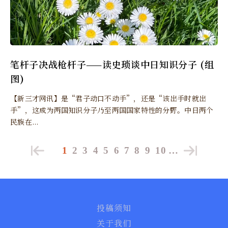
笔杆子决战枪杆子——读史琐谈中日知识分子 (组
图)
【新三才网讯】是“君子动口不动手”，还是“该出手时就出
手”，这成为两国知识分子乃至两国国家特性的分野。中日两个
民族在...
1
2
3
4
5
6
7
8
9
10
…
投稿须知
关于我们