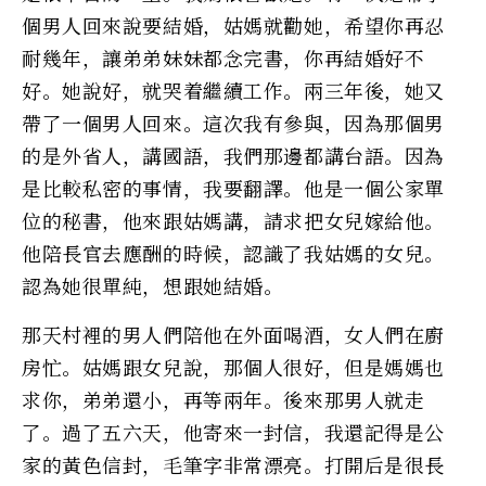
個男人回來說要結婚，姑媽就勸她，希望你再忍
耐幾年，讓弟弟妹妹都念完書，你再結婚好不
好。她說好，就哭着繼續工作。兩三年後，她又
帶了一個男人回來。這次我有參與，因為那個男
的是外省人，講國語，我們那邊都講台語。因為
是比較私密的事情，我要翻譯。他是一個公家單
位的秘書，他來跟姑媽講，請求把女兒嫁給他。
他陪長官去應酬的時候，認識了我姑媽的女兒。
認為她很單純，想跟她結婚。
那天村裡的男人們陪他在外面喝酒，女人們在廚
房忙。姑媽跟女兒說，那個人很好，但是媽媽也
求你，弟弟還小，再等兩年。後來那男人就走
了。過了五六天，他寄來一封信，我還記得是公
家的黃色信封，毛筆字非常漂亮。打開后是很長