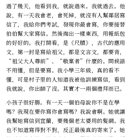
過了幾天，他看到我，就說過來。我就過去。他
說，有一天我會老，會死掉，就沒有人幫鄰居寫
信了，我給你們考試，發現你最會寫，你要接替
伯伯幫大家寫信。然後掏出一樣東西，用報紙包
的好好的。我打開看，是《尺牘》，古代的應用
文，第一封是寫給祖父，都是文言文，都要背，
“祖父大人尊前”、“敬稟者”什麼的。問候語
不用懂，但是要寫。我小學三年級，真的看不
懂，可是村子里的人知道我被他訓練寫信，看到
我就說，你出師了沒。其實才一兩個禮拜而已。
小孩子很好勝。有一天一個伯母說你不是在學
嗎？我現在要你寫你會寫嗎？我說會啊。她就讓
我幫她寫信到宜蘭，要幾個老太婆用的髮網。我
也不知道寫得對不對，反正最後真的寄來了。她