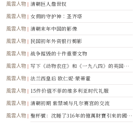
風雲人物
清朝巨人詹世钗
風雲人物
女佣的守护神︰圣齐塔
風雲人物
清朝末年中国的影像
風雲人物
民国初年外资银行剪影
風雲人物
战争摧毁的十件重要文物
風雲人物
写下《动物农庄》和《一九八四》的英国作
家乔治．欧威尔
風雲人物
法兰西皇后 欧仁妮·蒙蒂霍
風雲人物
15件价值不菲的维多利亚时代礼服
風雲人物
清朝初期 紫禁城与凡尔赛宫的交流
風雲人物
聖杯號：沈睡了316年的億萬財寶引來的國際
糾紛