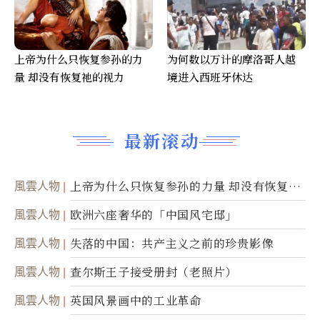
上帝为什么只恢复参孙的力
为何数以万计的摩洛哥人越
量 却没有恢复祂的视力
境进入西班牙休达
最新滚动
風雲人物
上帝为什么只恢复参孙的力量 却没有恢复祂
的视力
風雲人物
欧洲六座奢华的「中国风宅邸」
風雲人物
失落的中国：共产主义之前的珍贵影像
風雲人物
查尔斯王子接受册封（老照片）
風雲人物
英国风景画中的工业革命