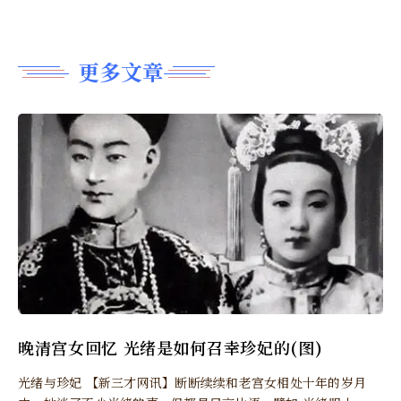
更多文章
晚清宫女回忆 光绪是如何召幸珍妃的(图)
光绪与珍妃 【新三才网讯】断断续续和老宫女相处十年的岁月