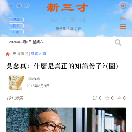
繁体
投稿
联系
笛子曲,
4:38
分钟
订阅
2026年8月8日
星期六
史海鈎沉
風雲人物
吳念真：什麼是真正的知識份子?(圖)
張均威
2015年8月9日
0
0
0
191
阅读