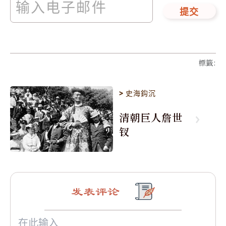
提交
標籤
:
>
史海鈎沉
清朝巨人詹世
钗
发表评论