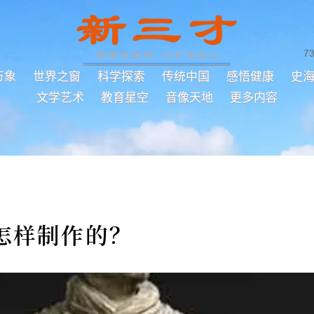
7
万象
世界之窗
科学探索
传统中国
感悟健康
史
文学艺术
教育星空
音像天地
更多内容
怎样制作的？