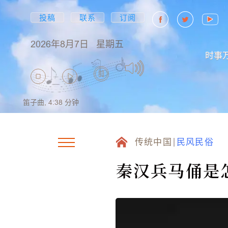
投稿
联系
订阅
2026年8月7日
星期五
时事
笛子曲,
4:38
分钟
传统中国
民风民俗
秦汉兵马俑是