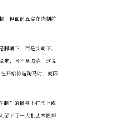
制，但面部五官在烧制前
是脚朝下，而是头朝下、
稳定，且不易塌落。这说
们在开始仿造陶马时，就因
在制作的桶身上打印上或
人留下了一大批艺术匠师