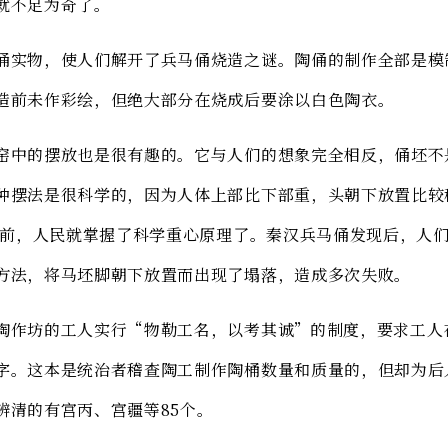
就不足为奇了。
俑实物，使人们解开了兵马俑烧造之谜。陶俑的制作全部是模
造前未作彩绘，但绝大部分在烧成后要涂以白色陶衣。
窑中的摆放也是很有趣的。它与人们的想象完全相反，俑坯不
种摆法是很科学的，因为人体上部比下部重，头朝下放置比较
多年前，人民就掌握了科学重心原理了。秦汉兵马俑发现后，人
方法，将马坯脚朝下放置而出现了塌落，造成多次失败。
陶作坊的工人实行“物勒工名，以考其诚”的制度，要求工人
字。这本是统治者稽查陶工制作陶桶数量和质量的，但却为后
辨清的有宫丙、宫疆等85个。