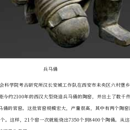
马俑
国社会科学院考古研究所汉长安城工作队在西安市未央区六村堡
座距今约2100年的西汉大型烧造兵马俑的陶窑，并出土了数千
马俑的官窑。这批官窑规模宏大，产量很高，其中有两个陶窑
00个。这样，21个窑一次就能烧出7350个到8400个陶俑。