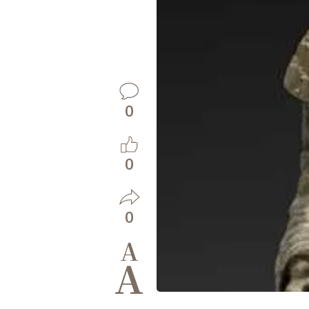
0
0
0
A
A