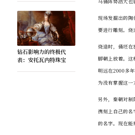
马俑阵势浩大也
现场发掘出的陶
要进行雕刻。烧
烧造时，俑坯在
钻石影响力的终极代
脚朝上放着。这
表：安托瓦内特珠宝
明远在2000
为没有掌握这一
另外，秦朝对制
携刻上自己的名
的名字。现在能