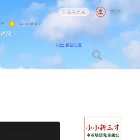
繁体
加入三才人
3
F
Columbus
海鈎沉
中土 見證傳統