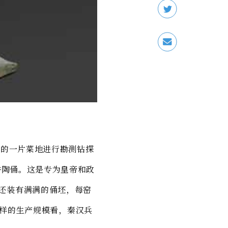
乡的一片菜地进行勘测钻探
件陶俑。这是专为皇帝和政
还装有满满的俑坯，每窑
从这样的生产规模看，秦汉兵