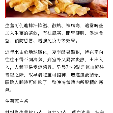
生薑可促進排汗降溫、散熱、袪風寒，適當喝些
加入生薑的茶飲，有祛風寒、開胃健脾、促進食
慾、預防感冒、增強免疫力等效果。
近年來由於地球暖化，夏季酷暑難耐，待在室內
往往不得不開冷氣，到室外又異常炎熱，出出入
入，人體容易受涼感冒。早晨7～9點是氣血流往
胃經之際，故早晨吃薑可提神、增進血液循環，
驅除入睡時可能吹了一整晚冷氣體內所聚積的寒
氣。
生薑蔥白茶
材料為生薑片15克、紅糖20克、蔥白適量。把姜