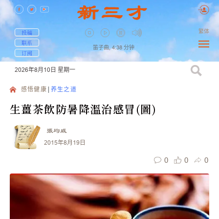
繁体
投稿
联系
笛子曲,
4:38
分钟
订阅
2026年8月10日
星期一
感悟健康
养生之道
生薑茶飲防暑降溫治感冒(圖)
張均威
2015年8月19日
0
0
0