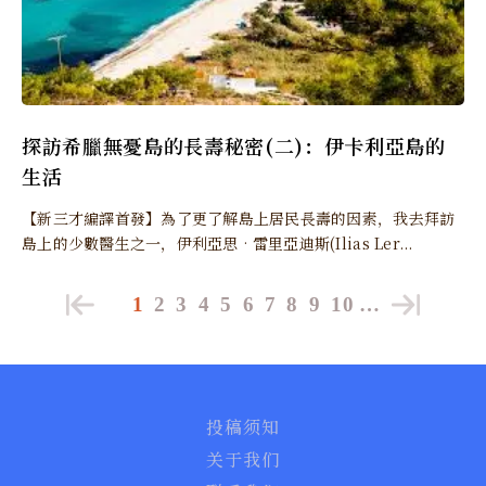
探訪希臘無憂島的長壽秘密(二)：伊卡利亞島的
生活
【新三才編譯首發】為了更了解島上居民長壽的因素，我去拜訪
島上的少數醫生之一，伊利亞思‧雷里亞迪斯(Ilias Ler...
1
2
3
4
5
6
7
8
9
10
…
投稿须知
关于我们