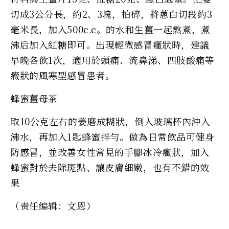
切成3公分長，約2、3塊，拍碎，將蔥白切段約3
毫米長，加入500c.c。的水和生薑一起熬煮，煮
沸后加入紅糖即可。出現輕微感冒癥狀時，建議
早晚各飲1次，適用於頭痛、流鼻涕、四肢酸痛等
癥狀的風寒型感冒患者。
蜂蜜薑母茶
取10公克左右的姜磨成糊狀，倒入玻璃杯內沖入
沸水，再加入1匙蜂蜜拌勻。做為日常飲品可健身
防感冒，並改善女性常見的手腳冰冷癥狀，加入
蜂蜜對於去除斑點、讓皮膚細嫩，也有不錯的效
果
（责任编辑：文恩）