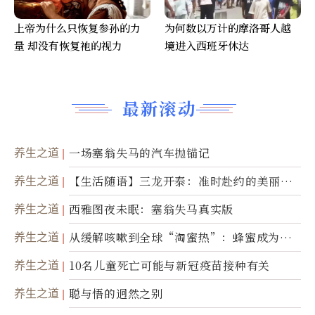
上帝为什么只恢复参孙的力
为何数以万计的摩洛哥人越
量 却没有恢复祂的视力
境进入西班牙休达
最新滚动
养生之道
一场塞翁失马的汽车抛锚记
养生之道
【生活随语】三龙开泰：准时赴约的美丽震
撼
养生之道
西雅图夜未眠：塞翁失马真实版
养生之道
从缓解咳嗽到全球“淘蜜热”：蜂蜜成为健
康产业前沿商品
养生之道
10名儿童死亡可能与新冠疫苗接种有关
养生之道
聪与悟的迥然之别