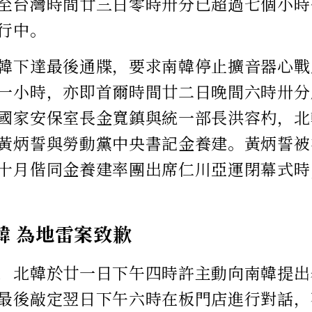
至台灣時間廿三日零時卅分已超過七個小時
行中。
韓下達最後通牒，要求南韓停止擴音器心戰
一小時，亦即首爾時間廿二日晚間六時卅分
國家安保室長金寬鎮與統一部長洪容杓，北
黃炳誓與勞動黨中央書記金養建。黃炳誓被
十月偕同金養建率團出席仁川亞運閉幕式時
韓 為地雷案致歉
，北韓於廿一日下午四時許主動向南韓提出
最後敲定翌日下午六時在板門店進行對話，