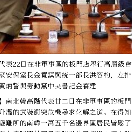
代表22日在非軍事區的板門店舉行高層級
家安保室長金寬鎮與統一部長洪容杓，左排
黃炳誓與勞動黨中央書記金養建
】南北韓高階代表廿二日在非軍事區的板門
升溫的武裝衝突危機尋求化解之道。在得知
避難所的南韓一萬五千名邊界區居民皆鬆了