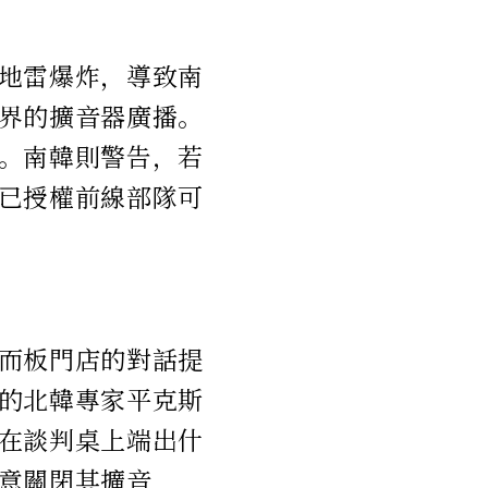
地雷爆炸，導致南
界的擴音器廣播。
。南韓則警告，若
已授權前線部隊可
而板門店的對話提
的北韓專家平克斯
在談判桌上端出什
意關閉其擴音