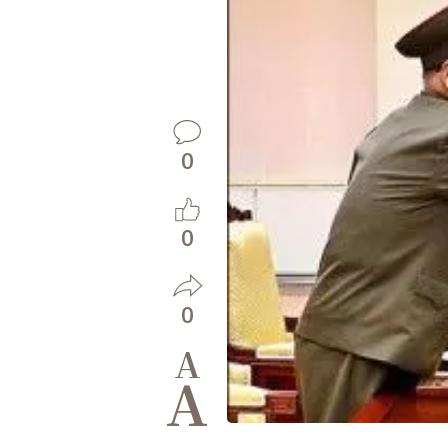
0
0
0
A
A