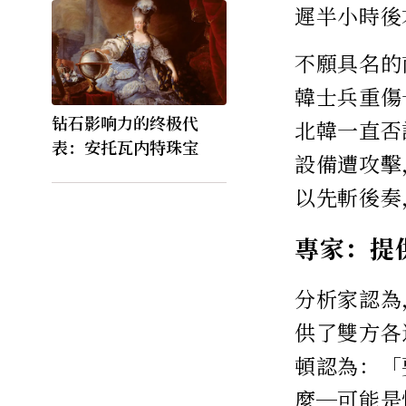
遲半小時後
不願具名的
韓士兵重傷
钻石影响力的终极代
北韓一直否
表：安托瓦内特珠宝
設備遭攻擊
以先斬後奏
專家：提
分析家認為
供了雙方各
頓認為：「
麼─可能是