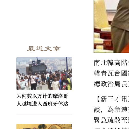
最近文章
南北韓高階
韓青瓦台國
總政治局長
为何数以万计的摩洛哥
【新三才讯
人越境进入西班牙休达
談，為急速
緊急疏散至