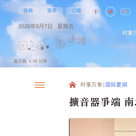
投稿
联系
订阅
2026年8月7日
星期五
时事
笛子曲,
4:38
分钟
时事万象
国际要闻
擴音器爭端 