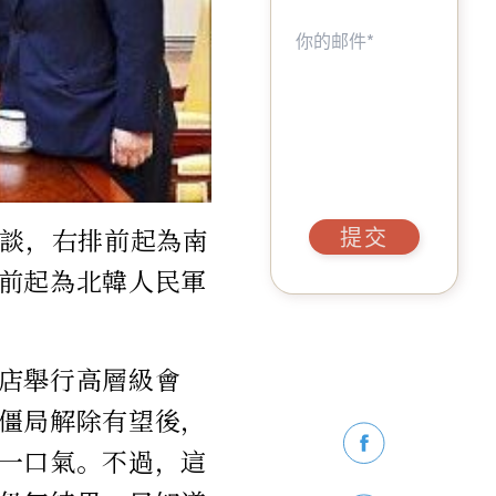
會談，右排前起為南
提交
前起為北韓人民軍
店舉行高層級會
僵局解除有望後，
一口氣。不過，這