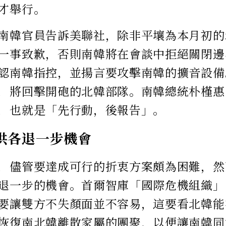
才舉行。
南韓官員告訴美聯社，除非平壤為本月初的
一事致歉，否則南韓將在會談中拒絕關閉邊
認南韓指控，並揚言要攻擊南韓的擴音設備
，將回擊開砲的北韓部隊。南韓總統朴槿惠
，也就是「先行動，後報告」。
供各退一步機會
，儘管要達成可行的折衷方案頗為困難，然
退一步的機會。首爾智庫「國際危機組織」
要讓雙方不失顏面並不容易，這要看北韓能
恢復南北韓離散家屬的團聚，以便讓南韓同