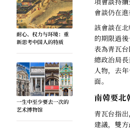
項會談持續
會談仍在進
該會談在北
耐心、权力与环境：重
的期限過後
新思考中国人的特质
表為青瓦台
總政治局長
人物，去年
面。
南韓要北
一生中至少要去一次的
艺术博物馆
青瓦台指出
建議，雙方