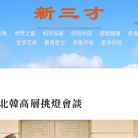
7
万象
世界之窗
科学探索
传统中国
感悟健康
史
文学艺术
教育星空
音像天地
更多内容
南北韓高層挑燈會談