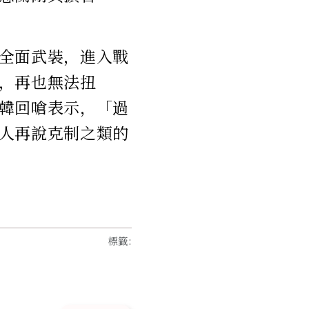
全面武裝，進入戰
，再也無法扭
韓回嗆表示，「過
人再說克制之類的
標籤
: