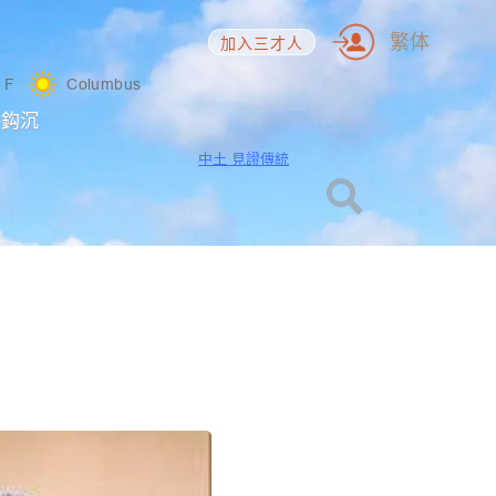
繁体
加入三才人
3
F
Columbus
海鈎沉
中土 見證傳統