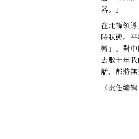
器。」
在北韓領導
時狀態。平
轉」。對中
去數十年我
話，都將無
（责任编辑