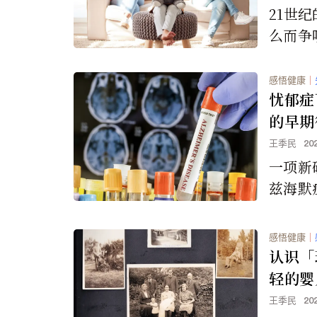
21世
么而争
提供了
问题都
感悟健康
｜
忧郁症
的早期
王季民
20
一项新
兹海默
为阿兹
了大脑
感悟健康
｜
病程的
认识「
状。
轻的婴
王季民
20