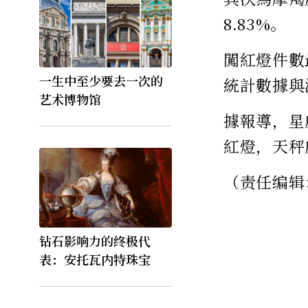
8.83%。
闖紅燈件數
一生中至少要去一次的
統計數據與
艺术博物馆
據報導，星
紅燈，天秤
（责任编辑
钻石影响力的终极代
表：安托瓦内特珠宝