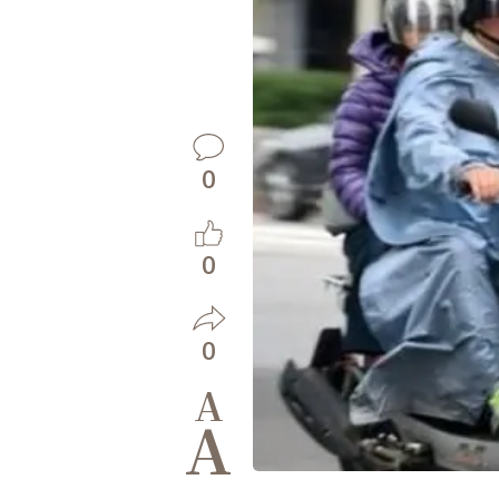
0
0
0
A
A