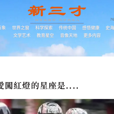
7
万象
世界之窗
科学探索
传统中国
感悟健康
史
文学艺术
教育星空
音像天地
更多内容
闖紅燈的星座是....