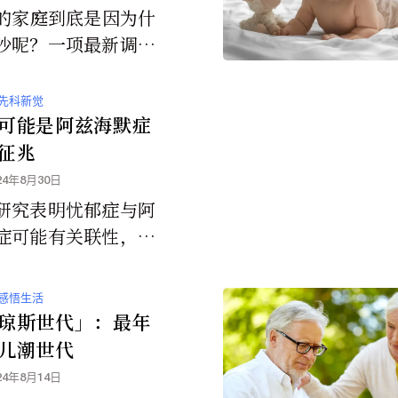
纪的家庭到底是因为什
吵呢？一项最新调查
一些线索，而且这些
非常熟悉。
先科新觉
可能是阿兹海默症
征兆
24年8月30日
研究表明忧郁症与阿
症可能有关联性，因
海默症的病理学影响
的某一部分，从而在
感悟生活
早期导致了忧郁症
琼斯世代」：最年
儿潮世代
24年8月14日