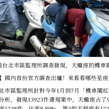
局台北市區監理所調查發現，天蠍座的機車
】國內首份官方調查出爐！來看看哪些星座
北市區監理所針對今年1月到7月「機車闖
分析，發現13923件違規案中，天蠍座占了9
1238件，比率8.89%，第3的天秤座有12