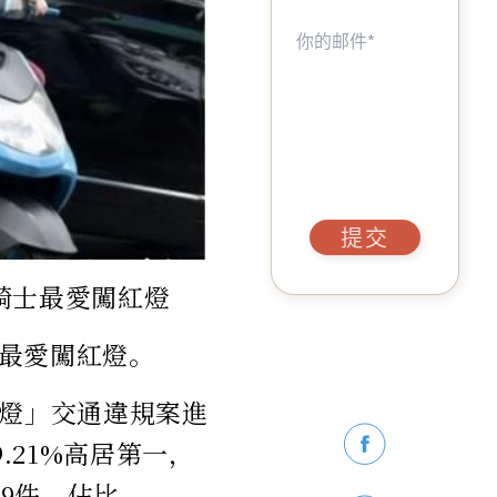
提交
騎士最愛闖紅燈
最愛闖紅燈。
紅燈」交通違規案進
.21%高居第一，
29件，佔比