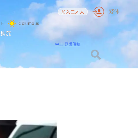
繁体
加入三才人
6
F
Columbus
海鈎沉
中土 見證傳統