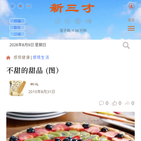
繁体
投稿
联系
笛子曲,
4:38
分钟
订阅
2026年8月9日
星期日
感悟健康
感悟生活
不甜的甜品 (图）
新远
2015年8月31日
0
0
0