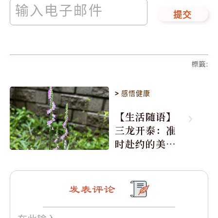
提交
標籤
:
>
感悟健康
【生活随语】
三龙开泰：准
时赴约的美丽
震撼
发表评论