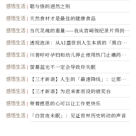
感悟生活
聪与悟的迥然之别
感悟生活
天然食材才是最佳的健康食品
感悟生活
当代灵魂的重量——我从宫崎骏纪录片得到的
省思
感悟生活
透视泡沫：从AI盛世到人生本质的「黑白一
瞬」
感悟生活
川普呼吁孕妇和幼儿停止使用热门止痛药泰
诺
感悟生活
萤幕蓝光不一定会导致你失眠
感悟生活
【三才新语】人生的「最速降线」：让那道
光，带你滑向自己
感悟生活
【三才新语】为迟来者而设的颁奖台
感悟生活
带着感恩的心可以让工作更快乐
感悟生活
「白宫夜未眠」：见证世界历史转动的声音