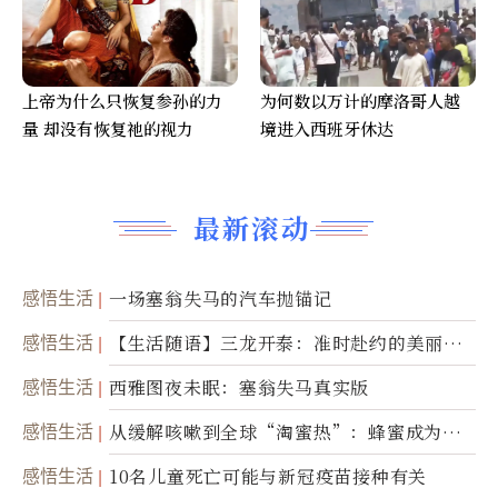
上帝为什么只恢复参孙的力
为何数以万计的摩洛哥人越
量 却没有恢复祂的视力
境进入西班牙休达
最新滚动
感悟生活
一场塞翁失马的汽车抛锚记
感悟生活
【生活随语】三龙开泰：准时赴约的美丽震
撼
感悟生活
西雅图夜未眠：塞翁失马真实版
感悟生活
从缓解咳嗽到全球“淘蜜热”：蜂蜜成为健
康产业前沿商品
感悟生活
10名儿童死亡可能与新冠疫苗接种有关