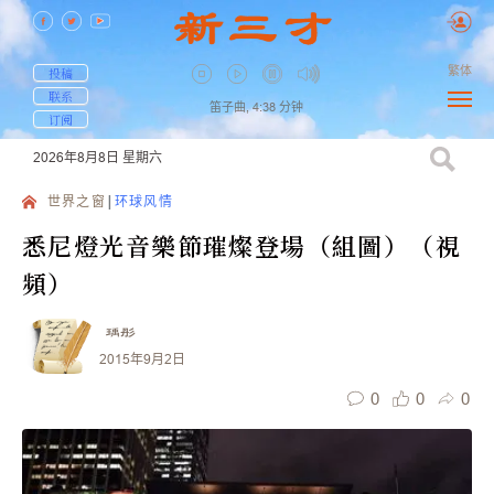
繁体
投稿
联系
笛子曲,
4:38
分钟
订阅
2026年8月8日
星期六
世界之窗
环球风情
悉尼燈光音樂節璀燦登場（組圖）（視
頻）
瑀彤
2015年9月2日
0
0
0