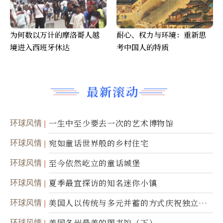
为何数以万计的摩洛哥人越
耐心、权力与环境：重新思
境进入西班牙休达
考中国人的特质
最新滚动
环球风情
一生中至少要去一次的艺术博物馆
环球风情
宛如童话世界般的乡村住宅
环球风情
至今依然屹立的童话城堡
环球风情
夏季最宜探访的知名迷你小镇
环球风情
美国人以传统与多元并蓄的方式庆祝独立日2
50周年
环球风情
美国各州最美的图书馆（下）