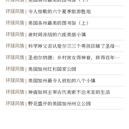
环球风情
令人惊歎的六个夏季旅游胜地
环球风情
美国各州最美的图书馆（上）
环球风情
被时间冻结的六座美丽小镇
环球风情
科学神父否认爱尔兰三个男孩目睹了圣母显
灵
环球风情
圣伯尔纳德：乡村贫女得神眷，修得百年不
腐身
环球风情
美国加州红杉国家公园
环球风情
美国加州最令人放松的八个小镇
环球风情
神庙如何主宰古代美索不达米亚的生活
环球风情
野花盛开的美国加州州立公园