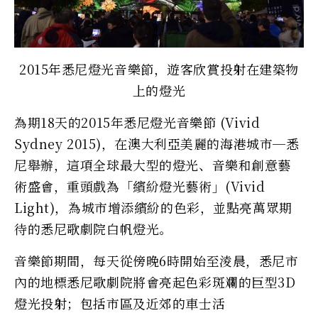
2015年悉尼燈光音樂節，遊客欣賞投射在建築物
上的燈光
為期18天的2015年悉尼燈光音樂節 (Vivid
Sydney 2015)，在澳大利亞美麗的海港城市─悉
尼舉辦，這項全球最大型的燈光、音樂和創意藝
術盛會，重頭戲為「繽紛燈光藝術」(Vivid
Light)，為城市增添繽紛的色彩，並點亮萬眾期
待的悉尼歌劇院白帆燈光。
音樂節期間，每天從傍晚6時開始至淩晨，悉尼市
內的地標悉尼歌劇院將會亮起色彩斑斕的巨型3D
燈光投射；包括市區及近郊的車士活