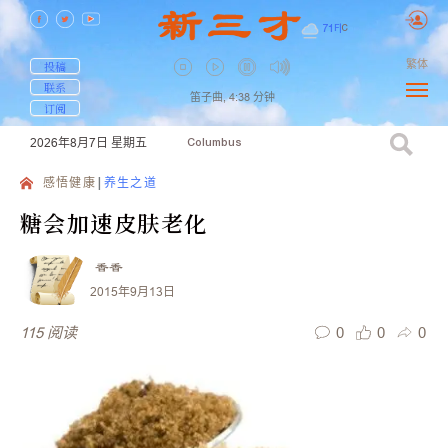
71
F
|
C
繁体
投稿
联系
笛子曲,
4:38
分钟
订阅
2026年8月7日
星期五
Columbus
感悟健康
养生之道
糖会加速皮肤老化
香香
2015年9月13日
0
0
0
115
阅读