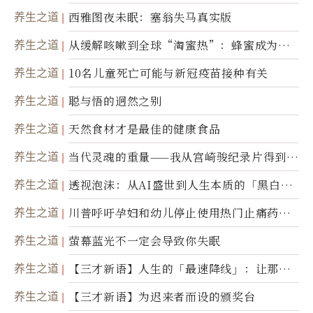
撼
养生之道
西雅图夜未眠：塞翁失马真实版
养生之道
从缓解咳嗽到全球“淘蜜热”：蜂蜜成为健
康产业前沿商品
养生之道
10名儿童死亡可能与新冠疫苗接种有关
养生之道
聪与悟的迥然之别
养生之道
天然食材才是最佳的健康食品
养生之道
当代灵魂的重量——我从宫崎骏纪录片得到的
省思
养生之道
透视泡沫：从AI盛世到人生本质的「黑白一
瞬」
养生之道
川普呼吁孕妇和幼儿停止使用热门止痛药泰
诺
养生之道
萤幕蓝光不一定会导致你失眠
养生之道
【三才新语】人生的「最速降线」：让那道
光，带你滑向自己
养生之道
【三才新语】为迟来者而设的颁奖台