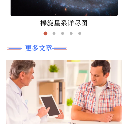
棒旋星系详尽图
更多文章