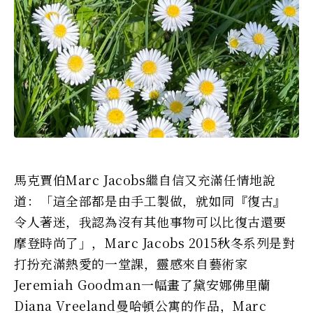
馬克賈伯Marc Jacobs繼自信又充滿任情地說
道：「這全部都是由手工製做，就如同『復古』
令人著迷，我認為沒有其他事物可以比復古還要
摩登時尚了」，Marc Jacobs 2015秋冬系列是對
打扮充滿熱愛的一堂課，靈感來自藝術家
Jeremiah Goodman一幅畫了黛安娜佛里蘭
Diana Vreeland曼哈頓公寓的作品，Marc