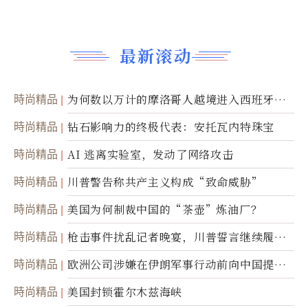
最新滚动
時尚精品
为何数以万计的摩洛哥人越境进入西班牙休
达
時尚精品
钻石影响力的终极代表：安托瓦内特珠宝
時尚精品
AI 逃离实验室，发动了网络攻击
時尚精品
川普警告称共产主义构成“致命威胁”
時尚精品
美国为何制裁中国的“茶壶”炼油厂？
時尚精品
枪击事件扰乱记者晚宴，川普誓言继续履行
职责
時尚精品
欧洲公司涉嫌在伊朗军事行动前向中国提供
美军基地的卫星图像
時尚精品
美国封锁霍尔木兹海峡