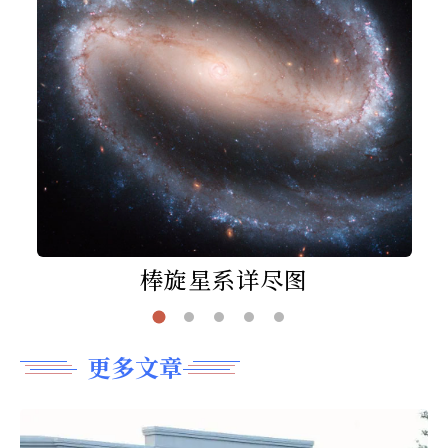
棒旋星系详尽图
更多文章