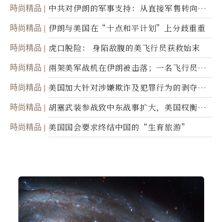
時尚精品
中共对伊朗的军事支持：从直接军售转向间
接技术转让
時尚精品
伊朗与美国在“十点和平计划”上分歧重重
時尚精品
虎口脱险： 身陷敌腹的美飞行员获救始末
時尚精品
兩架美军战机在伊朗被击落；一名飞行员失
踪
時尚精品
美国加大针对涉嫌欺诈及犯罪行为的剥夺公
民权力度
時尚精品
胡塞武装参战致中东战事扩大，美国权衡地
面入侵的可能性
時尚精品
美国国会要求终结中国的“生育旅游”