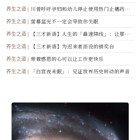
瞬」
养生之道
川普呼吁孕妇和幼儿停止使用热门止痛药泰
诺
养生之道
萤幕蓝光不一定会导致你失眠
养生之道
【三才新语】人生的「最速降线」：让那道
光，带你滑向自己
养生之道
【三才新语】为迟来者而设的颁奖台
养生之道
带着感恩的心可以让工作更快乐
养生之道
「白宫夜未眠」：见证世界历史转动的声音