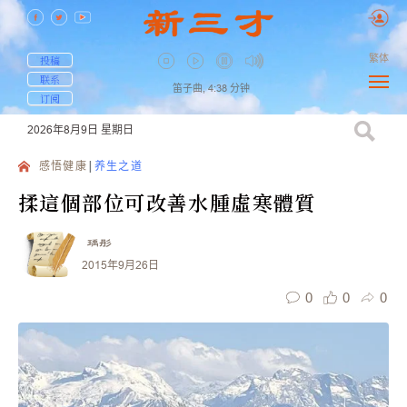
繁体
投稿
联系
笛子曲,
4:38
分钟
订阅
2026年8月9日
星期日
感悟健康
养生之道
揉這個部位可改善水腫虛寒體質
瑀彤
2015年9月26日
0
0
0