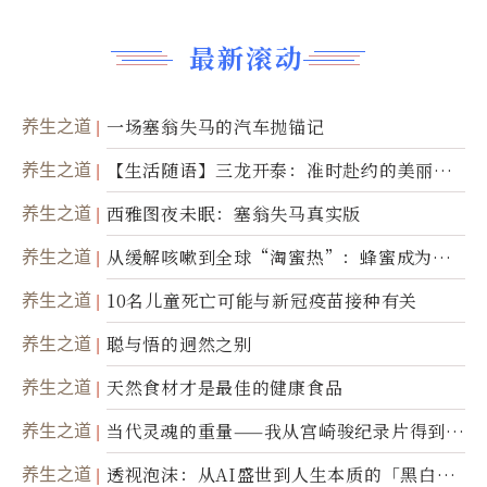
最新滚动
养生之道
一场塞翁失马的汽车抛锚记
养生之道
【生活随语】三龙开泰：准时赴约的美丽震
撼
养生之道
西雅图夜未眠：塞翁失马真实版
养生之道
从缓解咳嗽到全球“淘蜜热”：蜂蜜成为健
康产业前沿商品
养生之道
10名儿童死亡可能与新冠疫苗接种有关
养生之道
聪与悟的迥然之别
养生之道
天然食材才是最佳的健康食品
养生之道
当代灵魂的重量——我从宫崎骏纪录片得到的
省思
养生之道
透视泡沫：从AI盛世到人生本质的「黑白一