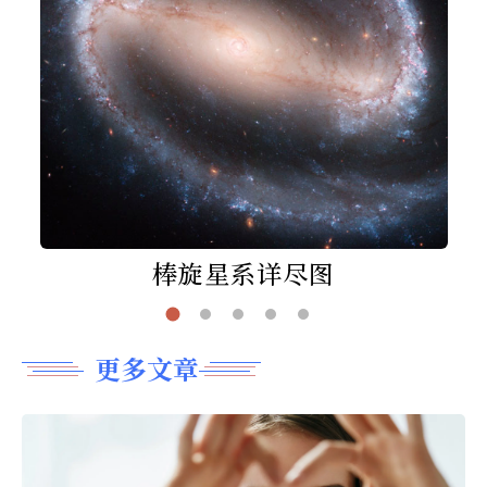
棒旋星系详尽图
更多文章