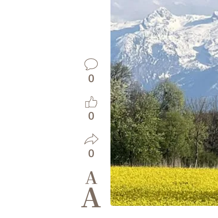
0
0
0
A
A