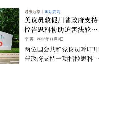
时事万象
｜
国际要闻
美议员敦促川普政府支持
控告思科协助迫害法轮功
的诉讼
李 英
2025年11月3日
两位国会共和党议员呼吁川
普政府支持一项指控思科公
司协助中国政府迫害法轮功
学员的诉讼，并要求美国最
高法院允许案件进入审理程
序。