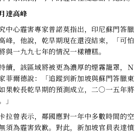
月達高峰
究中心霾害專家普諾莫指出，印尼蘇門答臘
高峰，他說，乾旱期現在還沒結束，「可怕
將與一九九七年的情況一樣糟糕。
持續，該區域將被更為濃厚的煙霧籠罩，Ｎ
家菲爾德說：「追蹤到新加坡與蘇門答臘東
如果較長乾旱期的預測成立，二○一五年將
。」
卡拉曾表示，鄰國應對一年中多數時間的空
無須為霾害致歉。對此，新加坡官員表達憤