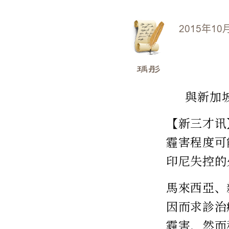
2015年10
瑀彤
與新加
【新三才讯
霾害程度可
印尼失控的
馬來西亞、
因而求診治
霾害，然而