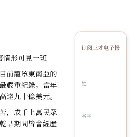
订阅三才电子报
害情形可見一斑
目前籠罩東南亞的
最嚴重紀錄。當年
高達九十億美元。
苦，成千上萬民眾
乾旱期間皆會經歷