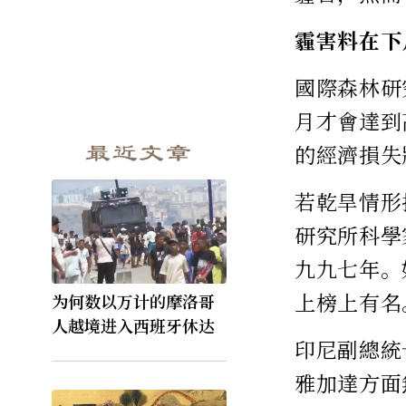
霾害料在下
國際森林研
月才會達到
最近文章
的經濟損失
若乾旱情形
研究所科學
九九七年。
上榜上有名
为何数以万计的摩洛哥
人越境进入西班牙休达
印尼副總統
雅加達方面