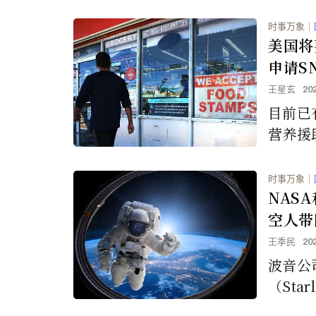
时事万象
｜
美国将
申请S
王星玄
20
目前已
营养援
关的欺
说，政
时事万象
｜
是“冰
NAS
空人带
王季民
20
波音公
（Sta
可以安