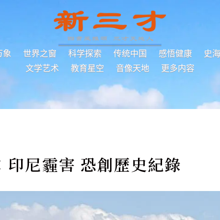
万象
世界之窗
科学探索
传统中国
感悟健康
史
文学艺术
教育星空
音像天地
更多内容
︰印尼霾害 恐創歷史紀錄