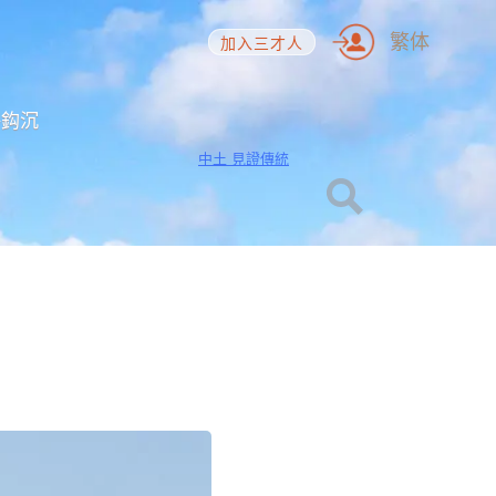
繁体
加入三才人
海鈎沉
中土 見證傳統