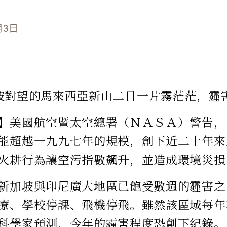
月3日
坡對望的馬來西亞新山二日一片霧茫茫，霾
】美國航空暨太空總署（ＮＡＳＡ）警告，
能超越一九九七年的規模，創下近二十年來
火耕行為讓空污指數飆升，並造成環境災損
新加坡與印尼廣大地區已飽受數週的霾害之
療、學校停課、飛機停飛。雖然該區域每年
科學家預測，今年的霾害程度恐創下紀錄。