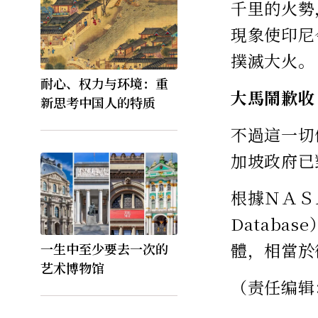
千里的火勢
現象使印尼
撲滅大火。
耐心、权力与环境：重
大馬鬧歉收
新思考中国人的特质
不過這一切
加坡政府已
根據ＮＡＳＡ的
Datab
體，相當於
一生中至少要去一次的
艺术博物馆
（责任编辑