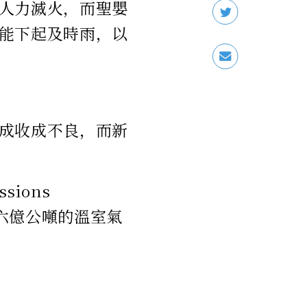
人力滅火，而聖嬰
能下起及時雨，以
成收成不良，而新
sions
約六億公噸的溫室氣