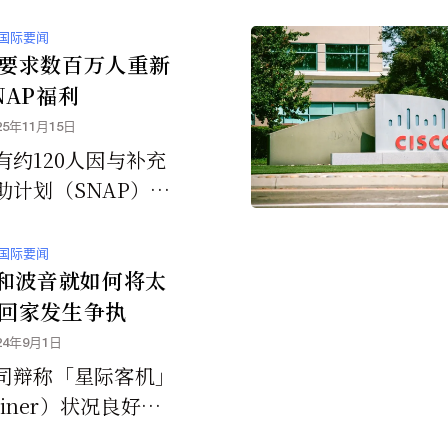
国际要闻
要求数百万人重新
NAP福利
25年11月15日
有约120人因与补充
助计划（SNAP）相
诈行为被捕，并补充
府认为目前发现的只
国际要闻
山一角”。
A和波音就如何将太
回家发生争执
24年9月1日
司辩称「星际客机」
rliner）状况良好，
全返航，但NASA强