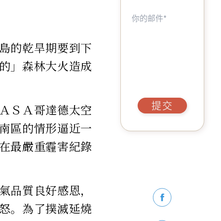
島的乾旱期要到下
的」森林大火造成
提交
ＡＳＡ哥達德太空
南區的情形逼近一
在最嚴重霾害紀錄
氣品質良好感恩，
怒。為了撲滅延燒