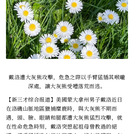
戴洛遭大灰熊攻擊，危急之際以手臂猛插其喉嚨
深處，讓大灰熊受噎落荒而逃。
【新三才综合报道】美國蒙大拿州男子戴洛近日
在洛磯山脈地區獵捕糜鹿時，與大灰熊不期而
遇，頭、臉、眼睛和腿都遭大灰熊猛烈攻擊，就
在性命危急時刻，戴洛突想起祖母曾教過的絕