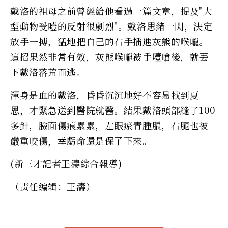
戴洛的祖母之前曾經給他看過一篇文章，提及"大
型動物受噎的反射很劇烈"。戴洛思緒一閃，決定
放手一搏，猛地把自己的右手插進灰熊的喉嚨。
這招果然非常有效，灰熊喉嚨被手噎嗆後，就丟
下戴洛落荒而逃。
渾身是血的戴洛，昏昏沉沉地好不容易找到夏
恩，才緊急送到醫院就醫。結果戴洛頭部縫了100
多針，臉面傷痕累累，左眼瘀青腫脹，右腿也被
嚴重咬傷，幸虧命還是保了下來。
(新三才記者王濤綜合報導)
（责任编辑：王濤）