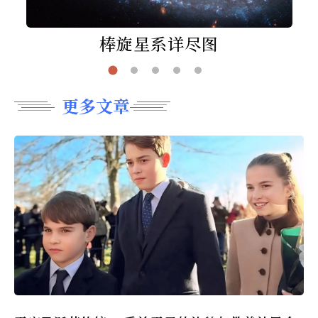
棒旋星系详尽图
更多文章