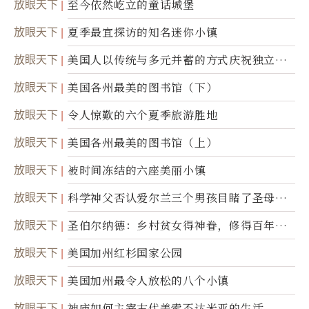
放眼天下
至今依然屹立的童话城堡
放眼天下
夏季最宜探访的知名迷你小镇
放眼天下
美国人以传统与多元并蓄的方式庆祝独立日2
50周年
放眼天下
美国各州最美的图书馆（下）
放眼天下
令人惊歎的六个夏季旅游胜地
放眼天下
美国各州最美的图书馆（上）
放眼天下
被时间冻结的六座美丽小镇
放眼天下
科学神父否认爱尔兰三个男孩目睹了圣母显
灵
放眼天下
圣伯尔纳德：乡村贫女得神眷，修得百年不
腐身
放眼天下
美国加州红杉国家公园
放眼天下
美国加州最令人放松的八个小镇
放眼天下
神庙如何主宰古代美索不达米亚的生活