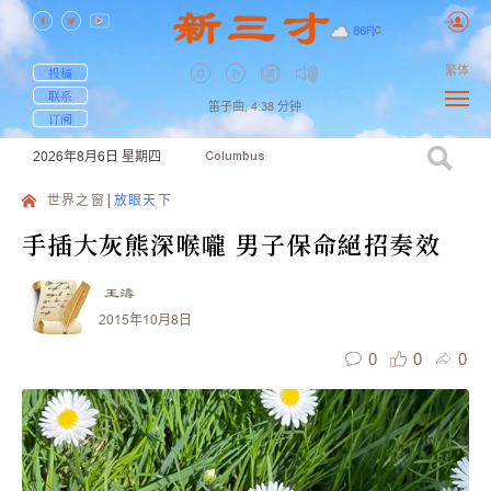
86
F
|
C
繁体
投稿
联系
笛子曲,
4:38
分钟
订阅
2026年8月6日
星期四
Columbus
世界之窗
放眼天下
手插大灰熊深喉嚨 男子保命絕招奏效
王濤
2015年10月8日
0
0
0