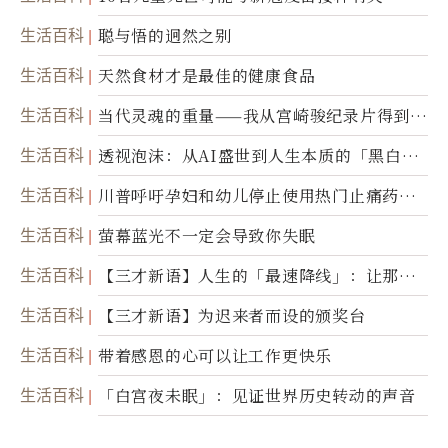
生活百科
聪与悟的迥然之别
生活百科
天然食材才是最佳的健康食品
生活百科
当代灵魂的重量——我从宫崎骏纪录片得到的
省思
生活百科
透视泡沫：从AI盛世到人生本质的「黑白一
瞬」
生活百科
川普呼吁孕妇和幼儿停止使用热门止痛药泰
诺
生活百科
萤幕蓝光不一定会导致你失眠
生活百科
【三才新语】人生的「最速降线」：让那道
光，带你滑向自己
生活百科
【三才新语】为迟来者而设的颁奖台
生活百科
带着感恩的心可以让工作更快乐
生活百科
「白宫夜未眠」：见证世界历史转动的声音