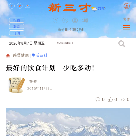
78
F
|
C
繁体
投稿
联系
笛子曲,
4:38
分钟
订阅
2026年8月7日
星期五
Columbus
感悟健康
生活百科
最好的饮食计划－少吃多动！
香香
2015年11月1日
0
0
0