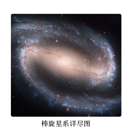
棒旋星系详尽图