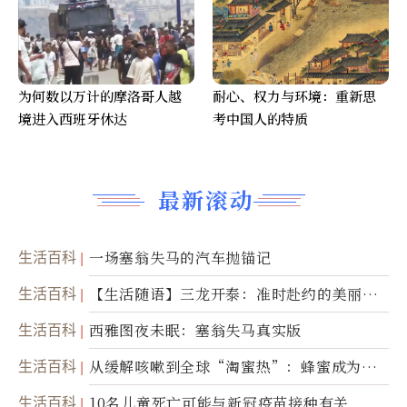
为何数以万计的摩洛哥人越
耐心、权力与环境：重新思
境进入西班牙休达
考中国人的特质
最新滚动
生活百科
一场塞翁失马的汽车抛锚记
生活百科
【生活随语】三龙开泰：准时赴约的美丽震
撼
生活百科
西雅图夜未眠：塞翁失马真实版
生活百科
从缓解咳嗽到全球“淘蜜热”：蜂蜜成为健
康产业前沿商品
生活百科
10名儿童死亡可能与新冠疫苗接种有关