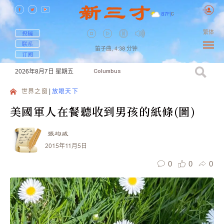
87
F
|
C
繁体
投稿
联系
笛子曲,
4:38
分钟
订阅
2026年8月7日
星期五
Columbus
世界之窗
放眼天下
美國軍人在餐聽收到男孩的紙條(圖)
張均威
2015年11月5日
0
0
0