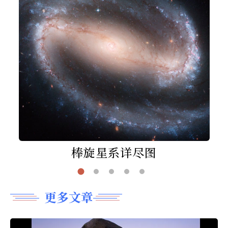
棒旋星系详尽图
更多文章