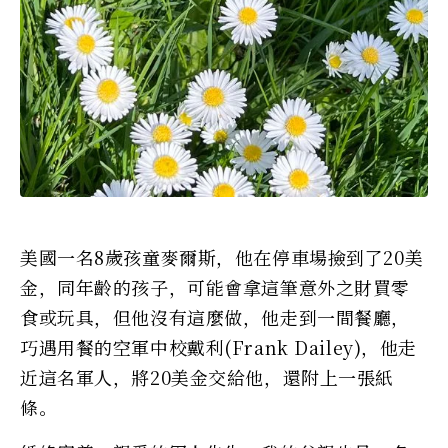
美國一名8歲孩童麥爾斯，他在停車場撿到了20美
金，同年齡的孩子，可能會拿這筆意外之財買零
食或玩具，但他沒有這麼做，他走到一間餐廳，
巧遇用餐的空軍中校戴利(Frank Dailey)，他走
近這名軍人，將20美金交給他，還附上一張紙
條。