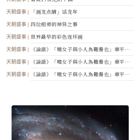
天朝盛事
「画龙点睛」话龙年
天朝盛事
四位相师的神异之事
天朝盛事
世界最早的彩色连环画
天朝盛事
《論語》「唯女子與小人為難養也」章平議
（三）
天朝盛事
《論語》「唯女子與小人為難養也」章平議
（二）
天朝盛事
《論語》「唯女子與小人為難養也」章平議
（一）