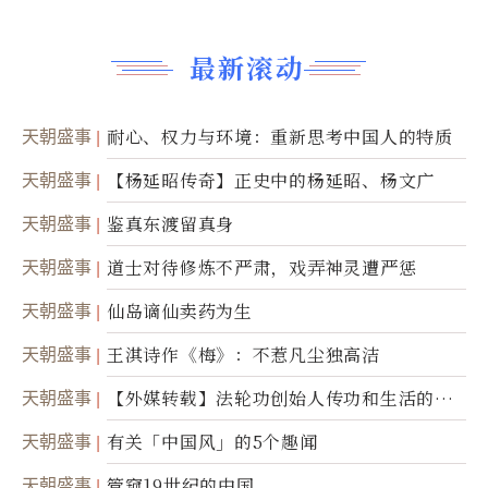
最新滚动
天朝盛事
耐心、权力与环境：重新思考中国人的特质
天朝盛事
【杨延昭传奇】正史中的杨延昭、杨文广
天朝盛事
鉴真东渡留真身
天朝盛事
道士对待修炼不严肃，戏弄神灵遭严惩
天朝盛事
仙岛谪仙卖药为生
天朝盛事
王淇诗作《梅》：不惹凡尘独高洁
天朝盛事
【外媒转载】法轮功创始人传功和生活的故
事
天朝盛事
有关「中国风」的5个趣闻
天朝盛事
管窥19世纪的中国