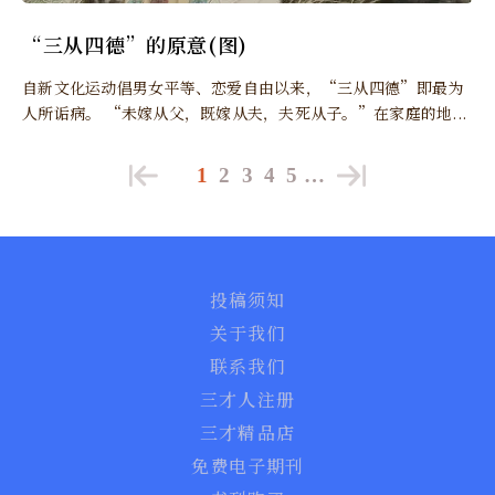
“三从四德”的原意(图)
自新文化运动倡男女平等、恋爱自由以来，“三从四德”即最为
人所诟病。 “未嫁从父，既嫁从夫，夫死从子。”在家庭的地...
1
2
3
4
5
…
投稿须知
关于我们
联系我们
三才人注册
三才精品店
免费电子期刊