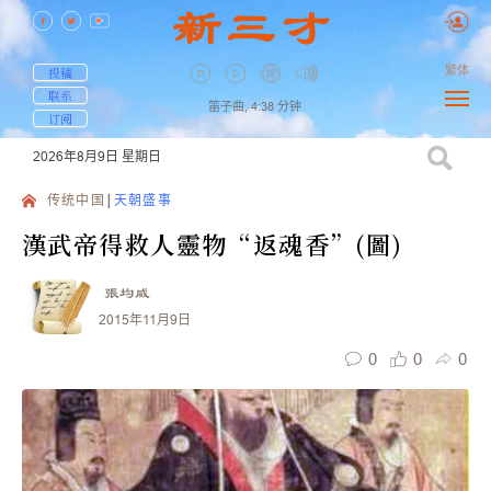
繁体
投稿
联系
笛子曲,
4:38
分钟
订阅
2026年8月9日
星期日
传统中国
天朝盛事
漢武帝得救人靈物“返魂香”(圖)
張均威
2015年11月9日
0
0
0