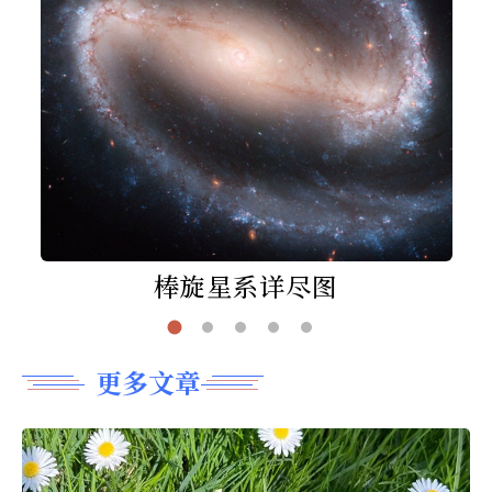
棒旋星系详尽图
更多文章