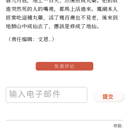
曆九月底，埋上一百天，然後煎成丸藥。把葯放
進突然死的人的嘴裡，都馬上活過來。鳳綱本人
經常吃這種丸藥，活了幾百歲也不見老，後來到
地肺山中成仙去了，應該是修成了地仙。
（责任编辑：文恩..）
发表评论
提交
標籤
: