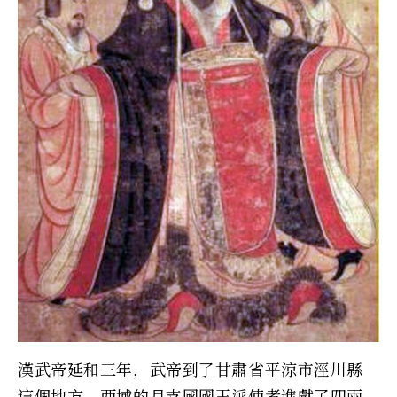
漢武帝延和三年，武帝到了甘肅省平涼市涇川縣
這個地方，西域的月支國國王派使者進獻了四兩