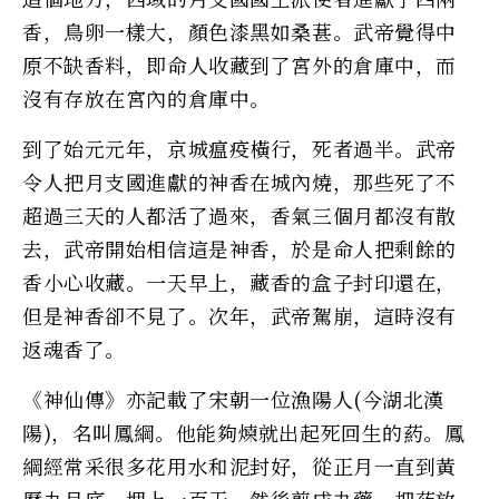
香，鳥卵一樣大，顏色漆黑如桑葚。武帝覺得中
原不缺香料，即命人收藏到了宮外的倉庫中，而
沒有存放在宮內的倉庫中。
到了始元元年，京城瘟疫橫行，死者過半。武帝
令人把月支國進獻的神香在城內燒，那些死了不
超過三天的人都活了過來，香氣三個月都沒有散
去，武帝開始相信這是神香，於是命人把剩餘的
香小心收藏。一天早上，藏香的盒子封印還在，
但是神香卻不見了。次年，武帝駕崩，這時沒有
返魂香了。
《神仙傳》亦記載了宋朝一位漁陽人(今湖北漢
陽)，名叫鳳綱。他能夠煉就出起死回生的葯。鳳
綱經常采很多花用水和泥封好，從正月一直到黃