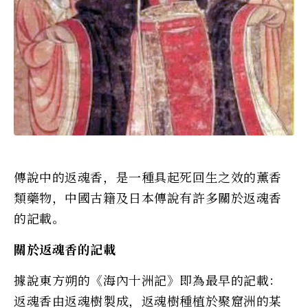
傳說中的返魂香，是一種具起死回生之效的薰香
類藥物，中國古籍及日本傳說有許多關於返魂香
的記載。
關於返魂香的記載
據說東方朔的《海內十洲記》即為最早的記載：
返魂香由返魂樹製成，返魂樹種植於聚窟洲的某