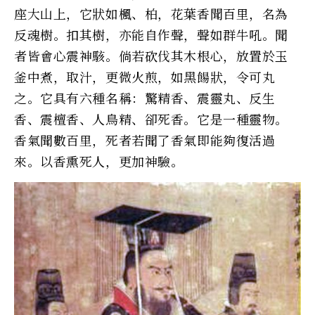
座大山上，它狀如楓、柏，花葉香聞百里，名為
反魂樹。扣其樹，亦能自作聲，聲如群牛吼。聞
者皆會心震神駭。倘若砍伐其木根心，放置於玉
釜中煮，取汁，更微火煎，如黑餳狀，令可丸
之。它具有六種名稱：驚精香、震靈丸、反生
香、震檀香、人鳥精、卻死香。它是一種靈物。
香氣聞數百里，死者若聞了香氣即能夠復活過
來。以香熏死人，更加神驗。