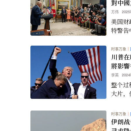
對中國
方伟
202
美国财
特警告
购买俄
临新的
时事万象
｜
川普在
將影響
李英
202
整个过
大片，
的是，
有任何
时事万象
｜
了有的
伊朗战
刻的影
寻求降