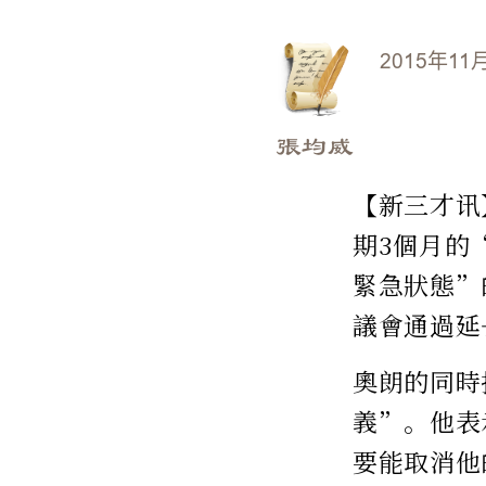
2015年11
張均威
【新三才讯
期3個月的
緊急狀態”
議會通過延
奧朗的同時
義”。他表
要能取消他