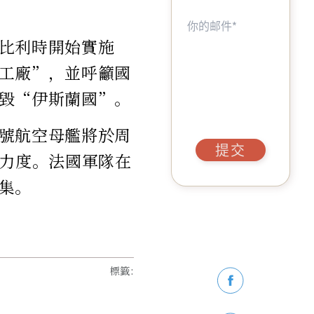
比利時開始實施
工廠”，並呼籲國
毀“伊斯蘭國”。
號航空母艦將於周
提交
擊力度。法國軍隊在
集。
標籤
: