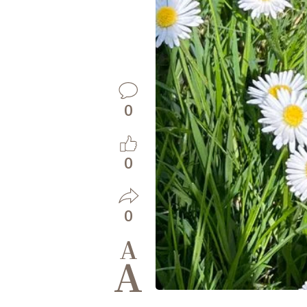
0
0
0
A
A