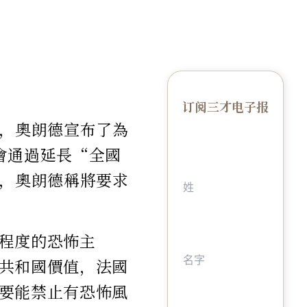
订阅三才电子报
后，奧朗德宣布了為
會通過延長“全國
上，奧朗德稱將要求
程度的恐怖主
共和國價值，法國
要能禁止有恐怖風