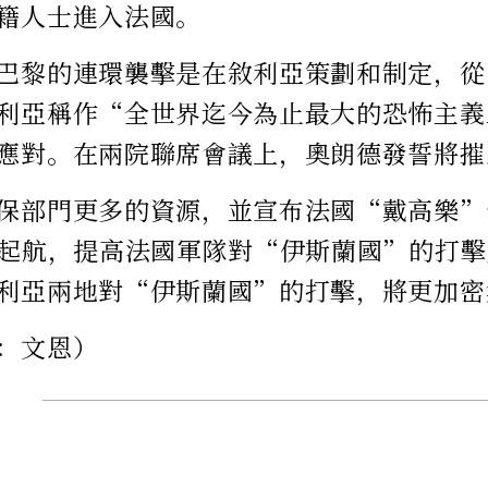
籍人士進入法國。
巴黎的連環襲擊是在敘利亞策劃和制定，從
利亞稱作“全世界迄今為止最大的恐怖主義
應對。在兩院聯席會議上，奧朗德發誓將摧
保部門更多的資源，並宣布法國“戴高樂”
）起航，提高法國軍隊對“伊斯蘭國”的打
利亞兩地對“伊斯蘭國”的打擊，將更加密
：文恩）