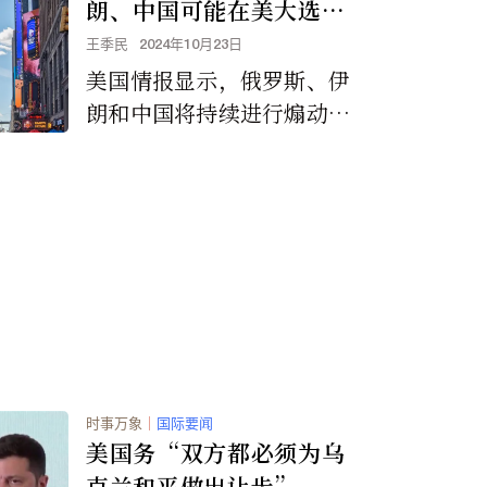
朗、中国可能在美大选后
引发暴力
王季民
2024年10月23日
美国情报显示，俄罗斯、伊
朗和中国将持续进行煽动分
裂言论，以分裂美国人并破
坏美国人对美国民主制度的
信心，并可能考虑在选民投
票后煽动暴力。
时事万象
｜
国际要闻
美国务“双方都必须为乌
克兰和平做出让步”