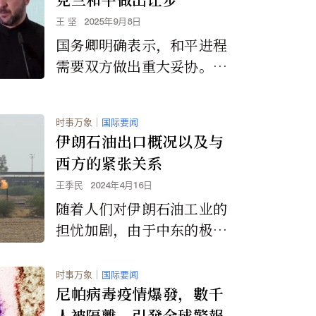
王 坚
2025年9月8日
国务卿明确表示，和平进程
需要双方做出重大妥协。
“如果一方得到了他们想要
的一切，那就叫投降
时事万象
｜
国际要闻
伊朗石油出口概况以及与
西方的紧张关系
王季民
2024年4月16日
随着人们对伊朗石油工业的
担忧加剧，由于中东的极端
紧张局势，伊朗的供应可能
会受到干扰，并导致国际油
时事万象
｜
国际要闻
价飙升。
尼帕病毒疫情爆發，數千
人被隔離，引發全球警報