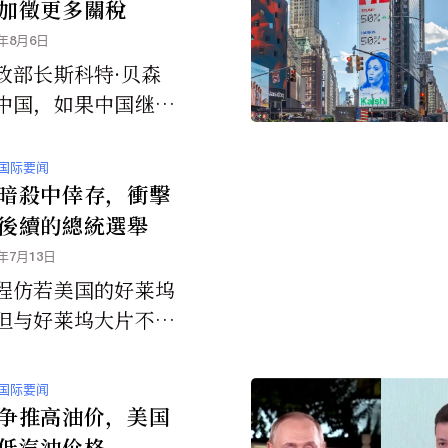
加徵更多關稅
5年8月6日
政部长斯科特·贝森
中国，如果中国继续
罗斯石油，也可能面
关税。
国际要闻
暗殺中倖存，衝擊
後續的總統選舉
4年7月13日
程仿若美国的好莱坞
但与好莱坞大片不同
这个事件是真实，没
娱乐效果，而是震撼
国际要闻
美国人，其效果将深
争推高油价，美国
响本次的美国大选，
低汽油价格