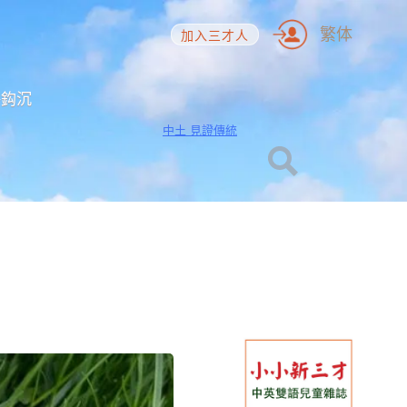
繁体
加入三才人
海鈎沉
中土 見證傳統