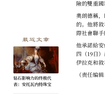
險的雙重國
奧朗德稱，
的。他將敘
際社會聯手
最近文章
他承諾給安
四（19日
伊拉克和敘
（责任编辑
钻石影响力的终极代
表：安托瓦内特珠宝