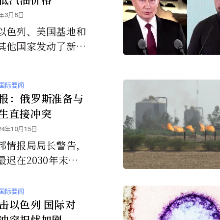
击整个世界。
6年3月8日
以色列、美国基地和
其他国家发动了新一
和无人机袭击，加剧
对石油和天然气生产
国际要闻
中断的担忧，油价再
报：俄罗斯准备与
。
生直接冲突
24年10月15日
邦情报局局长警告，
最迟在2030年末可
约发起攻击。
国际要闻
击以色列 国际对
冲突担忧加剧