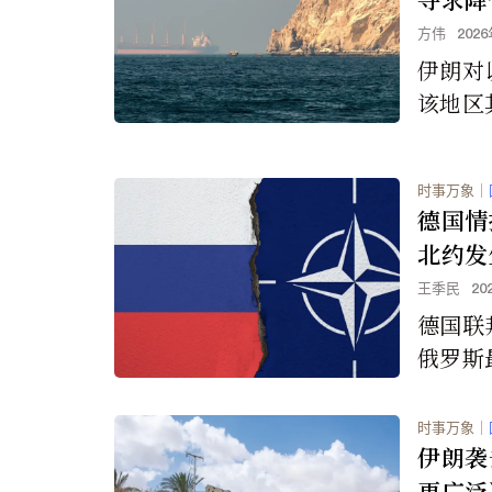
并会冲
方伟
202
伊朗对
该地区
轮导弹
了人们
时事万象
｜
及运输
德国情
次上涨
北约发
王季民
20
德国联
俄罗斯
能对北
时事万象
｜
伊朗袭
更广泛