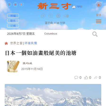
76
F
|
C
繁体
投稿
联系
笛子曲,
4:38
分钟
订阅
2026年8月7日
星期五
Columbus
世界之窗
环球风情
日本一個如油畫般絕美的池塘
張均威
2015年11月18日
0
0
0