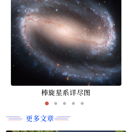
棒旋星系详尽图
更多文章