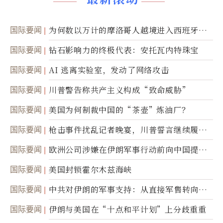
国际要闻
为何数以万计的摩洛哥人越境进入西班牙休
达
国际要闻
钻石影响力的终极代表：安托瓦内特珠宝
国际要闻
AI 逃离实验室，发动了网络攻击
国际要闻
川普警告称共产主义构成“致命威胁”
国际要闻
美国为何制裁中国的“茶壶”炼油厂？
国际要闻
枪击事件扰乱记者晚宴，川普誓言继续履行
职责
国际要闻
欧洲公司涉嫌在伊朗军事行动前向中国提供
美军基地的卫星图像
国际要闻
美国封锁霍尔木兹海峡
国际要闻
中共对伊朗的军事支持：从直接军售转向间
接技术转让
国际要闻
伊朗与美国在“十点和平计划”上分歧重重