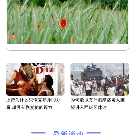
上帝为什么只恢复参孙的力
为何数以万计的摩洛哥人越
量 却没有恢复祂的视力
境进入西班牙休达
最新滚动