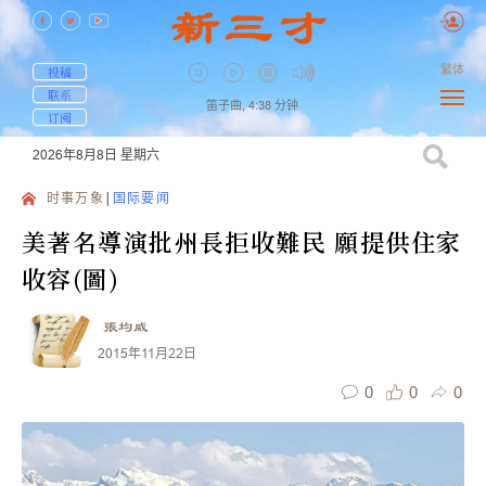
繁体
投稿
联系
笛子曲,
4:38
分钟
订阅
2026年8月8日
星期六
时事万象
国际要闻
美著名導演批州長拒收難民 願提供住家
收容(圖)
張均威
2015年11月22日
0
0
0