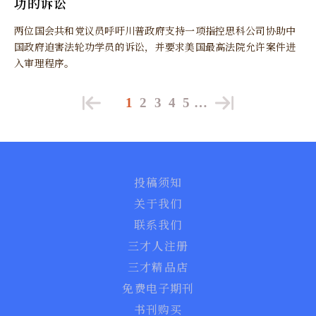
功的诉讼
两位国会共和党议员呼吁川普政府支持一项指控思科公司协助中
国政府迫害法轮功学员的诉讼，并要求美国最高法院允许案件进
入审理程序。
1
2
3
4
5
…
投稿须知
关于我们
联系我们
三才人注册
三才精品店
免费电子期刊
书刊购买