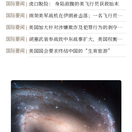
国际要闻
虎口脱险： 身陷敌腹的美飞行员获救始末
国际要闻
兩架美军战机在伊朗被击落；一名飞行员失
踪
国际要闻
美国加大针对涉嫌欺诈及犯罪行为的剥夺公
民权力度
国际要闻
胡塞武装参战致中东战事扩大，美国权衡地
面入侵的可能性
国际要闻
美国国会要求终结中国的“生育旅游”