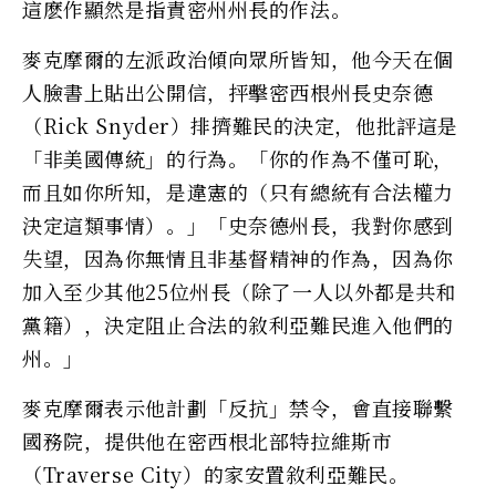
這麽作顯然是指責密州州長的作法。
麥克摩爾的左派政治傾向眾所皆知，他今天在個
人臉書上貼出公開信，抨擊密西根州長史奈德
（Rick Snyder）排擠難民的決定，他批評這是
「非美國傳統」的行為。「你的作為不僅可恥，
而且如你所知，是違憲的（只有總統有合法權力
決定這類事情）。」「史奈德州長，我對你感到
失望，因為你無情且非基督精神的作為，因為你
加入至少其他25位州長（除了一人以外都是共和
黨籍），決定阻止合法的敘利亞難民進入他們的
州。」
麥克摩爾表示他計劃「反抗」禁令，會直接聯繫
國務院，提供他在密西根北部特拉維斯市
（Traverse City）的家安置敘利亞難民。