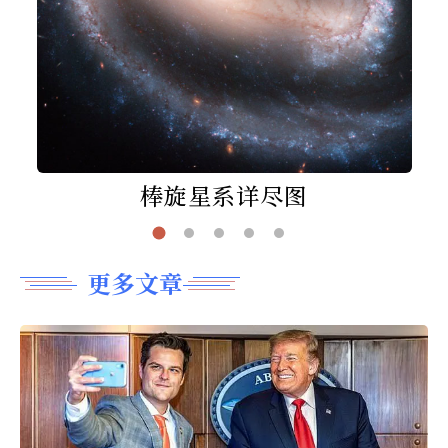
棒旋星系详尽图
更多文章