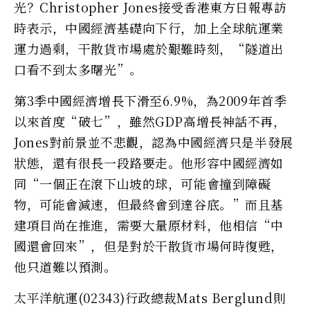
光？Christopher Jones接受香港東方日報專訪
時表示，中國經濟基礎向下行，加上全球航運業
運力過剩，干散貨市場處於艱難時刻，“隧道出
口看不到太多曙光”。
第3季中國經濟增長下滑至6.9%，為2009年首季
以來首度“破七”，雖然GDP高增長神話不再，
Jones對前景並不悲觀，認為中國經濟只是半發展
狀態，還有很長一段路要走。他形容中國經濟如
同“一個正在滾下山坡的球，可能會撞到障礙
物，可能會減速，但最終會到達谷底。”而且基
建項目尚在推進，需要大量原材料，他相信“中
國還會回來”，但是對於干散貨市場何時復甦，
他只道難以預測。
太平洋航運(02343)行政總裁Mats Berglund則