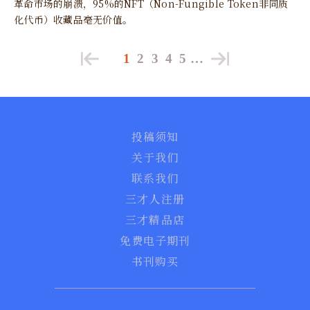
革命市场的崩溃，95%的NFT（Non-Fungible Token非同质
化代币）收藏品毫无价值。
1
2
3
4
5
…
投稿须知
关于我们
联系我们
三才人注册
三才精品店
免费电子期刊
书刊购买