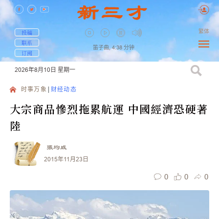
繁体
投稿
联系
笛子曲,
4:38
分钟
订阅
2026年8月10日
星期一
时事万象
财经动态
大宗商品慘烈拖累航運 中國經濟恐硬著
陸
張均威
2015年11月23日
0
0
0