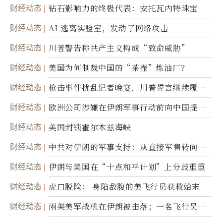
达
财经动态
钻石影响力的终极代表：安托瓦内特珠宝
财经动态
AI 逃离实验室，发动了网络攻击
财经动态
川普警告称共产主义构成“致命威胁”
财经动态
美国为何制裁中国的“茶壶”炼油厂？
财经动态
枪击事件扰乱记者晚宴，川普誓言继续履行
职责
财经动态
欧洲公司涉嫌在伊朗军事行动前向中国提供
美军基地的卫星图像
财经动态
美国封锁霍尔木兹海峡
财经动态
中共对伊朗的军事支持：从直接军售转向间
接技术转让
财经动态
伊朗与美国在“十点和平计划”上分歧重重
财经动态
虎口脱险： 身陷敌腹的美飞行员获救始末
财经动态
兩架美军战机在伊朗被击落；一名飞行员失
踪