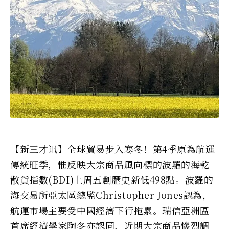
【新三才讯】全球貿易步入寒冬！第4季原為航運
傳統旺季，惟反映大宗商品風向標的波羅的海乾
散貨指數(BDI)上周五創歷史新低498點。波羅的
海交易所亞太區總監Christopher Jones認為，
航運市場主要受中國經濟下行拖累。瑞信亞洲區
首席經濟學家陶冬亦認同，近期大宗商品慘烈調