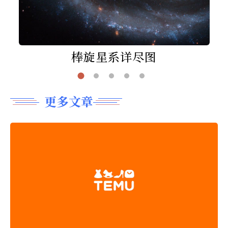
棒旋星系详尽图
更多文章