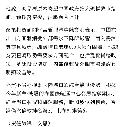
他說，商品界原本寄望中國政府推大規模救市措
施，預期落空後，沽壓顯著上升。
竑策投資顧問財富管理董事陳寶明表示，中國在
出口方面繼續受外部需求下降所影響，而內需消
費亦見疲弱，經濟增長要達6.5%仍有困難，他認
為要扭轉形勢需要多方面配合，包括寬鬆貨幣政
策、基建投資增加、內需復甦及外圍市場經濟有
明顯改善等。
外貿不景亦拖累大陸港口的綜合競爭優勢。根據
今年新華·波羅的海國際航運中心發展指數顯示，
綜合港口狀況和海運服務，新加坡位列榜首，香
港僅次倫敦排名第3，上海則排第6。
（责任编辑：文恩）