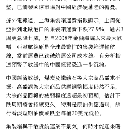
整，已觸發國際市場對中國經濟硬著陸的擔憂。
據外電報道，上海集裝箱運費指數顯示，上周從
亞洲到北歐港口的集裝箱運費下跌27.9%，過去3
周更急降七成，是自2008年金融海嘯以來最大跌
幅。亞歐航線原是全球最繁忙的集裝箱運輸航
線，當前運費已跌破航運公司成本線。有分析指
這預警了放緩中的中國經貿恐進一步沉淪。
中國經濟放緩，煤炭及鐵礦石等大宗商品需求不
振。高盛認為大宗商品供應調整幅度仍然不足，
大宗商品回報的疲弱程度遠超最初預期，估計下
跌周期將會持續更久，特別是原油供應過剩，該
行看淡短期油價或跌至每桶20美元低位。
集裝箱與干散貨航運業不景氣，何時才能迎來曙